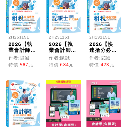
2H251151
2H291151
2H191151
2026【執
2026【執
2026【快
業會計師帶
業會計師為
速搶分必
你建立學習
你解題】記
備】租稅申
作者:賦誠
作者:賦誠
作者:賦誠
地圖】租稅
帳士證照21
報實務 [主
特價:
567
元
特價:
684
元
特價:
423
元
申報實務
天速成（記
題式題庫
(包括所得
帳士）
+歷年試
稅ˋ加值型
題]：超夯
及非加值型
經典題型歸
營業稅申報
納[九版]
實務)［十
（記帳士）
版］（記帳
士）