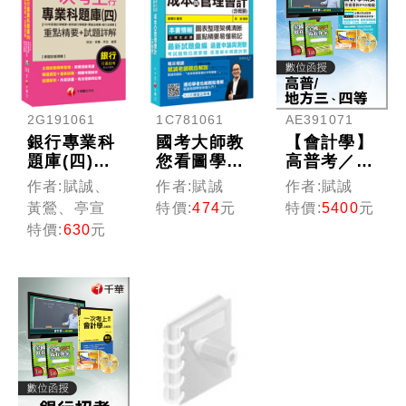
第一銀行、
華南銀行、
兆豐銀行、
臺灣中小企
銀]
2G191061
1C781061
AE391071
銀行專業科
國考大師教
【會計學】
題庫(四)
您看圖學會
高普考／地
(105年度會
成本與管理
方特考 (光
作者:賦誠、
作者:賦誠
作者:賦誠
計學概要
會計(含概
碟版函授)
黃鶯、亭宣
特價:
474
元
特價:
5400
元
+貨幣銀行
要)
特價:
630
元
學概要+票
據法概要
+銀行法概
要)重點精
要+試題詳
解 【2017
一次考上銀
行系列】