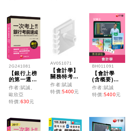
AV051071
2G241081
BH011091
【會計學】
【銀行上榜
【會計學
關務特考
的第一選
(含概要)】
(光碟版函
作者:賦誠
擇】一次考
記帳士 (光
作者:賦誠、
作者:賦誠
授)
上銀行 銀
碟版函授)
特價:
5400
元
歐欣亞
特價:
5400
元
行考前速成
特價:
630
元
[銀行招考-
臺灣銀行、
土地銀行、
合作金庫、
彰化銀行、