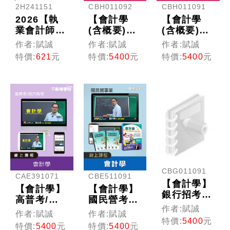
2H241151
CBH011092
CBH011091
2026【執
【會計學
【會計學
業會計師年
(含概要)】
(含概要)】
年再版】會
記帳士_0元
記帳士(線
作者:賦誠
作者:賦誠
作者:賦誠
計學概要
體驗課程
上版)
特價:
621
元
特價:
5400
元
特價:
5400
元
(含國際會
計準則
IFRS)：
［十版］
（記帳士）
CBG011091
CAE391071
CBE511091
【會計學】
【會計學】
【會計學】
銀行招考
高普考/地
國民營考試
(線上版)
作者:賦誠
方特考(線
(線上版)
作者:賦誠
作者:賦誠
上版)
特價:
5400
元
特價:
5400
元
特價:
5400
元