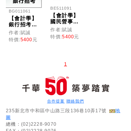
BE511091
BG011061
【會計學】
【會計學】
國民營事業
銀行招考
(光碟版函
作者:賦誠
(光碟版函
作者:賦誠
授)
授)
特價:
5400
元
特價:
5400
元
1
合作提案
聯絡我們
235新北市中和區中山路三段136巷10弄17號
地
圖
總機：(02)2228-9070
FAX：(02)2228-9076