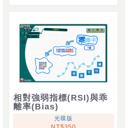
相對強弱指標(RSI)與乖
離率(Bias)
光碟版
350