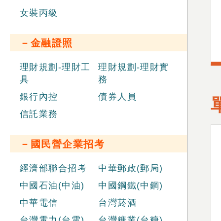
女裝丙級
－金融證照
理財規劃-理財工
理財規劃-理財實
具
務
銀行內控
債券人員
信託業務
－國民營企業招考
經濟部聯合招考
中華郵政(郵局)
中國石油(中油)
中國鋼鐵(中鋼)
中華電信
台灣菸酒
台灣電力(台電)
台灣糖業(台糖)