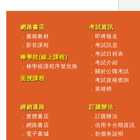
網路書店
考試資訊
．
書籍教材
．
即將報名
．
影音課程
．
考試訊息
．
考試日程表
棒學校(線上課程)
．
考試介紹
．
棒學校課程序號兌換
．
關於公職考試
面授課程
．
考試資格查詢
．
英雄榜
經銷通路
訂購辦法
．
實體書店
．
訂購辦法
．
網路書店
．
信用卡分期資訊
．
電子書城
．
折價券說明