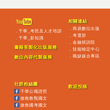
相關連結
．
商鼎數位出版
．
千華_考照及人才培訓
．
考選部
．
千華_影知識
．
金融研訓院
書籍客製化出版服務
．
技能檢定中心
．
職缺媒合專區
數位內容代製服務
社群粉絲團
歡迎投稿
千華公職證照
搶救教甄國文
搶救國考國文