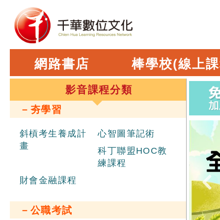
網路書店
棒學校(線上課
影音課程分類
－夯學習
斜槓考生養成計
心智圖筆記術
畫
科丁聯盟HOC教
練課程
財會金融課程
－公職考試