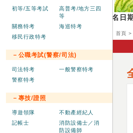
初等/五等考試
高普考/地方三四
等
部新進職員辦理聯合招考
，報名日期 20
關務特考
海巡特考
首頁
移民行政特考
－公職考試(警察/司法)
司法特考
一般警察特考
警察特考
－專技/證照
導遊領隊
不動產經紀人
記帳士
消防設備士／消
防設備師