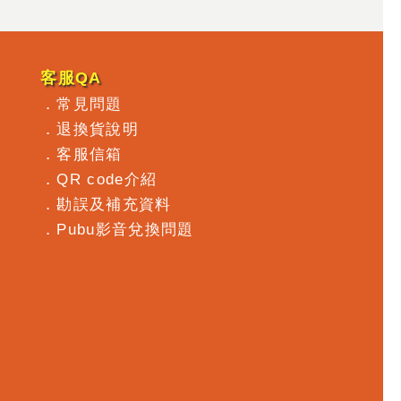
客服QA
．
常見問題
．
退換貨說明
．
客服信箱
．
QR code介紹
．
勘誤及補充資料
．
Pubu影音兌換問題