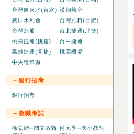
台灣自來水(台水)
漢翔航空
農田水利會
台灣肥料(台肥)
台灣造船
台北捷運(北捷)
桃園捷運(桃捷)
台中捷運
高雄捷運(高捷)
桃園機場
中央造幣廠
－銀行招考
銀行招考
－教職考試
徐弘縉─國文教甄
何元亨─國小教甄