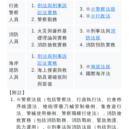
行政
刑法與刑事訴
※
※警察法規
警察
訟法實務
※
※行政法
人員
警察勤務
火災與爆炸基
※刑事法與
消
消防
礎理論與實務
防法規
人員
消防搶救實務
消防預防實務
刑法與刑事訴
海岸
訟法實務
※
海巡法規
巡防
海上搜索與救
國際海洋法
人員
助及避碰規則
與當值
【附註】
※警察法規（包括警察法、行政執行法、社會秩
序維護法、槍砲彈藥刀械管制條例、集會遊行
法、警械使用條例、警察職權行使法），消防搶
救實務（包括消防勤務、消防戰術、緊急救護、
民力運用），※刑事法與消防法規（包括刑法、