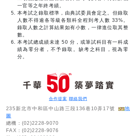
一官等之年終考績。
本考試之錄取標準，由典試委員會定之。但錄取
人數不得逾各等級各類科全程到考人數 33%。
錄取人數之計算結果如有小數，一律進位取其整
數。
本考試總成績未達 50 分，或筆試科目有一科成
績為零分者，不予錄取。缺考之科目，視為零
分。
合作提案
聯絡我們
235新北市中和區中山路三段136巷10弄17號
地
圖
總機：(02)2228-9070
FAX：(02)2228-9076