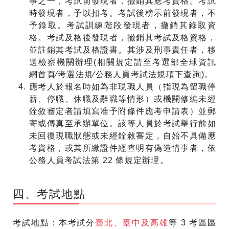
事之一，考試前發現者，撤銷其應考資格。考試
時發現者，予以扣考。考試後榜示前發現者，不
予錄取。考試訓練階段發現者，撤銷其錄取資
格。考試及格後發現者，撤銷其考試及格資格，
並註銷其考試及格證書。其涉及刑事責任者，移
送檢察機關辦理(相關規定請至考選部全球資訊
網首頁∕考選法規∕公務人員考試法規項下查詢)。
應考人於報名時如為非現職人員（指現為留職停
薪、停職、休職及辭職等情形）或機關修編未經
銓敘審定者請填寫准予附條件應考申請表）並郵
寄或傳真至承辦單位。該等人員於考試舉行前如
未回復現職狀態或未經銓敘審定，自始不具備應
考資格，或其所繳證件經查明有偽造情事者，依
公務人員考試法第 22 條規定辦理。
四、考試地點
考試地點：本考試分
臺北、臺中及高雄
等 3 考區區