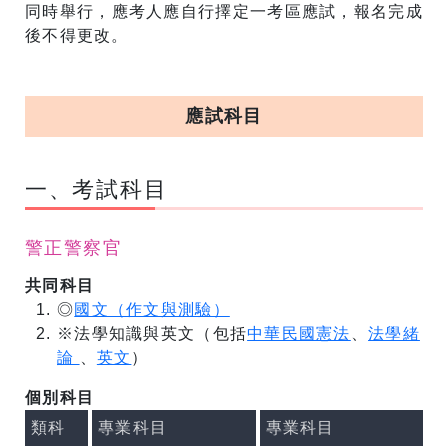
同時舉行，應考人應自行擇定一考區應試，報名完成
後不得更改。
應試科目
一、考試科目
警正警察官
共同科目
◎
國文（作文與測驗）
※法學知識與英文（包括
中華民國憲法
、
法學緒
論
、
英文
）
個別科目
類科
專業科目
專業科目