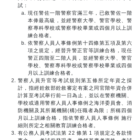
試：
現任警佐一階警察官滿三年，已敘警佐一階
本俸最高級，並經警察大學、警官學校、警
察專科學校或警察學校畢業或四個月以上訓
練合格者。
依警察人員人事條例第十四條第五項及第六
項之規定，經晉升警正官等訓練合格，現任
警正四階至二階人員，並經警察大學、警官
學校、警察專科學校或警察學校畢業或四個
月以上訓練合格者。
警察人員升官等考試規則第五條所定年資之採
計，指經銓敘部銓敘審定有案之同官階年資合併
計算至考試舉行前一日為止，並以在警察機關、
學校或適用警察人員人事條例之海洋委員會、消
防機關及其所屬機關(構)任職者為限；所稱四個
月以上訓練合格，指依警察人員人事條例 施行
細則所定之相關教育訓練合格者。
有公務人員考試法第 22 條第 1 項規定之各款情