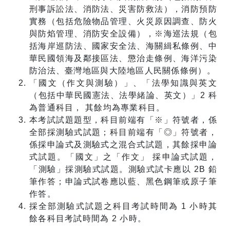
刑事訴訟法、消防法、災害防救法），消防預防
實務（包括危險物品管理、火災原因調查、防火
與防焰管理、消防安全設備），※海巡法規（包
括海岸巡防法、國家安全法、海關緝私條例、中
華民國領海及鄰接區法、懲治走條例、海洋污染
防治法、臺灣地區與大陸地區人民關係條例）。
「國文（作文與測驗）」、「法學知識與英文
（包括中華民國憲法、法學緒論、英文）」2 科
為普通科目， 其餘均為專業科目。
本考試試題題型，科目前端有「※」符號者，係
全部採測驗式試題；科目前端有「◎」符號者，
係採申論式及測驗式之混合式試題，其餘採申論
式試題。「國文」之「作文」 採申論式試題，
「測驗」採測驗式試題。測驗式試卡應以 2B 鉛
筆作答；申論式試卷應以藍、黑色鋼筆或原子筆
作答。
採全部測驗式試題之科目考試時間為 1 小時其
餘各科目考試時間為 2 小時。