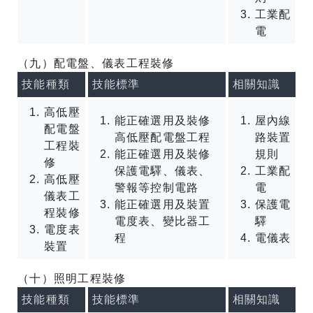
工業配
電
（九）配電盤、儀表工程裝修
技能種類
技能標準
相關知識
高低壓
能正確選用及裝修
屋內線
配電盤
高低壓配電盤工程
路裝置
工程裝
能正確選用及裝修
規則
修
保護電驛、儀表、
工業配
高低壓
警報等控制電路
電
儀表工
能正確選用及裝置
保護電
程裝修
電度表、變比器工
驛
電度表
程
電儀表
裝置
（十）照明工程裝修
技能種類
技能標準
相關知識