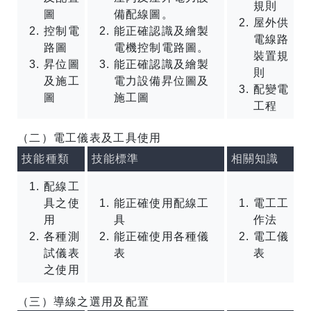
規則
圖
備配線圖。
屋外供
控制電
能正確認識及繪製
電線路
路圖
電機控制電路圖。
裝置規
昇位圖
能正確認識及繪製
則
及施工
電力設備昇位圖及
配變電
圖
施工圖
工程
（二）電工儀表及工具使用
技能種類
技能標準
相關知識
配線工
具之使
能正確使用配線工
電工工
用
具
作法
各種測
能正確使用各種儀
電工儀
試儀表
表
表
之使用
（三）導線之選用及配置