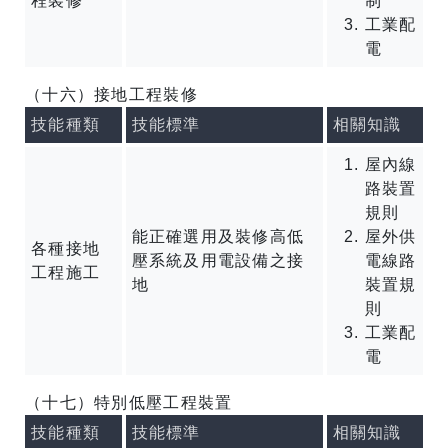
程裝修
制
工業配
電
（十六）接地工程裝修
技能種類
技能標準
相關知識
屋內線
路裝置
規則
能正確選用及裝修高低
屋外供
各種接地
壓系統及用電設備之接
電線路
工程施工
地
裝置規
則
工業配
電
（十七）特別低壓工程裝置
技能種類
技能標準
相關知識