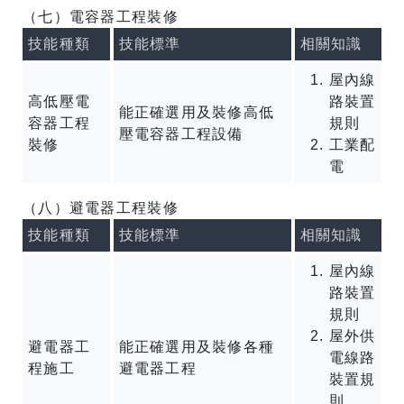
（七）電容器工程裝修
技能種類
技能標準
相關知識
屋內線
高低壓電
路裝置
能正確選用及裝修高低
容器工程
規則
壓電容器工程設備
裝修
工業配
電
（八）避電器工程裝修
技能種類
技能標準
相關知識
屋內線
路裝置
規則
屋外供
避電器工
能正確選用及裝修各種
電線路
程施工
避電器工程
裝置規
則