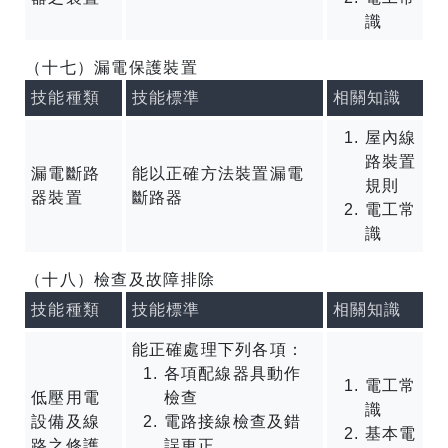
識
（十七）漏電保護裝置
技能種類
技能標準
相關知識
屋內線
路裝置
漏電斷路
能以正確方法裝置漏電
規則
器裝置
斷路器
電工常
識
（十八）檢查及故障排除
技能種類
技能標準
相關知識
能正確處理下列各項：
各項配線器具動作
電工常
低壓用電
檢查
識
設備及線
電路接線檢查及錯
基本電
路之修護
誤更正