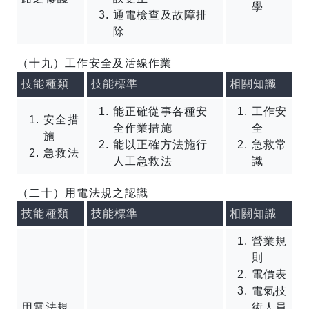
學
通電檢查及故障排
除
（十九）工作安全及活線作業
技能種類
技能標準
相關知識
能正確從事各種安
工作安
安全措
全作業措施
全
施
能以正確方法施行
急救常
急救法
人工急救法
識
（二十）用電法規之認識
技能種類
技能標準
相關知識
營業規
則
電價表
電氣技
用電法規
術人員