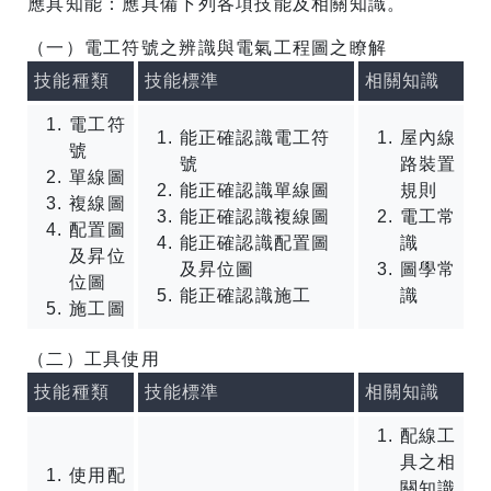
應具知能：應具備下列各項技能及相關知識。
（一）電工符號之辨識與電氣工程圖之瞭解
技能種類
技能標準
相關知識
電工符
能正確認識電工符
屋內線
號
號
路裝置
單線圖
能正確認識單線圖
規則
複線圖
能正確認識複線圖
電工常
配置圖
能正確認識配置圖
識
及昇位
及昇位圖
圖學常
位圖
能正確認識施工
識
施工圖
（二）工具使用
技能種類
技能標準
相關知識
配線工
具之相
使用配
關知識