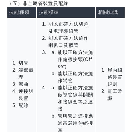
（五）非金屬管裝置及配線
技能種類
技能標準
相關知識
能以正確方法切割
及處理導線管
能以正確方法施作
喇叭口及擴管
能以正確方法施
作偏移接頭(Off
切管
set)
端部處
屋內線
能以正確方法施
理
路裝置
作彎管
彎曲
規則
能以正確方法施
連接與
電工常
做導管線與開關
裝置
識
和接線盒等之連
配線
接
管與管之連接應
適當選用伸縮接
頭