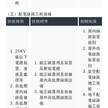
程
（五）配電線路工程裝修
技能種類
技能標準
相關知識
屋內線
路裝置
規則
屋外供
25KV
電線路
級以下
裝置規
電纜裝
能正確選用及裝置
則
置、連
高壓低電纜
架空配
接及處
能正確選用及裝修
電線路
理等
屋內高低壓線路設
施工規
高低壓
備
範
屋內線
能正確選用及裝修
地下配
路裝修
屋外高低壓線路設
電線路
高低壓
備
施工規