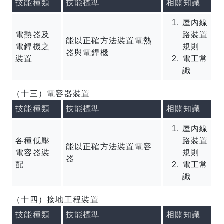
技能種類
技能標準
相關知識
屋內線
電熱器及
路裝置
能以正確方法裝置電熱
電銲機之
規則
器與電銲機
裝置
電工常
識
（十三）電容器裝置
技能種類
技能標準
相關知識
屋內線
各種低壓
路裝置
能以正確方法裝置電容
電容器裝
規則
器
配
電工常
識
（十四）接地工程裝置
技能種類
技能標準
相關知識