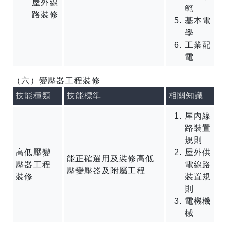
屋外線
範
路裝修
基本電
學
工業配
電
（六）變壓器工程裝修
技能種類
技能標準
相關知識
屋內線
路裝置
規則
高低壓變
屋外供
能正確選用及裝修高低
壓器工程
電線路
壓變壓器及附屬工程
裝修
裝置規
則
電機機
械