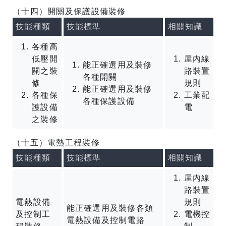
（十四）開關及保護設備裝修
技能種類
技能標準
相關知識
各種高
低壓開
屋內線
能正確選用及裝修
關之裝
路裝置
各種開關
修
規則
能正確選用及裝修
各種保
工業配
各種保護設備
護設備
電
之裝修
（十五）電熱工程裝修
技能種類
技能標準
相關知識
屋內線
路裝置
電熱設備
規則
能正確選用及裝修各類
及控制工
電機控
電熱設備及控制電路