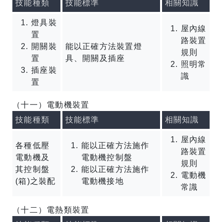
技能種類
技能標準
相關知識
燈具裝
屋內線
置
路裝置
開關裝
能以正確方法裝置燈
規則
置
具、開關及插座
照明常
插座裝
識
置
（十一）電動機裝置
技能種類
技能標準
相關知識
屋內線
各種低壓
能以正確方法施作
路裝置
電動機及
電動機控制盤
規則
其控制盤
能以正確方法施作
電動機
(箱)之裝配
電動機接地
常識
（十二）電熱類裝置