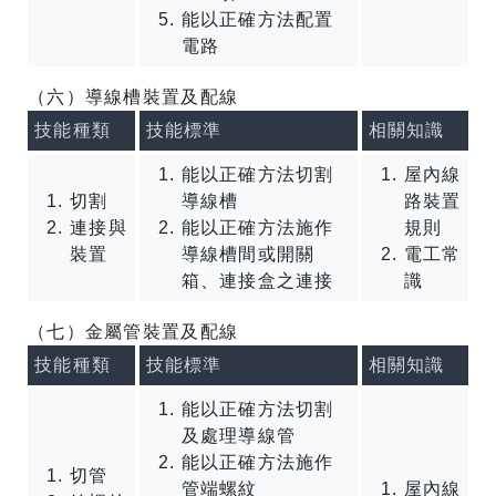
能以正確方法配置
電路
（六）導線槽裝置及配線
技能種類
技能標準
相關知識
能以正確方法切割
屋內線
切割
導線槽
路裝置
連接與
能以正確方法施作
規則
裝置
導線槽間或開關
電工常
箱、連接盒之連接
識
（七）金屬管裝置及配線
技能種類
技能標準
相關知識
能以正確方法切割
及處理導線管
能以正確方法施作
切管
管端螺紋
屋內線