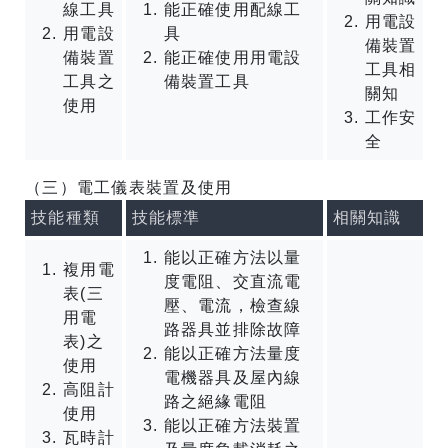
線工具
能正確使用配線工
用電設
用電設
具
備裝置
備裝置
能正確使用用電設
工具相
工具之
備裝置工具
關知
使用
工作安
全
（三）電工儀表裝置及使用
技能種類
技能標準
相關知識
能以正確方法以量
複用電
度電阻、交直流電
表(三
壓、電流，檢查線
用電
路器具並排除故障
表)之
能以正確方法量度
使用
電機器具及屋內線
高阻計
路之絕緣電阻
使用
能以正確方法裝置
瓦時計