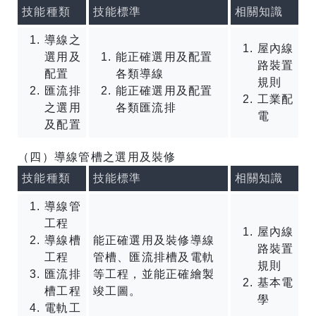
技能種類
技能標準
相關知識
導線之
屋內線
選用及
能正確選用及配置
路裝置
配置
各類導線
規則
匯流排
能正確選用及配置
工業配
之選用
各類匯流排
電
及配置
（四）導線管槽之選用及裝修
技能種類
技能標準
相關知識
導線管
工程
屋內線
導線槽
能正確選用及裝修導線
路裝置
工程
管槽、匯流排槽及電軌
規則
匯流排
等工程，並能正確繪製
基本電
槽工程
竣工圖。
學
電軌工