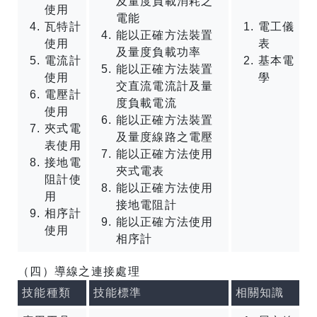
及量度負載消耗之
使用
電能
瓦特計
電工儀
能以正確方法裝置
使用
表
及量度負載功率
電流計
基本電
能以正確方法裝置
使用
學
交直流電流計及量
電壓計
度負載電流
使用
能以正確方法裝置
夾式電
及量度線路之電壓
表使用
能以正確方法使用
接地電
夾式電表
阻計使
能以正確方法使用
用
接地電阻計
相序計
能以正確方法使用
使用
相序計
（四）導線之連接處理
技能種類
技能標準
相關知識