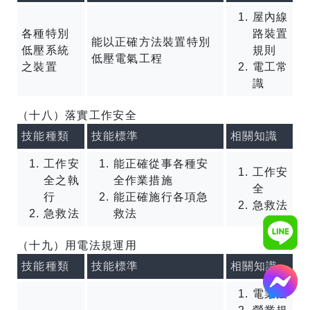
屋內線
各種特別
路裝置
能以正確方法裝置特別
低壓系統
規則
低壓電氣工程
之裝置
電工常
識
（十八）落實工作安全
技能種類
技能標準
相關知識
工作安
能正確從事各種安
工作安
全之執
全作業措施
全
行
能正確施行各項急
急救法
急救法
救法
（十九）用電法規運用
技能種類
技能標準
相關知識
電業法