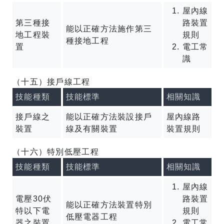
屋內線
第三種接
路裝置
能以正確方法施作第三
地工程裝
規則
種接地工程
置
電工常
識
（十五）接戶線工程
技能種類
技能標準
相關知識
接戶線之
能以正確方法裝設接戶
屋內線路
裝置
線及有關裝置
裝置規則
（十六）特別低壓工程
技能種類
技能標準
相關知識
屋內線
電壓30伏
路裝置
能以正確方法裝置特別
特以下電
規則
低壓電器工程
器之裝置
電工常