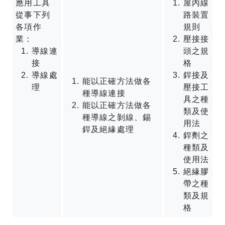
應用工具
屋內線
從事下列
路裝置
各項作
規則
業：
壓接接
導線連
頭之規
接
格
導線處
銲接及
能以正確方法做各
理
壓接工
種導線連接
具之種
能以正確方法做各
類及使
種導線之剝線、錫
用法
銲及絕緣處理
銲劑之
種類及
使用法
絕緣膠
帶之種
類及規
格