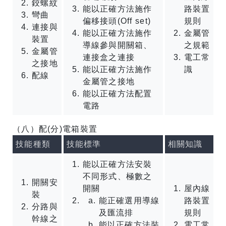
鉸螺紋
能以正確方法施作
路裝置
彎曲
偏移接頭(Off set)
規則
連接與
能以正確方法施作
金屬管
裝置
導線參與開關箱、
之規範
金屬管
連接盒之連接
電工常
之接地
能以正確方法施作
識
配線
金屬管之接地
能以正確方法配置
電路
（八）配(分)電箱裝置
技能種類
技能標準
相關知識
能以正確方法安裝
不同形式、極數之
開關安
開關
屋內線
裝
能正確選用導線
路裝置
分路與
及匯流排
規則
幹線之
能以正確方法裝
電工常