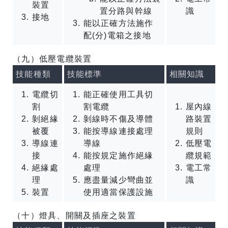
裝置
置分路與幹線
識
接地
能以正確方法施作
配(分)電箱之接地
（九）低壓電纜裝置
技能種類
技能標準
相關知識
電纜切
能正確使用工具切
割
割電纜
屋內線
剝絕緣
剝線時不傷及導體
路裝置
被覆
能按導線連接處理
規則
導線連
導線
低壓電
接
能按規定施作絕緣
纜規範
絕緣處
處理
電工常
理
應盡量減少彎曲並
識
裝置
使用適當保護設施
（十）燈具、開關及插座之裝置