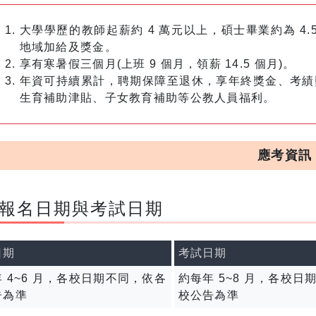
大學學歷的教師起薪約 4 萬元以上，碩士畢業約為 4
地域加給及獎金。
享有寒暑假三個月(上班 9 個月，領薪 14.5 個月)。
年資可持續累計，聘期保障至退休，享年終獎金、考績
生育補助津貼、子女教育補助等公教人員福利。
應考資訊
報名日期與考試日期
日期
考試日期
 4~6 月，各校日期不同，依各
約每年 5~8 月，各校日
告為準
校公告為準