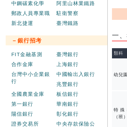
中鋼碳素化學
阿里山林業鐵路
郵政人員專業職
駐衛警察
新北捷運
臺灣鐵路
一、
－銀行招考
類科
FIT金融基測
臺灣銀行
合作金庫
上海銀行
台灣中小企業銀
中國輸出入銀行
幼兒
行
兆豐銀行
全國農業金庫
板信銀行
第一銀行
華南銀行
特殊
陽信銀行
彰化銀行
（班
證券交易所
中央存款保險公