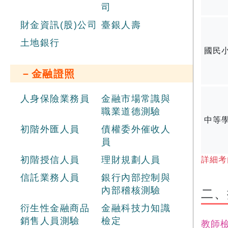
司
財金資訊(股)公司
臺銀人壽
土地銀行
國民
－金融證照
人身保險業務員
金融市場常識與
職業道德測驗
中等
初階外匯人員
債權委外催收人
員
初階授信人員
理財規劃人員
詳細考
信託業務人員
銀行內部控制與
內部稽核測驗
​二
衍生性金融商品
金融科技力知識
銷售人員測驗
檢定
教師