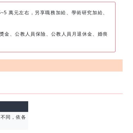
.5~5 萬元左右，另享職務加給、學術研究加給、
獎金、公教人員保險、公教人員月退休金、婚喪
期不同，依各