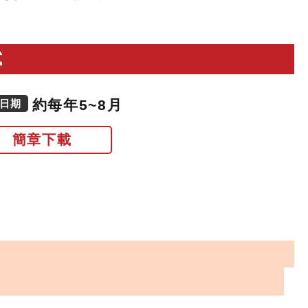
試
約每年5~8月
日期
簡章下載