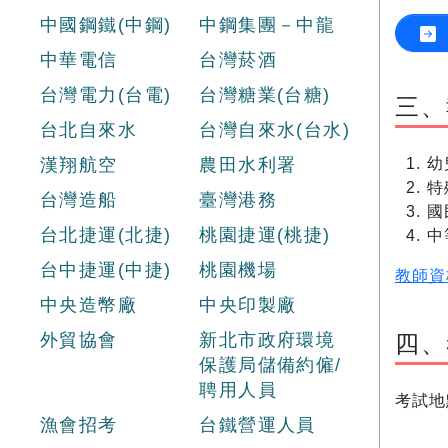
中國鋼鐵(中鋼)
中鋼集團－中龍
中華電信
台灣菸酒
台灣電力(台電)
台灣糖業(台糖)
三、
台北自來水
台灣自來水(台水)
漢翔航空
農田水利署
幼
特
台灣造船
臺灣港務
國
台北捷運(北捷)
桃園捷運(桃捷)
中
台中捷運(中捷)
桃園機場
教師資
中央造幣廠
中央印製廠
四、
外貿協會
新北市政府環境
保護局儲備約僱/
聘用人員
考試地
漁會招考
台鐵營運人員