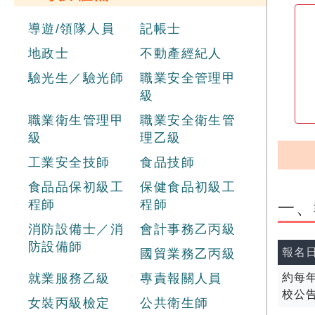
導遊/領隊人員
記帳士
地政士
不動產經紀人
驗光生／驗光師
職業安全管理甲
級
職業衛生管理甲
職業安全衛生管
級
理乙級
工業安全技師
食品技師
食品品保初級工
保健食品初級工
程師
程師
一、
消防設備士／消
會計事務乙丙級
防設備師
報名
國貿業務乙丙級
就業服務乙級
專責報關人員
約每年
校公
女裝丙級檢定
公共衛生師