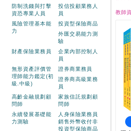
防制洗錢與打擊
投信投顧業務人
教師
資恐專業人員
員
風險管理基本能
投資型保險商品
力
外匯交易能力測
驗
財產保險業務員
企業內部控制人
員
無形資產評價管
證券商業務員
理師能力鑑定(初
證券商高級業務
級.中級)
員
高齡金融規劃顧
家族信託規劃顧
問師
問師
永續發展基礎能
人身保險業務員
力測驗
銷售外幣收付非
投資型保險商品