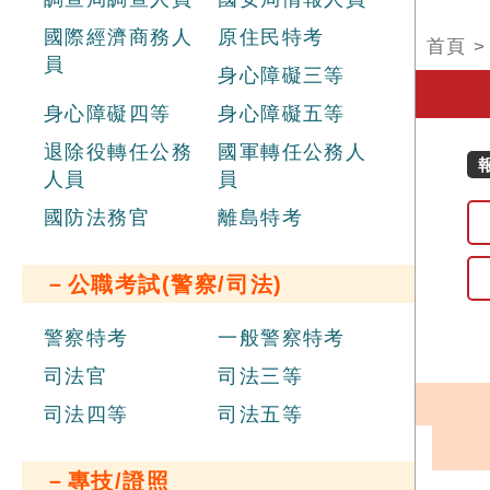
國際經濟商務人
原住民特考
首頁
員
身心障礙三等
身心障礙四等
身心障礙五等
退除役轉任公務
國軍轉任公務人
人員
員
國防法務官
離島特考
－公職考試(警察/司法)
警察特考
一般警察特考
司法官
司法三等
司法四等
司法五等
－專技/證照