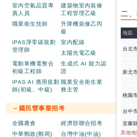
室內空氣品質專
建築物室內裝修
二、
責人員
工程管理乙級
職業衛生技師
升降機裝修乙丙
級
地區
iPAS淨零碳規劃
室內配線
台北
管理師
太陽光電乙級
電動車機電整合
生成式 AI 能力認
初級工程師
證
新北
iPAS AI 應用規劃
職業安全衛生業
師(初級、中級)
務主管
桃園
－國民營事業招考
台中
全國農會
經濟部聯合招考
宜蘭
其他地
中華郵政(郵局)
台灣中油(中油)