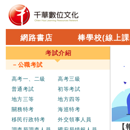
網路書店
棒學校(線上課
考試介紹
－公職考試
高考一、二級
高考三級
普通考試
初等考試
地方三等
地方四等
關務特考
海巡特考
移民行政特考
外交領事人員
06.25 ~ 2026.07.13 【報考資
調查局調查人員
國安局情報人員