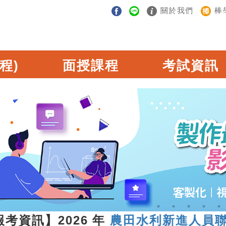
關於我們
棒
程)
面授課程
考試資訊
訊】2026 年
農田水利新進人員聯合統