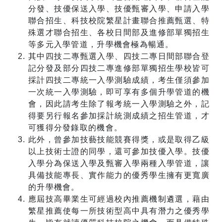
分發、技優保送入學、技優甄審入學、申請入學
聯合招生、科技校院繁星計畫聯合推薦甄選、特
殊選才聯合招生、各校日間部及進修部單獨招生
等多元入學管道，升學機會極為暢通。
其中四技二專甄選入學、四技二專日間部聯合登
記分發及部分四技二專進修部單獨招生學校皆可
採計四技二專統一入學測驗成績，考生僅須參加
一次統一入學測驗，即可享有多個升學管道的機
會，因此請考生除了報考統一入學測驗之外，記
得要另行報名參加採計統測成績之招生管道，才
可獲得分發錄取的機會。
此外，曾參加技藝技能競賽得獎，或是取得乙級
以上技術士證的同學，還可參加技優入學。技優
入學分為保送入學及甄審入學兩種入學管道，讓
具備技能專長、實作能力的優秀學生擁有更寬廣
的升學機會。
應屆技高畢業生可經過校內推薦機制遴選，藉由
繁星推薦使每一所技術型高中具有潛力之優秀學