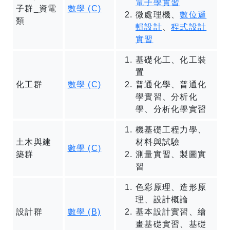
電子學實習
子群_資電
數學 (C)
微處理機、
數位邏
類
輯設計
、
程式設計
實習
基礎化工、化工裝
置
化工群
數學 (C)
普通化學、普通化
學實習、分析化
學、分析化學實習
機基礎工程力學、
土木與建
材料與試驗
數學 (C)
築群
測量實習、製圖實
習
色彩原理、造形原
理、設計概論
設計群
數學 (B)
基本設計實習、繪
畫基礎實習、基礎