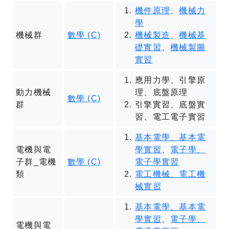
機件原理
、
機械力
學
機械群
數學 (C)
機械製造
、
機械基
礎實習
、
機械製圖
實習
應用力學、引擎原
動力機械
理、底盤原理
數學 (C)
群
引擎實習、底盤實
習、電工電子實習
基本電學、基本電
電機與電
學實習
、
電子學、
子群_電機
數學 (C)
電子學實習
類
電工機械、電工機
械實習
基本電學、基本電
學實習
、
電子學、
電機與電