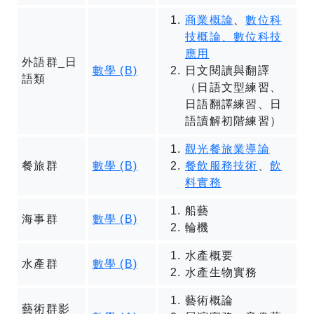
商業概論
、
數位科
技概論、數位科技
應用
外語群_日
數學 (B)
日文閱讀與翻譯
語類
（日語文型練習、
日語翻譯練習、日
語讀解初階練習）
觀光餐旅業導論
餐旅群
數學 (B)
餐飲服務技術
、
飲
料實務
船藝
海事群
數學 (B)
輪機
水產概要
水產群
數學 (B)
水產生物實務
藝術概論
藝術群影