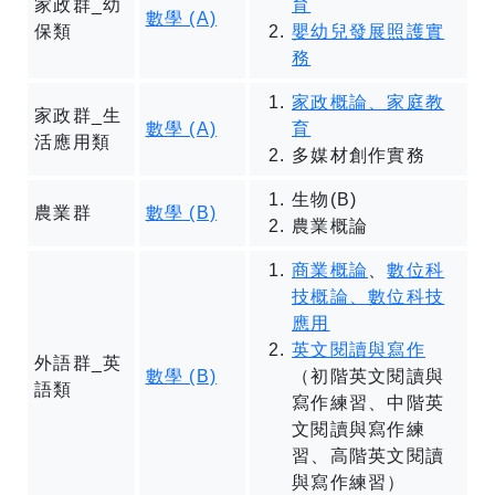
家政群_幼
育
數學 (A)
保類
嬰幼兒發展照護實
務
家政概論、家庭教
家政群_生
數學 (A)
育
活應用類
多媒材創作實務
生物(B)
農業群
數學 (B)
農業概論
商業概論
、
數位科
技概論、數位科技
應用
英文閱讀與寫作
外語群_英
數學 (B)
（初階英文閱讀與
語類
寫作練習、中階英
文閱讀與寫作練
習、高階英文閱讀
與寫作練習）