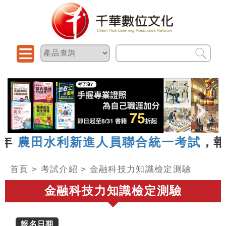
年
農田水利新進人員聯合統一考試
，報名日
首頁
>
考試介紹
>
金融科技力知識檢定測驗
金融科技力知識檢定測驗
報名日期