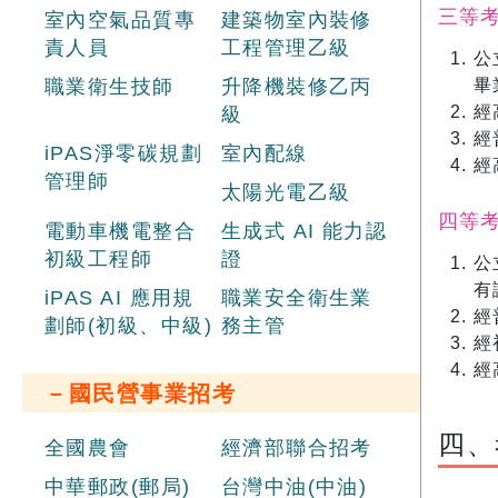
三等
室內空氣品質專
建築物室內裝修
責人員
工程管理乙級
公
職業衛生技師
升降機裝修乙丙
畢
經
級
經
iPAS淨零碳規劃
室內配線
經
管理師
太陽光電乙級
四等
電動車機電整合
生成式 AI 能力認
初級工程師
證
公
有
iPAS AI 應用規
職業安全衛生業
經
劃師(初級、中級)
務主管
經
經
－國民營事業招考
四、
全國農會
經濟部聯合招考
中華郵政(郵局)
台灣中油(中油)