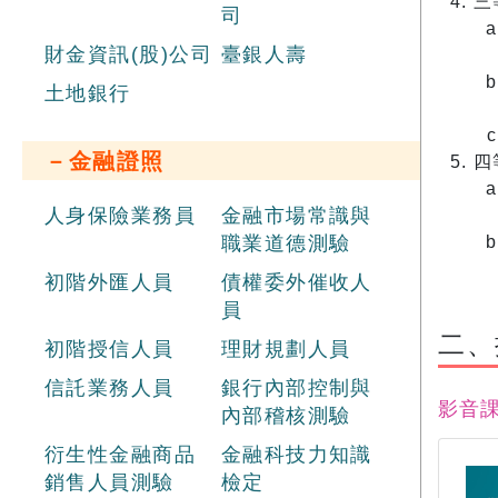
三
司
財金資訊(股)公司
臺銀人壽
土地銀行
－金融證照
四
人身保險業務員
金融市場常識與
職業道德測驗
初階外匯人員
債權委外催收人
員
​二
初階授信人員
理財規劃人員
信託業務人員
銀行內部控制與
影音
內部稽核測驗
衍生性金融商品
金融科技力知識
銷售人員測驗
檢定