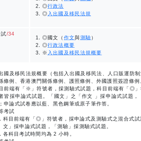
◎
行政法
◎
入出國及移民法規
考試
/34
◎國文（
作文
與
測驗
）
◎
行政法概要
※
入出國及移民法規概要
出國及移民法規概要（包括入出國及移民法、人口販運防制
係條例、香港澳門關係條例、護照條例、外國護照簽證條例
目前端有「※」符號者，採測驗式試題，科目前端有「◎」
者皆採申論式試題。「國文」之「作文 」採申論式試題，「
；申論式試卷應以藍、黑色鋼筆或原子筆作答。
等考試
科目前端有「◎」符號者，採申論式及測驗式之混合式試
文」採申論式試題，「測驗」採測驗式試題。
各科目考試時間均為 2 小時。