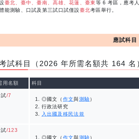
設
臺北、臺中、臺南、高雄、花蓮、臺東
等 6 考區，應
體能測驗、口試及第三試口試僅設
臺北
考區舉行。
應試科目
考試科目（2026 年所需名額共 164 名
/需用名額
科目
考試
/7
◎國文（
作文
與
測驗
）
行政法研究
入出國及移民法規
考試
/123
◎國文（
作文
與
測驗
）