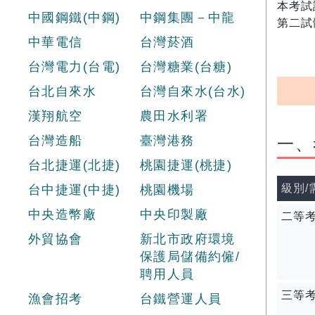
本考試
中國鋼鐵(中鋼)
中鋼集團－中龍
第二試
中華電信
台灣菸酒
台灣電力(台電)
台灣糖業(台糖)
台北自來水
台灣自來水(台水)
漢翔航空
農田水利署
台灣造船
臺灣港務
一、
台北捷運(北捷)
桃園捷運(桃捷)
級別
台中捷運(中捷)
桃園機場
中央造幣廠
中央印製廠
二等
外貿協會
新北市政府環境
保護局儲備約僱/
聘用人員
三等
漁會招考
台鐵營運人員