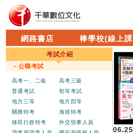
網路書店
棒學校(線上課
考試介紹
－公職考試
高考一、二級
高考三級
普通考試
初等考試
地方三等
地方四等
關務特考
海巡特考
移民行政特考
外交領事人員
理聯合招考
，報名日期 2026.06.25 
調查局調查人員
國安局情報人員