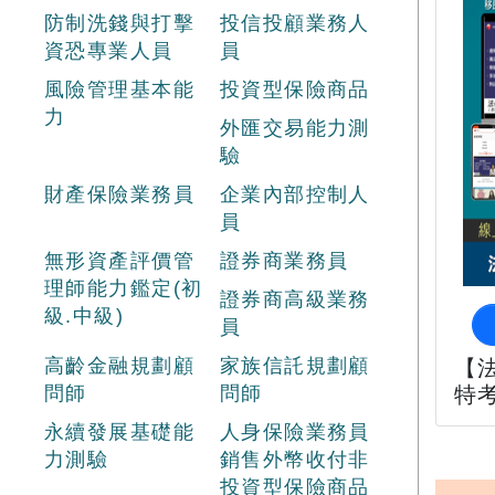
防制洗錢與打擊
投信投顧業務人
資恐專業人員
員
風險管理基本能
投資型保險商品
力
外匯交易能力測
驗
財產保險業務員
企業內部控制人
員
無形資產評價管
證券商業務員
理師能力鑑定(初
證券商高級業務
級.中級)
員
高齡金融規劃顧
家族信託規劃顧
【
問師
問師
特
永續發展基礎能
人身保險業務員
力測驗
銷售外幣收付非
投資型保險商品