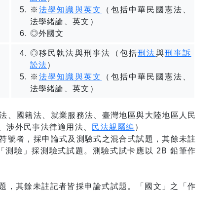
※
法學知識與英文
（包括中華民國憲法、
法學緒論、英文）
◎外國文
◎移民執法與刑事法（包括
刑法
與
刑事訴
訟法
）
※
法學知識與英文
（包括中華民國憲法、
法學緒論、英文）
法、國籍法、就業服務法、臺灣地區與大陸地區人民
、涉外民事法律適用法、
民法親屬編
）
符號者，採申論式及測驗式之混合式試題，其餘未註
測驗」採測驗式試題。測驗式試卡應以 2B 鉛筆作
題，其餘未註記者皆採申論式試題。「國文」之「作