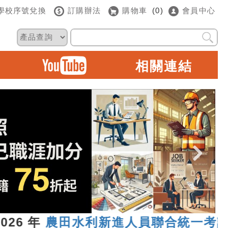
學校序號兌換
訂購辦法
購物車
(0)
會員中心
相關連結
 年
農田水利新進人員聯合統一考試
，報