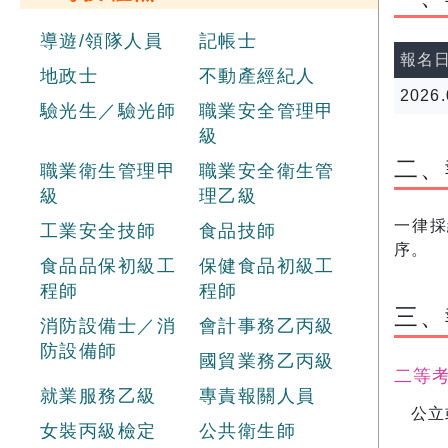
導遊/領隊人員
記帳士
報名
地政士
不動產經紀人
2026.
驗光生／驗光師
職業安全管理甲
級
二、
職業衛生管理甲
職業安全衛生管
級
理乙級
一律採
工業安全技師
食品技師
序。
食品品保初級工
保健食品初級工
程師
程師
三、
消防設備士／消
會計事務乙丙級
防設備師
國貿業務乙丙級
二等
就業服務乙級
專責報關人員
公立
女裝丙級檢定
公共衛生師