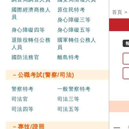
國際經濟商務人
原住民特考
首頁
員
身心障礙三等
身心障礙四等
身心障礙五等
退除役轉任公務
國軍轉任公務人
人員
員
國防法務官
離島特考
－公職考試(警察/司法)
警察特考
一般警察特考
司法官
司法三等
司法四等
司法五等
－專技/證照
一、