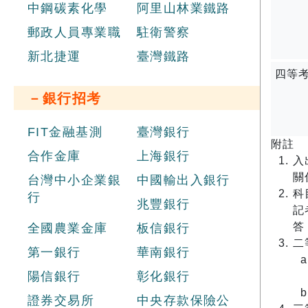
中鋼碳素化學
阿里山林業鐵路
郵政人員專業職
駐衛警察
新北捷運
臺灣鐵路
四等
－銀行招考
FIT金融基測
臺灣銀行
附註
合作金庫
上海銀行
入
關
台灣中小企業銀
中國輸出入銀行
科
行
兆豐銀行
記
答
全國農業金庫
板信銀行
二
第一銀行
華南銀行
陽信銀行
彰化銀行
證券交易所
中央存款保險公