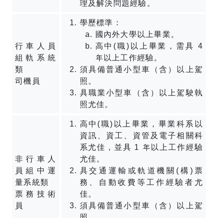
理及解決問題經驗。
學歷標準：
國內外大學以上畢業。
行車人員
高中(職)以上畢業，需具 4
組軌系統
年以上工作經驗。
類
須具備普通小型車（含）以上駕
司機員
照。
具職業小型車（含）以上駕駛執
照尤佳。
高中(職)以上畢業，畢業科系以
資訊、資工、資管及電子相關科
系尤佳，並具 1 年以上工作經驗
非行車人
尤佳。
員組中運
具交通運輸或軌道機關(構)票
量系統類
務、自動收費等工作經驗者尤
票務技術
佳。
員
須具備普通小型車（含）以上駕
照。