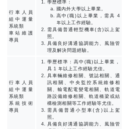
學歷標準：
國內外大學以上畢業。
行車人員
高中(職)以上畢業，需具 4
組中運量
年以上工作經驗。
系統類
需具備普通輕型機車(含)以上駕
車站維護
照。
專員
具備良好溝通協調能力、風險管
理及解決問題經驗。
學歷標準：高中(職)以上畢業，
具 1 年以上工作經驗尤佳。
具車輛維修相關、號誌相關、通
行車人員
訊相關、中央監控系統維修相
組中運量
關、輸電配電變電相關、軌道電
系統類
路設備維修相關、軌道橋梁或結
系統技術
構檢測相關等工作經驗等尤佳。
專員
需具備普通小型車(含)以上駕
照。
具備良好溝通協調能力、風險管