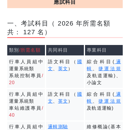
應試科目
一、考試科目（ 2026 年所需名額
共： 127 名）
類別
/所需名額
共同科目
專業科目
行車人員組中
語文科目（
國
綜合科目(
邏
運量系統類
文
、
英文
）
輯
、
捷運法規
系統控制專員
/
及軌道運輸)、
20
小論文
行車人員組中
語文科目（
國
綜合科目(
邏
運量系統類
文
、
英文
）
輯
、
捷運法規
車站維護專員
/
及軌道運輸)
40
行車人員組中
邏輯測驗
維修概論(基本