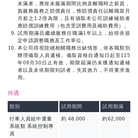
未滿者，應按未服滿期間比例及離職時之薪資，
負服務義務之賠償責任，惟賠償責任以離職當月
月薪之1.2倍為限，且有領取本公司訓練補助者
應賠償訓練費用（包含受訓費用及補助費用）。
試用期滿且繼續服務任職滿1年以上，始得依規
定申請調整職務及工作單位。
本公司得視陸續相關職務出缺情形，依各職類別
辦理備取人員遞補。備取資格自通知日起至115
年09月30日止有效，期限屆滿仍未獲通知遞補
者以及未依期限到訓者，失其效力，不得要求進
用。
待遇
類別
試用期間
試用期滿
行車人員組中運量
約 48,000
約62,000
系統類 系統控制專
員