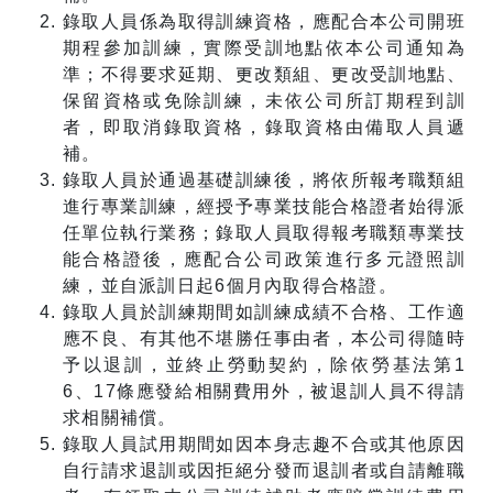
錄取人員係為取得訓練資格，應配合本公司開班
期程參加訓練，實際受訓地點依本公司通知為
準；不得要求延期、更改類組、更改受訓地點、
保留資格或免除訓練，未依公司所訂期程到訓
者，即取消錄取資格，錄取資格由備取人員遞
補。
錄取人員於通過基礎訓練後，將依所報考職類組
進行專業訓練，經授予專業技能合格證者始得派
任單位執行業務；錄取人員取得報考職類專業技
能合格證後，應配合公司政策進行多元證照訓
練，並自派訓日起6個月內取得合格證。
錄取人員於訓練期間如訓練成績不合格、工作適
應不良、有其他不堪勝任事由者，本公司得隨時
予以退訓，並終止勞動契約，除依勞基法第1
6、17條應發給相關費用外，被退訓人員不得請
求相關補償。
錄取人員試用期間如因本身志趣不合或其他原因
自行請求退訓或因拒絕分發而退訓者或自請離職