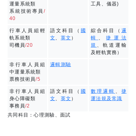
運量系統類
工具、儀器)
系統技術專員
/
40
行車人員組輕
語文科目（
國
綜合科目（
邏
軌系統類
文
、
英文
）
輯
、
捷運法
司機員
/20
規
、軌道運輸
及輕軌實務）
非行車人員組
邏輯測驗
中運量系統類
票務技術員
/5
非行車人員組
語文科目（
國
數理邏輯
、
捷
身心障礙類
文
、
英文
）
運法規及常識
事務員
/2
共同科目：心理測驗、面試