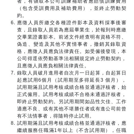
者，有領取本公司訓練補助者應賠償訓練費用
（包含受訓費用及補助費用），並終止勞動契
約。
應徵人員所繳交各種證件影本及資料採事後審
查，且錄取人員若為應屆畢業生，於報到時應繳
交畢業證書影本。前述文件經查明有資格不符、
偽造、變造及其他不實情事者，撤銷其錄取資
格，應徵人員應負法律責任。如受僱後發現，本
公司得逕依勞動基準法相關規定終止勞動契約，
且應徵人員應負相關法律責任。
錄取人員破月進用者自次月一日起算，自起算日
起應試用6個月（試用期至多得延長3 個月），
試用期滿且試用考核成績合格並通過評核者，始
正式僱用。試用考核成績不合格未通過評核者，
即終止勞動契約。另試用期間如品性欠佳、工作
適應不良、或有其他不堪勝任者或有進公司前曾
有不法情事者，得隨時停止試用。
試用期滿且試用考核成績合格並通過評核者，應
繼續服務任職滿1年以上（不含試用期），任職