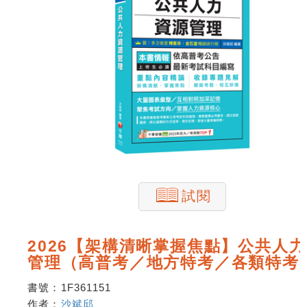
試閱
2026【架構清晰掌握焦點】公共人
管理（高普考／地方特考／各類特考
書號：
1F361151
作者：
沙斌邱