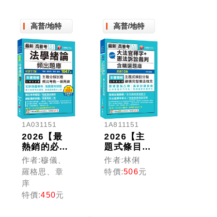
版〕（
考／地
高普/地特
高普/地特
考／各
考）
1A031151
1A811151
2026【最
2026【主
熱銷的必考
題式條目分
題庫】法學
類】超好用
作者:穆儀、
作者:林俐
緒論頻出題
大法官釋字
羅格思、章
特價:
506
元
庫〔十一
+憲法訴訟
庠
版〕（高普
裁判(含精
特價:
450
元
考／地方特
選題庫)
考／各類特
（十版）