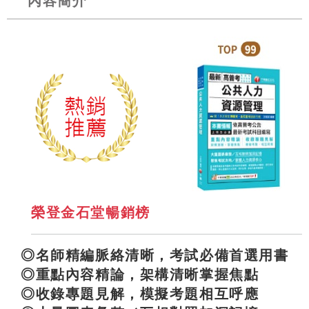
內容簡介
榮登金石堂暢銷榜
◎名師精編脈絡清晰，考試必備首選用書
◎重點內容精論，架構清晰掌握焦點
◎收錄專題見解，模擬考題相互呼應