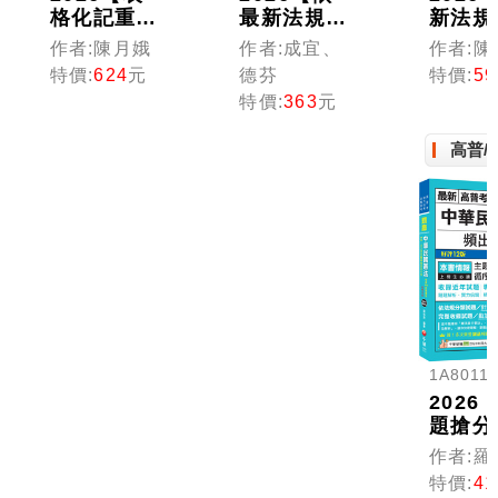
格化記重
最新法規修
新法規
點】勞工行
訂題庫】法
點】就
作者:陳月娥
作者:成宜、
作者:陳
政與勞工立
學知識與英
全制度
特價:
624
元
德芬
特價:
59
法(含概要)
文頻出題庫
概要)
特價:
363
元
〔十五版〕
〔十三版〕
五版〕
（高普考／
（高普考／
普考／
高普/
地方特考／
地方特考／
特考／
各類特考）
各類特考）
特考）
1A8011
2026
題搶分
備】中
作者:羅
國憲法
特價:
41
題庫〔