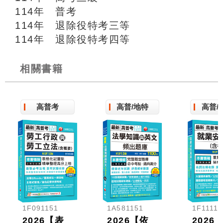
114年 普考
114年 退除役特考三等
114年 退除役特考四等
相關書籍
高普考
高普/地特
高普/
1F091151
1A581151
1F11115
2026【表
2026【依
2026