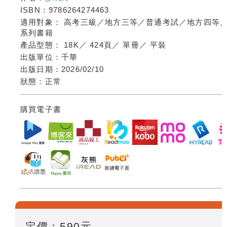
ISBN：
9786264274463
適用對象：
高考三級／地方三等／普通考試／地方四等
系列書籍
產品型態：
18K
／
424頁
／
單冊
／
平裝
出版單位：
千華
出版日期：
2026/02/10
狀態：
正常
購買電子書
定價：
590
元