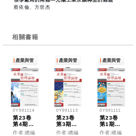
蔡依倫、方世杰
相關書籍
產業與管
產業與管
產業與管
理
理
理
0Y991114
0Y991113
0Y991111
第23卷
第23卷
第23卷
第4期
第3期
第1期
(產業與
(產業與
(產業與
作者:總編
作者:總編
作者:總編