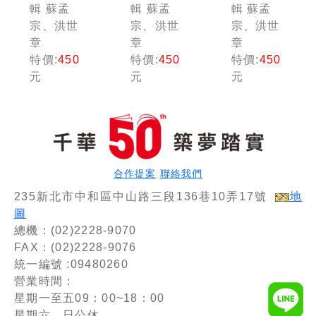
管理論
管理論
管理論
輯 蘇孟
輯 蘇孟
輯 蘇孟
壇)
壇)
壇)
宗、洪世
宗、洪世
宗、洪世
章
章
章
特價:
450
特價:
450
特價:
450
元
元
元
合作提案
聯絡我們
235新北市中和區中山路三段136巷10弄17號
地
圖
總機：(02)2228-9070
FAX：(02)2228-9076
統一編號 :09480260
營業時間：
星期一至五09：00~18：00
星期六、日公休