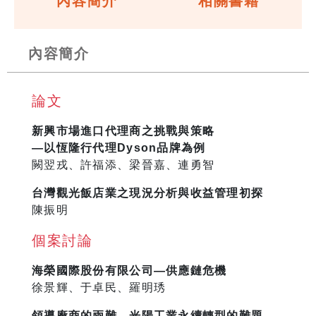
內容簡介
相關書籍
內容簡介
論文
新興市場進口代理商之挑戰與策略
—以恆隆行代理Dyson品牌為例
闕翌戎、許福添、梁晉嘉、連勇智
台灣觀光飯店業之現況分析與收益管理初探
陳振明
個案討論
海榮國際股份有限公司—供應鏈危機
徐景輝、于卓民、羅明琇
領導廠商的兩難—光陽工業永續轉型的難題