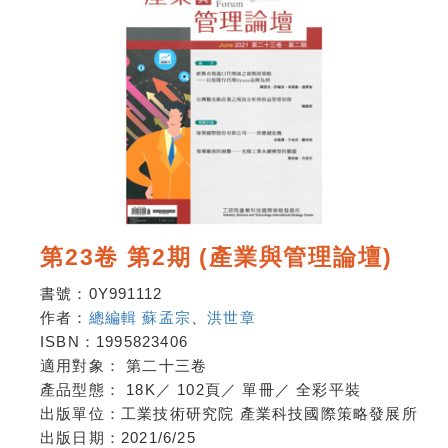
第23卷 第2期 (產業與管理論壇)
書號：
0Y991112
作者：
總編輯 蘇孟宗
、
洪世章
ISBN：
1995823406
適用對象：
第二十三卷
產品型態：
18K
／
102頁
／
單冊
／
全彩平裝
出版單位：
工業技術研究院 產業科技國際策略發展所
出版日期：
2021/6/25