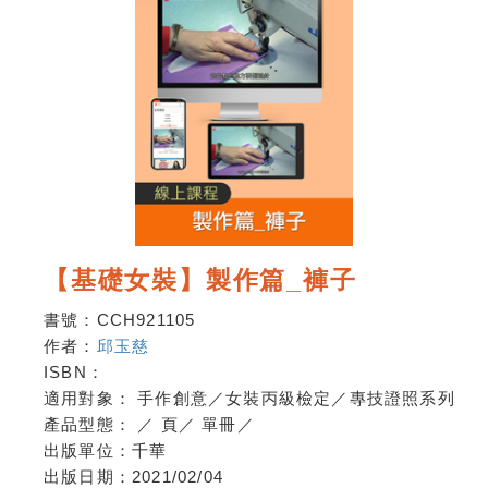
【基礎女裝】製作篇_褲子
書號：
CCH921105
作者：
邱玉慈
ISBN：
適用對象：
手作創意／女裝丙級檢定／專技證照系列
產品型態：
／
頁
／
單冊
／
出版單位：
千華
出版日期：
2021/02/04