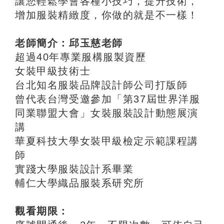
讓您輕鬆學會各種小技巧，提升技術，
增加服裝精緻度，你做的就是不一樣！
老師簡介：邱玉慈老師
超過40年專業服構服製資歷
女裝甲級技術士
台北知名服裝品牌設計師公司打版師
曾代表台灣受邀參加「第37屆世界洋服
同業聯盟大會」女裝服裝設計動態展演
講
華夏科技大學女裝甲級檢定示範課程講
師
實踐大學服裝設計系畢業
輔仁大學織品服裝系研究所
觀看期限：