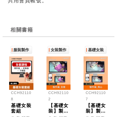
共用會員帳號。
相關書籍
服裝製作
女裝製作
基礎女裝
CCH92110
CCH92110
CCH92110
8
2
7
基礎女裝
【基礎女
【基礎女
套組
裝】製作
裝】製作
篇_全套
篇_背心