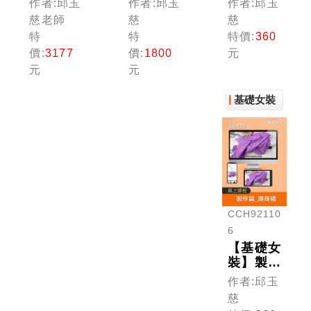
作者:邱玉
作者:邱玉
作者:邱玉
慈老師
慈
慈
特
特
特價:
360
價:
3177
價:
1800
元
元
元
基礎女裝
CCH92110
6
【基礎女
裝】製作
篇_連身
作者:邱玉
裙
慈