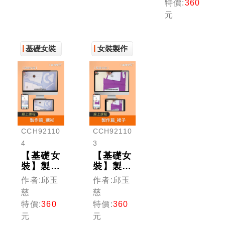
特價:
360
元
基礎女裝
女裝製作
CCH92110
CCH92110
4
3
【基礎女
【基礎女
裝】製作
裝】製作
篇_襯衫
篇_裙子
作者:邱玉
作者:邱玉
慈
慈
特價:
360
特價:
360
元
元