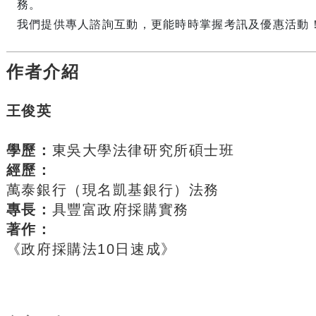
務。
我們提供專人諮詢互動，更能時時掌握考訊及優惠活動
作者介紹
王俊英
學歷：
東吳大學法律研究所碩士班
經歷：
萬泰銀行（現名凱基銀行）法務
專長：
具豐富政府採購實務
著作：
《政府採購法10日速成》