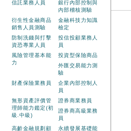
信託業務人員
銀行內部控制與
內部稽核測驗
衍生性金融商品
金融科技力知識
銷售人員測驗
檢定
防制洗錢與打擊
投信投顧業務人
資恐專業人員
員
風險管理基本能
投資型保險商品
力
外匯交易能力測
驗
財產保險業務員
企業內部控制人
員
無形資產評價管
證券商業務員
理師能力鑑定(初
證券商高級業務
級.中級)
員
高齡金融規劃顧
永續發展基礎能