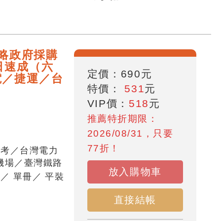
攻略政府採購
日速成（六
定價：
690
元
電／捷運／台
特價：
531
元
VIP價：
518
元
推薦特折期限：
2026/08/31，只要
77折！
招考／台灣電力
機場／臺灣鐵路
放入購物車
頁
／
單冊
／
平裝
直接結帳