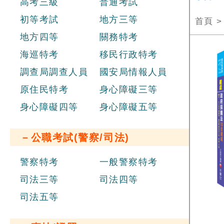
高考三級
普通考試
初等考試
地方三等
首頁
地方四等
關務特考
海巡特考
移民行政特考
調查局調查人員
國安局情報人員
原住民特考
身心障礙三等
身心障礙四等
身心障礙五等
－公職考試(警察/司法)
警察特考
一般警察特考
司法三等
司法四等
司法五等