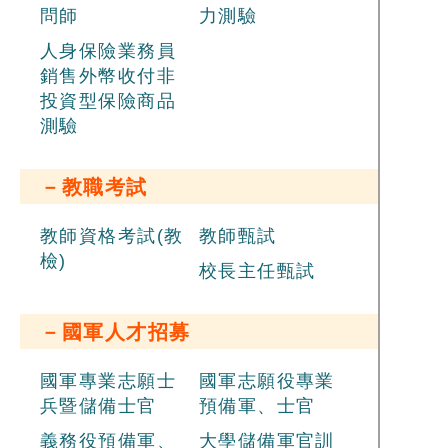
問師
力測驗
人身保險業務員
銷售外幣收付非
投資型保險商品
測驗
－教職考試
教師資格考試(教
教師甄試
檢)
校長主任甄試
－國軍人才招募
國軍專業志願士
國軍志願役專業
兵暨儲備士官
預備軍、士官
義務役預備軍、
大學儲備軍官訓