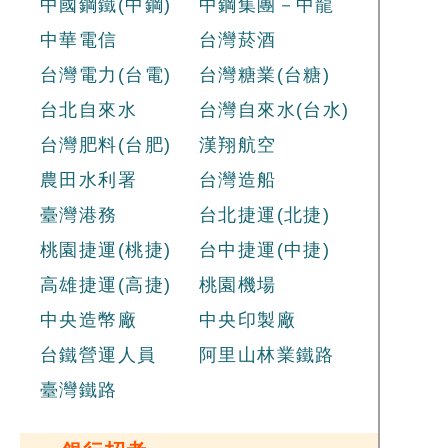
中國鋼鐵(中鋼)
中鋼集團－中龍
中華電信
台灣菸酒
台灣電力(台電)
台灣糖業(台糖)
台北自來水
台灣自來水(台水)
台灣肥料(台肥)
漢翔航空
農田水利署
台灣造船
臺灣港務
台北捷運(北捷)
桃園捷運(桃捷)
台中捷運(中捷)
高雄捷運(高捷)
桃園機場
中央造幣廠
中央印製廠
台鐵營運人員
阿里山林業鐵路
臺灣鐵路