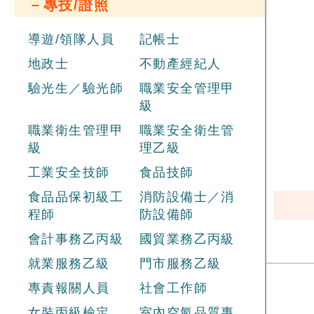
－專技/證照
導遊/領隊人員
記帳士
地政士
不動產經紀人
驗光生／驗光師
職業安全管理甲
級
職業衛生管理甲
職業安全衛生管
級
理乙級
工業安全技師
食品技師
食品品保初級工
消防設備士／消
程師
防設備師
會計事務乙丙級
國貿業務乙丙級
就業服務乙級
門市服務乙級
專責報關人員
社會工作師
女裝丙級檢定
室內空氣品質專