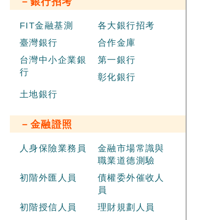
－銀行招考
FIT金融基測
各大銀行招考
臺灣銀行
合作金庫
台灣中小企業銀
第一銀行
行
彰化銀行
土地銀行
－金融證照
人身保險業務員
金融市場常識與
職業道德測驗
初階外匯人員
債權委外催收人
員
初階授信人員
理財規劃人員