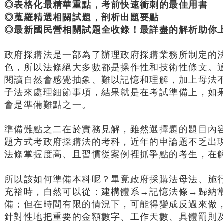
◎表格化最精華重點，考前快速衝刺的最佳用書
◎蒐羅精選相關試題，剖析出題要點
◎最新國民營相關試題全收錄！最詳盡的解析助你
政府採購法是一部為了辦理政府採購業務所制定的
色，所以法條絕大多數都是操作性和技術性條文。
閱讀自然會感覺抽象、難以記憶和理解，加上母法
子法來處理細節事項，結果就是在考試準備上，如
會是準備難點之一。
準備難點之二在於實務見解，雖然選擇題的題目內
題方式考政府採購法的考科，近年的申論題不乏出
法條掌握度高、且習慣從案例裡抓爭點的考生，在
所以該如何準備本科呢？畢竟政府採購法母法、施
充裕時，自然可以從：建構體系→記憶法條→歸納
備；但在時間有限的情況下，可能得變成反過來做
針對性地把重要的金額數字、工作天數、具體罰則