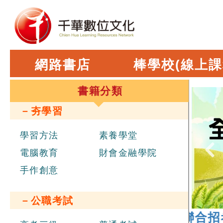
網路書店
棒學校(線上課
書籍分類
－夯學習
學習方法
素養學堂
電腦教育
財會金融學院
手作創意
－公職考試
26 年
經濟部新進職員辦理聯合招考
，報