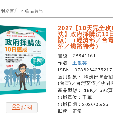
>
網路書店
>
產品資訊
2027【10天完全
法】政府採購法10
版）（經濟部／台
酒／鐵路特考）
書號：
2B841161
作者：
王俊英
ISBN：
9786264275217
適用對象：
經濟部聯合
(台電)／台灣菸酒／桃園
產品型態：
18K
／
592
出版單位：
千華
出版日期：
2026/05/25
試閱
狀態：
正常