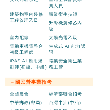
責人員
建築物室內裝修
職業衛生技師
工程管理乙級
升降機裝修乙丙
級
室內配線
太陽光電乙級
電動車機電整合
生成式 AI 能力認
初級工程師
證
iPAS AI 應用規
職業安全衛生業
劃師(初級、中級)
務主管
－國民營事業招考
全國農會
經濟部聯合招考
中華郵政(郵局)
台灣中油(中油)