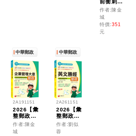
前衝刺搶
分刷題必
作者:陳金
備】郵政
城
三法大意
特價:
351
全真模擬
元
題庫[七
版]（中
華郵政
中華郵政
中華郵政
(郵局)專
業職(二)
內勤適
用）
2A191151
2A261151
2026【彙
2026【彙
整郵政常
整郵政常
考企管重
考題型】
作者:陳金
作者:劉似
點】企業
郵政英文
城
蓉
管理大意
勝經［十