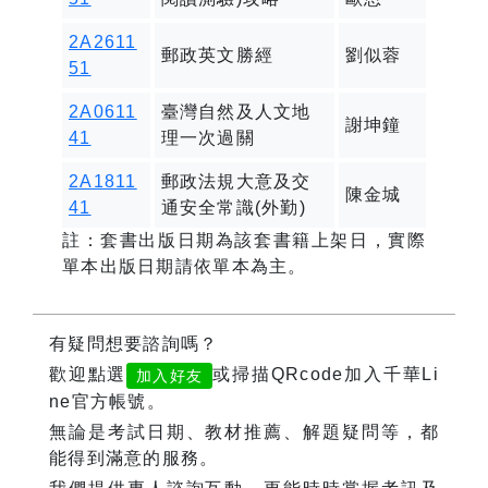
2A2611
郵政英文勝經
劉似蓉
51
2A0611
臺灣自然及人文地
謝坤鐘
41
理一次過關
2A1811
郵政法規大意及交
陳金城
41
通安全常識(外勤)
註：套書出版日期為該套書籍上架日，實際
單本出版日期請依單本為主。
有疑問想要諮詢嗎？
歡迎點選
或掃描QRcode加入千華Li
加入好友
ne官方帳號。
無論是考試日期、教材推薦、解題疑問等，都
能得到滿意的服務。