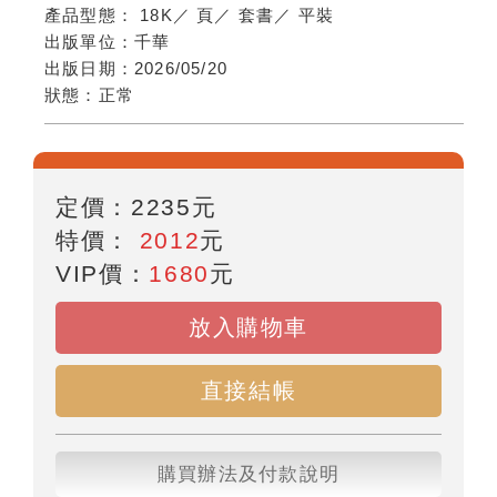
產品型態：
18K
／
頁
／
套書
／
平裝
出版單位：
千華
出版日期：
2026/05/20
狀態：
正常
定價：
2235
元
特價：
2012
元
VIP價：
1680
元
放入購物車
直接結帳
購買辦法及付款說明