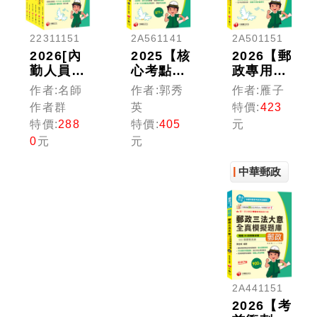
22311151
2A561141
2A501151
2026[內
2025【核
2026【郵
勤人員-
心考點破
政專用詞
專業職
解，法條
彙＋常考
作者:名師
作者:郭秀
作者:雁子
(二)]郵
重點速
重點】郵
作者群
英
特價:
423
政從業人
記】洗錢
政英文焦
特價:
288
特價:
405
元
員招考課
防制法大
點速成
0
元
元
文版套
意考點破
+模擬試
書：最省
解+題庫
題演練
中華郵政
時間建立
（中華郵
（中華郵
考科知識
政(郵局)
政(郵局)
與解題能
專業職
專業職
力(中華
(二)內
(二)內／
郵政(郵
勤）
外勤／營
局)招考)
運職／職
階晉升／
升資）
2A441151
2026【考