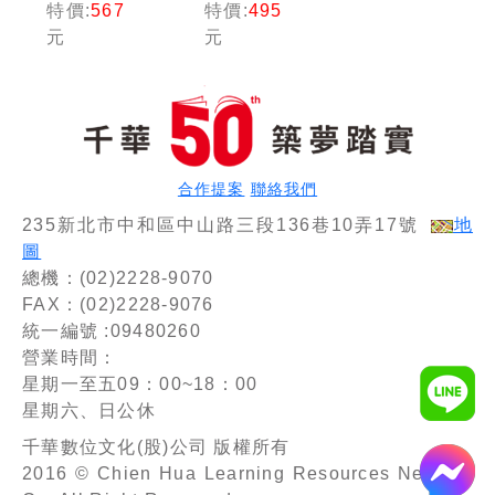
特價:
567
特價:
495
［第十六
五版］
元
元
版］（中
（中華郵
華郵政
政(郵局)
(郵局)專
專業職內
業職(二)
外勤／營
內勤專
運職／職
用）
階晉升／
升資）
合作提案
聯絡我們
235新北市中和區中山路三段136巷10弄17號
地
圖
總機：(02)2228-9070
FAX：(02)2228-9076
統一編號 :09480260
營業時間：
星期一至五09：00~18：00
星期六、日公休
千華數位文化(股)公司 版權所有
2016 © Chien Hua Learning Resources Network