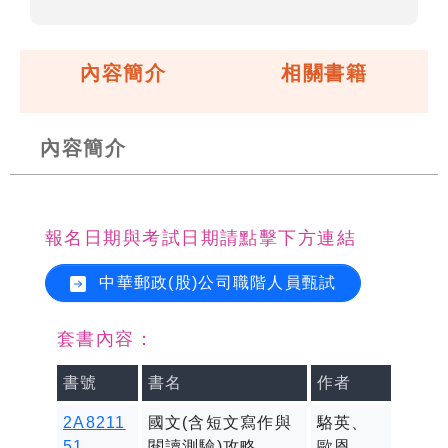
內容簡介
相關書籍
內容簡介
報名日期與考試日期請點擊下方連結
中華郵政(股)公司職階人員甄試
套書內容：
書號
書名
作者
2A8211
國文(含短文寫作與
駱英、
51
閱讀測驗)攻略
歐恩