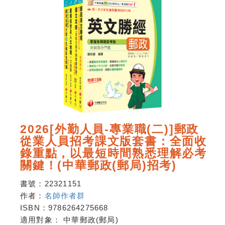
2026[外勤人員-專業職(二)]郵政
從業人員招考課文版套書：全面收
錄重點，以最短時間熟悉理解必考
關鍵！(中華郵政(郵局)招考)
書號：
22321151
作者：
名師作者群
ISBN：
9786264275668
適用對象：
中華郵政(郵局)