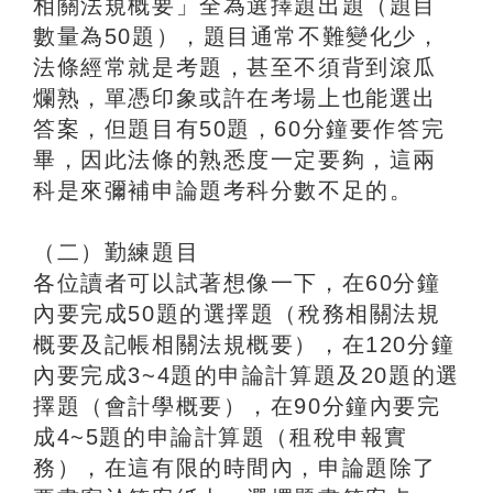
相關法規概要」全為選擇題出題（題目
數量為50題），題目通常不難變化少，
法條經常就是考題，甚至不須背到滾瓜
爛熟，單憑印象或許在考場上也能選出
答案，但題目有50題，60分鐘要作答完
畢，因此法條的熟悉度一定要夠，這兩
科是來彌補申論題考科分數不足的。
（二）勤練題目
各位讀者可以試著想像一下，在60分鐘
內要完成50題的選擇題（稅務相關法規
概要及記帳相關法規概要），在120分鐘
內要完成3~4題的申論計算題及20題的選
擇題（會計學概要），在90分鐘內要完
成4~5題的申論計算題（租稅申報實
務），在這有限的時間內，申論題除了