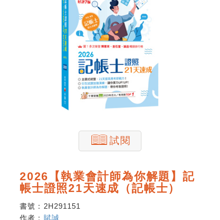
試閱
2026【執業會計師為你解題】記
帳士證照21天速成（記帳士）
書號：
2H291151
作者：
賦誠