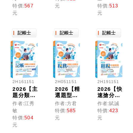
相關法規
學概要
概要(包
特價:
567
元
特價:
513
概要[主
(含國際
含記帳士
元
元
題式題庫
會計準則
法、商業
+歷年試
IFRS)：
會計法及
題]［第
［十版］
商業會計
十版］
記帳士
（記帳
記帳士
處理準
記帳士
（記帳
士）
則)〔九
士）
版〕（記
帳士）
2H161151
2H051151
2H191151
2026【主
2026【精
2026【快
題分類式
選題型即
速搶分必
必考題
時演練
備】租稅
作者:江秀
作者:方君
作者:賦誠
庫】記帳
】稅務相
申報實務
敏
特價:
585
特價:
423
相關法規
關法規概
[主題式
特價:
504
元
元
概要[主
要(包括
題庫+歷
元
題式題庫
所得稅
年試
+歷年試
法、稅捐
題]：超