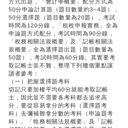
方式出題，「會計學概要」配分方式為
50分申論計算題（題目數量約3~4題），
50分選擇題（題目數量為20題），考試
時間為120分鐘，「租稅申報實務」全為
申論題方式配分，考試時間為90分鐘，
「稅務相關法規概要」及「記帳相關法
規概要」全為選擇題出題（題目數量為
50題），考試時間為60分鐘。其實要考
取記帳士並不難，整理下列幾個重點讓
讀者參考：
（一）把握選擇題考科
切記只要加權平均60分就能考取記帳
士，因此並不需要各考科都去追求高
分，要從容易拿分的考科（選擇題考
科）去彌補難拿分數的考科（申論題考
科）。「稅務相關法規概要」及「記帳