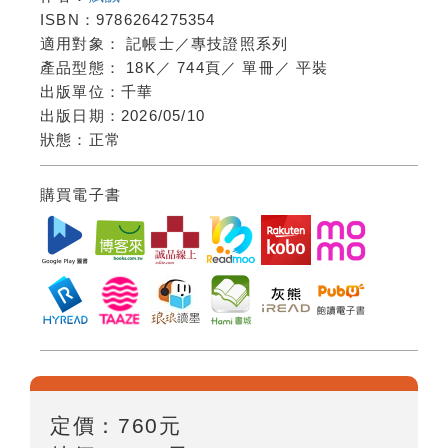
ISBN：
9786264275354
適用對象：
記帳士／專技證照系列
產品型態：
18K
／
744頁
／
單冊
／
平裝
出版單位：
千華
出版日期：
2026/05/10
狀態：
正常
購買電子書
定價：
760
元