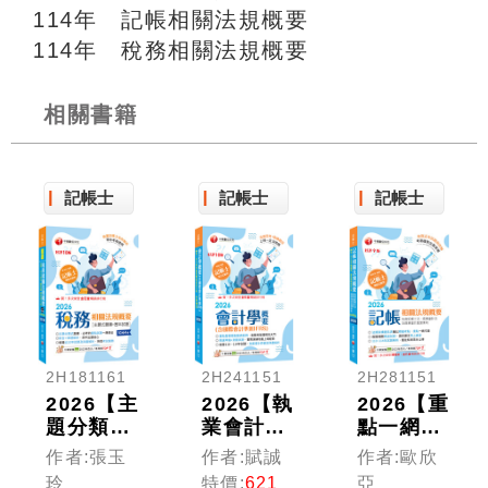
114年 記帳相關法規概要
114年 稅務相關法規概要
相關書籍
記帳士
記帳士
記帳士
2H181161
2H241151
2H281151
2026【主
2026【執
2026【重
題分類式
業會計師
點一網打
必考題
年年再
盡】記帳
作者:張玉
作者:賦誠
作者:歐欣
庫】稅務
版】會計
相關法規
玲
特價:
621
亞