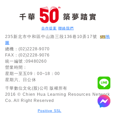
題]〔第
稽徵法、
夯經典題
10版〕
加值型及
型歸納
（記帳
非加值
[九版]
士）
型) [二
（記帳
十四版]
士）
合作提案
聯絡我們
[記帳士]
235新北市中和區中山路三段136巷10弄17號
地
圖
總機：(02)2228-9070
FAX：(02)2228-9076
統一編號 :09480260
營業時間：
星期一至五09：00~18：00
星期六、日公休
千華數位文化(股)公司 版權所有
2016 © Chien Hua Learning Resources Network
Co. All Right Reserved
Positive SSL