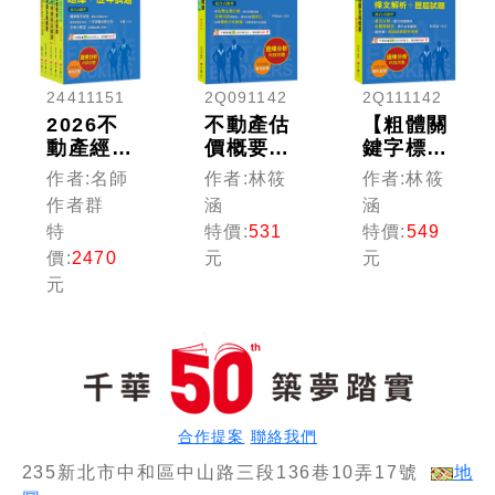
24411151
2Q091142
2Q111142
2026不
不動產估
【粗體關
動產經紀
價概要
鍵字標示
人套書：
[條文解
必背重
作者:名師
作者:林筱
作者:林筱
逐條解析
析+歷屆
點】不動
作者群
涵
涵
條文，標
試題]
產經紀相
特
特價:
531
特價:
549
示必背重
（八版）
關法規概
價:
2470
元
元
點，收錄
（不動產
要[條文
元
完整科目
經紀人）
解析+歷
屆試題]
（八版）
（不動產
經紀人）
合作提案
聯絡我們
235新北市中和區中山路三段136巷10弄17號
地