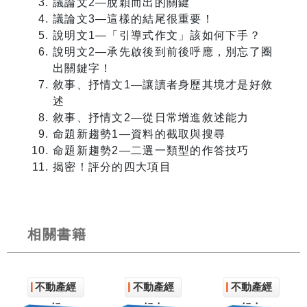
議論文2—脫穎而出的關鍵
議論文3—這樣的結尾很重要！
說明文1—「引導式作文」該如何下手？
說明文2—承先啟後到前後呼應，別忘了圈
出關鍵字！
敘事、抒情文1—讓讀者身歷其境才是好敘
述
敘事、抒情文2—從日常增進敘述能力
命題新趨勢1—資料的截取與搜尋
命題新趨勢2—二選一類型的作答技巧
揭密！評分的四大項目
相關書籍
不動產經
不動產經
不動產經