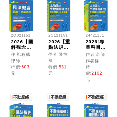
紀
紀人
紀人
2Q021151
2Q121151
24421151
2026【圖
2026【重
2026[專
解觀念統
點法規彙
業科目]
整】民法
整釋義】
不動產經
作者:程馨
作者:陳旭
作者:名師
概要[題
土地法與
紀人套
律師
鳳
作者群
庫+歷年
土地相關
書：全套
特價:
603
特價:
531
特
試題]
稅法概要
完整掌握
元
元
價:
2102
［十七
[條文釋
所有考情
元
版］（不
義+試題
趨勢，利
動產經紀
演練]：
於考生快
人）
相關法規
速研讀
全收錄
不動產經
不動產經
不動產經
（不動產
紀人
紀
紀人
經紀人）