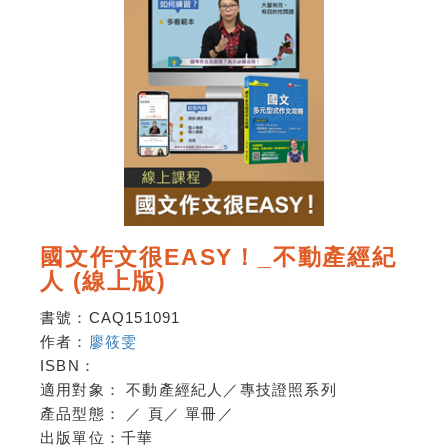
國文作文很EASY！_不動產經紀
人 (線上版)
書號：
CAQ151091
作者：
廖筱雯
ISBN：
適用對象：
不動產經紀人／專技證照系列
產品型態：
／
頁
／
單冊
／
出版單位：
千華