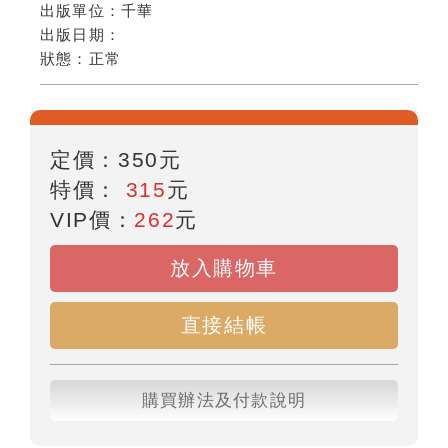
出版單位：
千華
出版日期：
狀態：
正常
定價：
350
元
特價：
315
元
VIP價：
262
元
放入購物車
直接結帳
購買辦法及付款說明