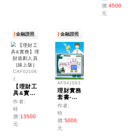
價:
4500
元
金融證照
金融證照
CAF02106
1
AF041063
【理財工
理財實務
具&實
套書-多
務】理財
作者:
媒體課程
作者:
規劃人員
特
(理財規
(線上版)
特
劃人員)
價:
13500
價:
5000
元
元