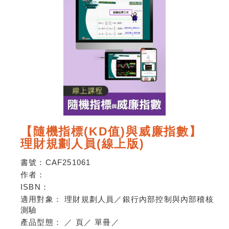
【隨機指標(KD值)與威廉指數】
理財規劃人員(線上版)
書號：
CAF251061
作者：
ISBN：
適用對象：
理財規劃人員／銀行內部控制與內部稽核
測驗
產品型態：
／
頁
／
單冊
／