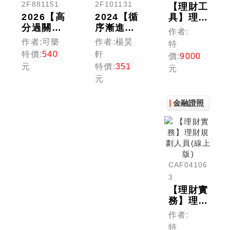
2F881151
2F101131
【理財工
2026【高
2024【循
具】理財
分過關看
序漸進的
規劃人員
作者:
這本!】
10日規
(線上版)
作者:可樂
作者:楊昊
特
理財規劃
劃】理財
特價:
540
軒
價:
9000
人員專業
規劃人員
元
特價:
351
元
能力測驗
專業證照
元
一次過
10日速
關：精選
成 (理財
歷屆試題
規劃人
金融證照
及解析
員)
（理財規
劃人員）
CAF04106
3
【理財實
務】理財
規劃人員
作者:
(線上版)
特