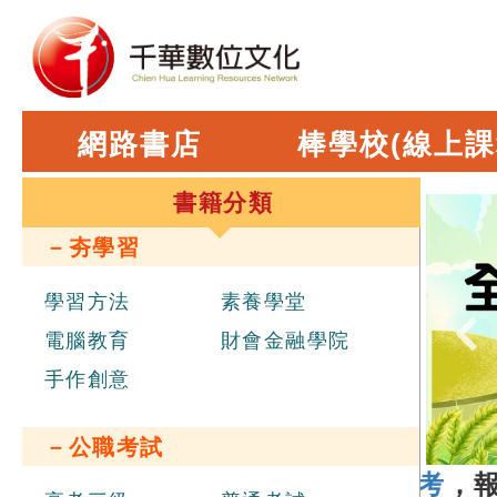
網路書店
棒學校(線上課
書籍分類
－夯學習
學習方法
素養學堂
電腦教育
財會金融學院
手作創意
－公職考試
年
經濟部新進職員辦理聯合招考
，報名日期