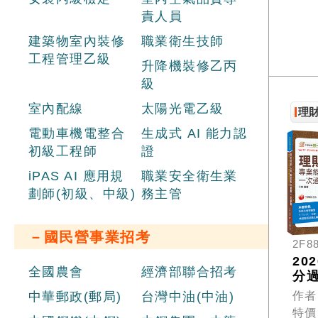
責人員
建築物室內裝修
職業衛生技師
工程管理乙級
升降機裝修乙丙
級
室內配線
太陽光電乙級
理
電動車機電整合
生成式 AI 能力認
初級工程師
證
iPAS AI 應用規
職業安全衛生業
劃師(初級、中級)
務主管
－國民營事業招考
2F8
20
全國農會
經濟部聯合招考
分
這本
作者
中華郵政(郵局)
台灣中油(中油)
財
特價