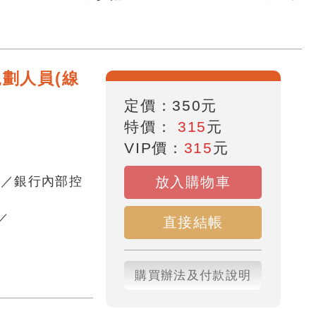
劃人員(線
定價：
350
元
特價：
315
元
VIP價：
315
元
員／銀行內部控
放入購物車
／
直接結帳
購買辦法及付款說明