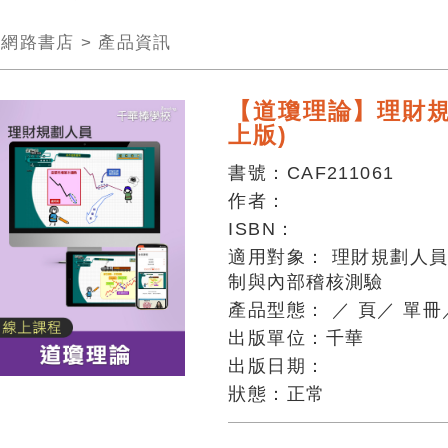
>
網路書店
>
產品資訊
【道瓊理論】理財規
上版)
書號：
CAF211061
作者：
ISBN：
適用對象：
理財規劃人
制與內部稽核測驗
產品型態：
／
頁
／
單冊
出版單位：
千華
出版日期：
狀態：
正常