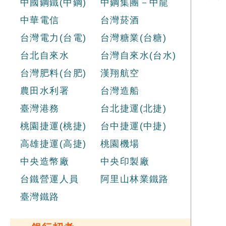
員
中國鋼鐵(中鋼)
中鋼集團－中龍
力
中華電信
台灣菸酒
次
精
台灣電力(台電)
台灣糖業(台糖)
試
析
台北自來水
台灣自來水(台水)
規
台灣肥料(台肥)
漢翔航空
員
農田水利署
台灣造船
臺灣港務
台北捷運(北捷)
桃園捷運(桃捷)
台中捷運(中捷)
高雄捷運(高捷)
桃園機場
中央造幣廠
中央印製廠
台鐵營運人員
阿里山林業鐵路
臺灣鐵路