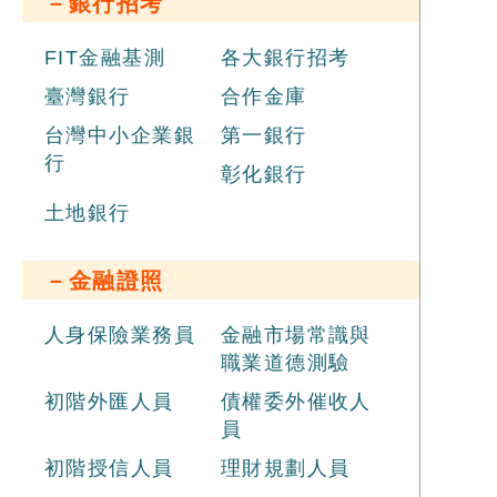
－銀行招考
FIT金融基測
各大銀行招考
臺灣銀行
合作金庫
台灣中小企業銀
第一銀行
行
彰化銀行
土地銀行
－金融證照
人身保險業務員
金融市場常識與
職業道德測驗
初階外匯人員
債權委外催收人
員
初階授信人員
理財規劃人員