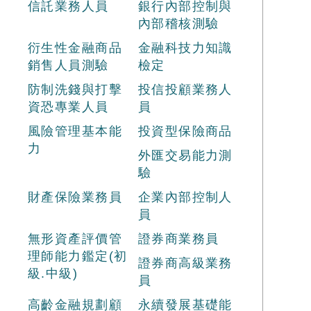
信託業務人員
銀行內部控制與
內部稽核測驗
衍生性金融商品
金融科技力知識
銷售人員測驗
檢定
防制洗錢與打擊
投信投顧業務人
資恐專業人員
員
風險管理基本能
投資型保險商品
力
外匯交易能力測
驗
財產保險業務員
企業內部控制人
員
無形資產評價管
證券商業務員
理師能力鑑定(初
證券商高級業務
級.中級)
員
高齡金融規劃顧
永續發展基礎能