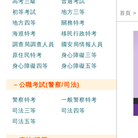
高考三級
普通考試
初等考試
地方三等
首頁
地方四等
關務特考
海巡特考
移民行政特考
調查局調查人員
國安局情報人員
原住民特考
身心障礙三等
身心障礙四等
身心障礙五等
－公職考試(警察/司法)
警察特考
一般警察特考
司法三等
司法四等
司法五等