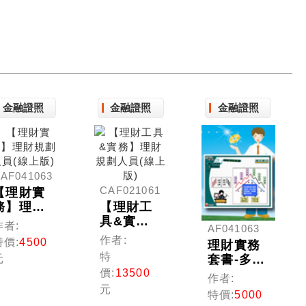
金融證照
金融證照
金融證照
AF041063
CAF021061
【理財實
務】理財
【理財工
規劃人員
具&實
作者:
AF041063
(線上版)
務】理財
作者:
特價:
4500
理財實務
規劃人員
特
套書-多媒
元
(線上版)
體課程(理
價:
13500
作者:
財規劃人
元
特價:
5000
員)