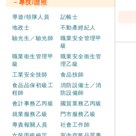
－專技/證照
導遊/領隊人員
記帳士
地政士
不動產經紀人
驗光生／驗光師
職業安全管理甲
級
職業衛生管理甲
職業安全衛生管
級
理乙級
工業安全技師
食品技師
食品品保初級工
消防設備士／消
程師
防設備師
會計事務乙丙級
國貿業務乙丙級
就業服務乙級
門市服務乙級
專責報關人員
社會工作師
女裝丙級檢定
室內空氣品質專