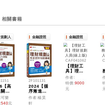
相關書籍
財規劃人
金融證照
金融證照
員
CAF041062
C
【理財工
具】理財
規劃人員
作者:
81151
2F101131
(線上版)
特價:
9000
26【高
2024【循
元
過關看
序漸進的
!】理
10日規
:可樂
作者:楊昊
規劃人
劃】理財
:
540
元
軒