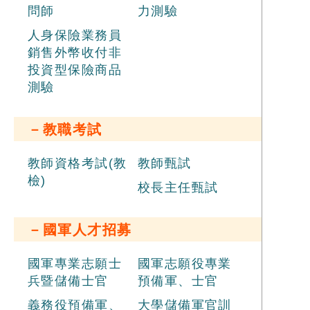
問師
力測驗
人身保險業務員
銷售外幣收付非
投資型保險商品
測驗
－教職考試
教師資格考試(教
教師甄試
檢)
校長主任甄試
－國軍人才招募
國軍專業志願士
國軍志願役專業
兵暨儲備士官
預備軍、士官
義務役預備軍、
大學儲備軍官訓