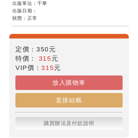
出版單位：
千華
出版日期：
狀態：
正常
定價：
350
元
特價：
315
元
VIP價：
315
元
放入購物車
直接結帳
購買辦法及付款說明