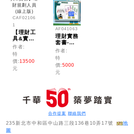
CAF02106
1
AF041063
【理財工
理財實務
具&實
套書-多
務】理財
作者:
媒體課程
作者:
規劃人員
特
(理財規
(線上版)
特
劃人員)
價:
13500
價:
5000
元
元
合作提案
聯絡我們
235新北市中和區中山路三段136巷10弄17號
地
圖