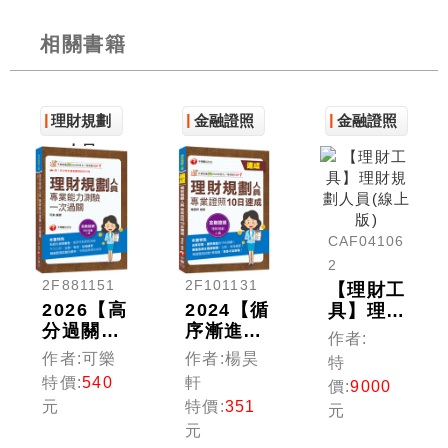
相關書籍
理財規劃
金融證照
金融證照
人員
CAF04106
2
2F881151
2F101131
【理財工
2026【高
2024【循
具】理財
分過關看
序漸進的
規劃人員
作者:
這本!】
10日規
(線上版)
作者:可樂
作者:楊昊
特
理財規劃
劃】理財
特價:
540
軒
價:
9000
人員專業
規劃人員
元
特價:
351
元
能力測驗
專業證照
元
一次過
10日速