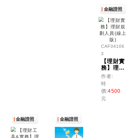
關：精選
成 (理財
歷屆試題
規劃人
金融證照
及解析
員)
（理財規
劃人員）
CAF04106
3
【理財實
務】理財
規劃人員
作者:
(線上版)
特
價:
4500
元
金融證照
金融證照