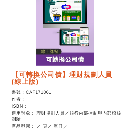
【可轉換公司債】理財規劃人員
(線上版)
書號：
CAF171061
作者：
ISBN：
適用對象：
理財規劃人員／銀行內部控制與內部稽核
測驗
產品型態：
／
頁
／
單冊
／