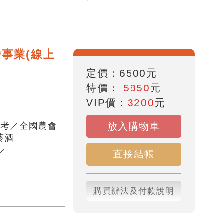
事業(線上
定價：
6500
元
特價：
5850
元
VIP價：
3200
元
招考／全國農會
放入購物車
菸酒
／
直接結帳
購買辦法及付款說明