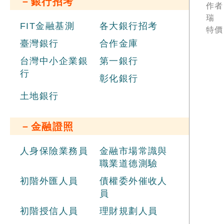
－銀行招考
說
作者
機械
瑞
機械
FIT金融基測
各大銀行招考
特價
攻
臺灣銀行
合作金庫
三
［
台灣中小企業銀
第一銀行
／
行
中
彰化銀行
捷
土地銀行
考
特
－金融證照
人身保險業務員
金融市場常識與
職業道德測驗
初階外匯人員
債權委外催收人
員
初階授信人員
理財規劃人員