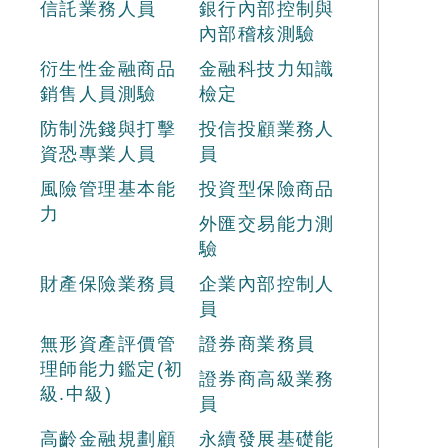
信託業務人員
銀行內部控制與
內部稽核測驗
衍生性金融商品
金融科技力知識
銷售人員測驗
檢定
防制洗錢與打擊
投信投顧業務人
資恐專業人員
員
風險管理基本能
投資型保險商品
力
外匯交易能力測
驗
財產保險業務員
企業內部控制人
員
無形資產評價管
證券商業務員
理師能力鑑定(初
證券商高級業務
級.中級)
員
高齡金融規劃顧
永續發展基礎能