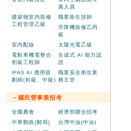
責人員
建築物室內裝修
職業衛生技師
工程管理乙級
升降機裝修乙丙
級
室內配線
太陽光電乙級
電動車機電整合
生成式 AI 能力認
初級工程師
證
iPAS AI 應用規
職業安全衛生業
劃師(初級、中級)
務主管
－國民營事業招考
全國農會
經濟部聯合招考
中華郵政(郵局)
台灣中油(中油)