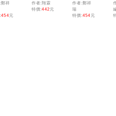
】電工
民營試
題，輔以
:鄭祥
作者:翔霖
作者:鄭祥
(電機
題】自動
圖示，不
特價:
442
元
瑞
)致勝
控制重點
用死記】
:
454
元
特價:
454
元
略（十
統整+高分
主題式電
版）
題庫（七
工機械(電
經濟部
版）（國
機機械)高
台電／
民營事業
分題庫〔9
油／北
／郵政／
版〕（國
／高普
台酒／桃
民營事業
／各類
機／經濟
／台電／
考］
部／關
台灣菸酒
務）
／中油／
台鐵）