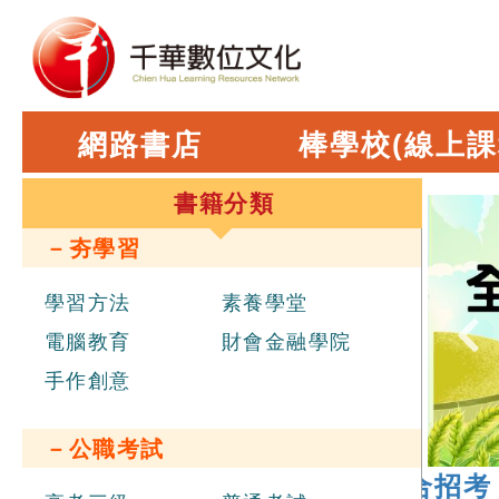
網路書店
棒學校(線上課
書籍分類
－夯學習
學習方法
素養學堂
電腦教育
財會金融學院
手作創意
－公職考試
6 年
經濟部新進職員辦理聯合招考
，報名