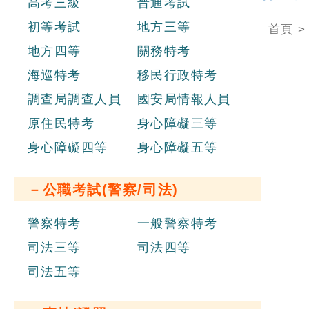
高考三級
普通考試
初等考試
地方三等
首頁
地方四等
關務特考
海巡特考
移民行政特考
調查局調查人員
國安局情報人員
原住民特考
身心障礙三等
身心障礙四等
身心障礙五等
－公職考試(警察/司法)
警察特考
一般警察特考
司法三等
司法四等
司法五等