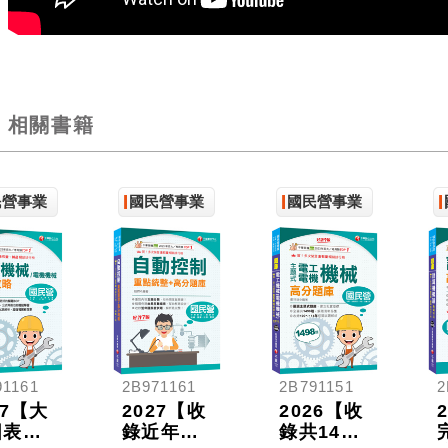
相關書籍
民營事業
國民營事業
國民營事業
91161
2B971161
2B791151
2
27【大
2027【收
2026【收
圖表解
錄近年國
錄共1498