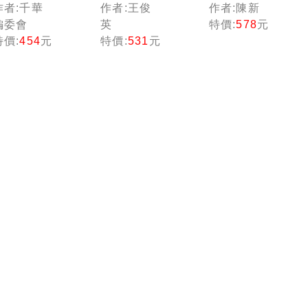
庫】計算
略政府採
略】基本
作者:千華
作者:王俊
作者:陳新
機概論高
購法】政
電學致勝
編委會
英
特價:
578
元
分題庫
府採購法
攻略〔六
特價:
454
元
特價:
531
元
［十六
10日速成
版〕（國
版］（國
（六版）
民營/台
民營事業
（經濟部
電/台水/
／經濟部
／台電／
捷運/桃
／台電／
捷運／台
機/郵政/
中油／中
酒／鐵路
關務/鐵
鋼／捷
特考）
路）
運）