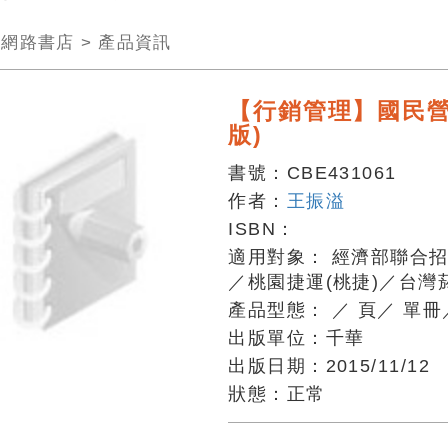
>
網路書店
>
產品資訊
【行銷管理】國民營
版)
書號：
CBE431061
作者：
王振溢
ISBN：
適用對象：
經濟部聯合
／桃園捷運(桃捷)／台灣
產品型態：
／
頁
／
單冊
出版單位：
千華
出版日期：
2015/11/12
狀態：
正常