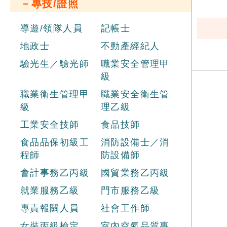
－專技/證照
導遊/領隊人員
記帳士
地政士
不動產經紀人
驗光生／驗光師
職業安全管理甲
級
職業衛生管理甲
職業安全衛生管
級
理乙級
工業安全技師
食品技師
食品品保初級工
消防設備士／消
程師
防設備師
會計事務乙丙級
國貿業務乙丙級
就業服務乙級
門市服務乙級
專責報關人員
社會工作師
女裝丙級檢定
室內空氣品質專