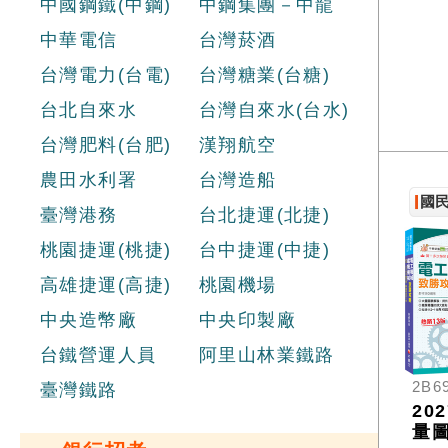
中國鋼鐵(中鋼)
中鋼集團－中龍
中華電信
台灣菸酒
台灣電力(台電)
台灣糖業(台糖)
台北自來水
台灣自來水(台水)
台灣肥料(台肥)
漢翔航空
農田水利署
台灣造船
國
臺灣港務
台北捷運(北捷)
桃園捷運(桃捷)
台中捷運(中捷)
高雄捷運(高捷)
桃園機場
中央造幣廠
中央印製廠
台鐵營運人員
阿里山林業鐵路
2B6
臺灣鐵路
20
量