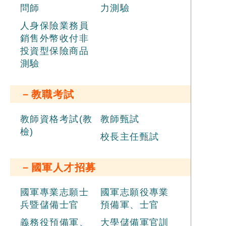
問師
力測驗
人身保險業務員
銷售外幣收付非
投資型保險商品
測驗
－教職考試
教師資格考試(教
教師甄試
檢)
校長主任甄試
－國軍人才招募
國軍專業志願士
國軍志願役專業
兵暨儲備士官
預備軍、士官
義務役預備軍、
大學儲備軍官訓