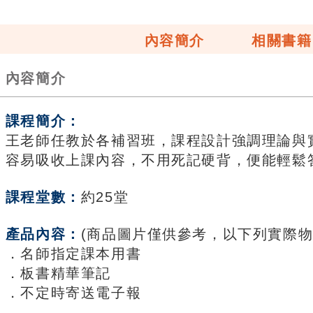
內容簡介
相關書籍
內容簡介
課程簡介：
王老師任教於各補習班，課程設計強調理論與
容易吸收上課內容，不用死記硬背，便能輕鬆
課程堂數：
約25堂
產品內容：
(商品圖片僅供參考，以下列實際物
．名師指定課本用書
．板書精華筆記
．不定時寄送電子報