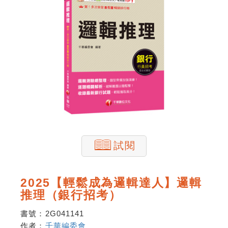
試閱
2025【輕鬆成為邏輯達人】邏輯
推理（銀行招考）
書號：
2G041141
作者：
千華編委會