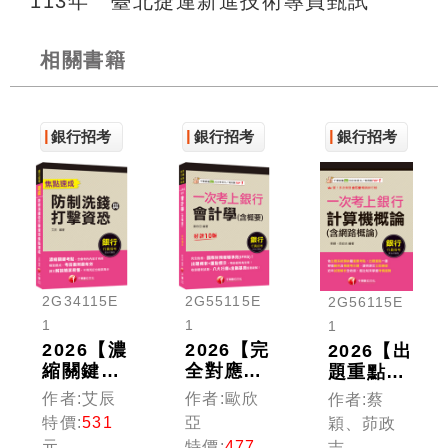
113年 臺北捷運新進技術專員甄試
相關書籍
銀行招考
銀行招考
銀行招考
2G34115E
2G55115E
2G56115E
1
1
1
2026【濃
2026【完
2026【出
縮關鍵考
全對應
題重點一
點】防制
IFRS】
書搞定】
作者:艾辰
作者:歐欣
作者:蔡
洗錢與打
一次考上
一次考上
特價:
531
亞
穎、茆政
擊資恐焦
銀行 會
銀行 計
元
特價:
477
吉