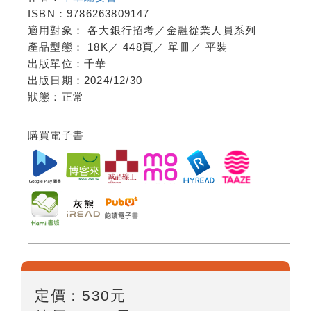
ISBN：
9786263809147
適用對象：
各大銀行招考／金融從業人員系列
產品型態：
18K
／
448頁
／
單冊
／
平裝
出版單位：
千華
出版日期：
2024/12/30
狀態：
正常
購買電子書
定價：
530
元