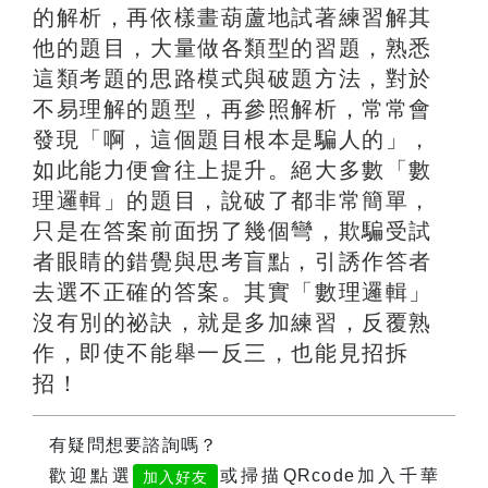
的解析，再依樣畫葫蘆地試著練習解其
他的題目，大量做各類型的習題，熟悉
這類考題的思路模式與破題方法，對於
不易理解的題型，再參照解析，常常會
發現「啊，這個題目根本是騙人的」，
如此能力便會往上提升。絕大多數「數
理邏輯」的題目，說破了都非常簡單，
只是在答案前面拐了幾個彎，欺騙受試
者眼睛的錯覺與思考盲點，引誘作答者
去選不正確的答案。其實「數理邏輯」
沒有別的祕訣，就是多加練習，反覆熟
作，即使不能舉一反三，也能見招拆
招！
有疑問想要諮詢嗎？
歡迎點選
或掃描QRcode加入千華
加入好友