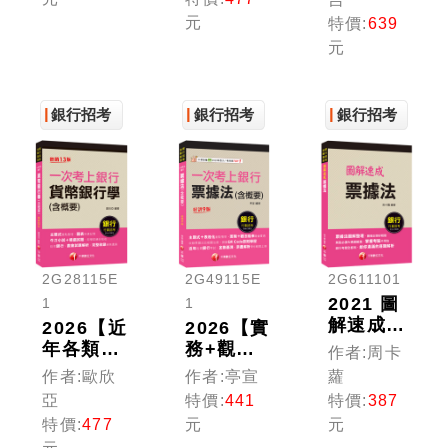
點速成
計學(含
算機概論
元
特價:
639
（銀行招
概要)：
(含網路
元
考）
八大行庫
概論)
&金融基
（銀行招
測逐題破
考）
解！！
銀行招考
銀行招考
銀行招考
（銀行招
考/金融
基測）
2G28115E
2G49115E
2G611101
2021 圖
1
1
解速成票
2026【近
2026【實
據法：圖
年各類銀
務+觀念
作者:周卡
像記憶好
行、農會
延伸融會
作者:歐欣
作者:亭宣
蘿
輕鬆（銀
試題解
貫通】一
亞
特價:
441
特價:
387
行招考、
析】一次
次考上銀
特價:
477
元
元
金融基
考上銀行
行 票據