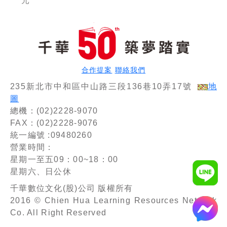
元
測）
貨幣銀行
法(含概
學(含概
要)〔九
要)〔十
版〕（金
三版〕
融基測／
（銀行行
銀行行員
員招考）
招考）
合作提案
聯絡我們
235新北市中和區中山路三段136巷10弄17號
地
圖
總機：(02)2228-9070
FAX：(02)2228-9076
統一編號 :09480260
營業時間：
星期一至五09：00~18：00
星期六、日公休
千華數位文化(股)公司 版權所有
2016 © Chien Hua Learning Resources Network
Co. All Right Reserved