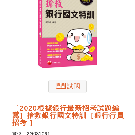
試閱
［2020根據銀行最新招考試題編
寫］搶救銀行國文特訓［銀行行員
招考 ］
書號：
2G031091