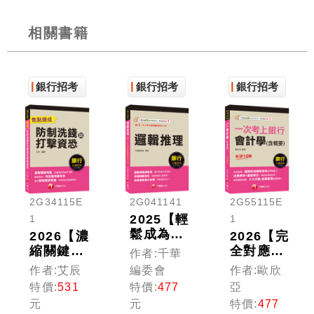
相關書籍
銀行招考
銀行招考
銀行招考
2G34115E
2G041141
2G55115E
2025【輕
1
1
鬆成為邏
2026【濃
2026【完
輯達人】
縮關鍵考
全對應
作者:千華
邏輯推理
點】防制
IFRS】
作者:艾辰
編委會
作者:歐欣
（銀行招
洗錢與打
一次考上
特價:
531
特價:
477
亞
考）
擊資恐焦
銀行 會
元
元
特價:
477
點速成
計學(含