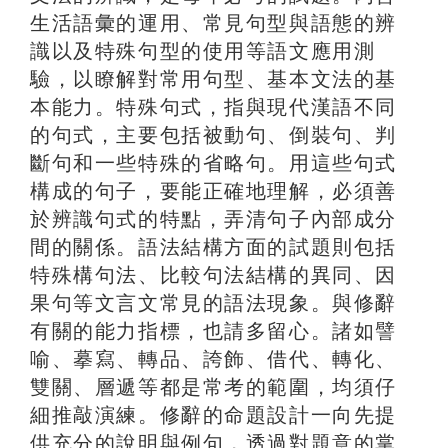
生活語彙的運用、常見句型與語態的辨
識以及特殊句型的使用等語文應用測
驗，以瞭解對常用句型、基本文法的基
本能力。特殊句式，指與現代漢語不同
的句式，主要包括被動句、倒裝句、判
斷句和一些特殊的省略句。用這些句式
構成的句子，要能正確地理解，必須善
於辨識句式的特點，弄清句子內部成分
間的關係。語法結構方面的試題則包括
特殊構句法、比較句法結構的異同、因
果句等文言文常見的語法現象。與修辭
有關的能力指標，也請多留心。諸如譬
喻、摹寫、轉品、誇飾、借代、轉化、
雙關、層遞等都是常考的範圍，均須仔
細推敲演練。修辭的命題設計一向先提
供充分的說明與例句，透過對題意的掌