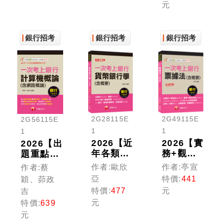
元
（銀行招
概要)：
考）
八大行庫
&金融基
銀行招考
銀行招考
測逐題破
銀行招考
解！！
（銀行招
考/金融
基測）
2G28115E
2G49115E
2G56115E
1
1
1
2026【近
2026【實
2026【出
年各類銀
務+觀念
題重點一
行、農會
延伸融會
書搞定】
作者:歐欣
作者:亭宣
作者:蔡
試題解
貫通】一
一次考上
亞
特價:
441
穎、茆政
析】一次
次考上銀
銀行 計
特價:
477
元
吉
考上銀行
行 票據
算機概論
元
特價:
639
貨幣銀行
法(含概
(含網路
元
學(含概
要)〔九
概論)