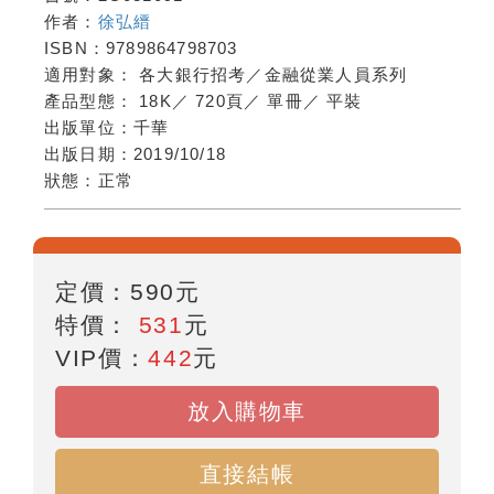
作者：
徐弘縉
ISBN：
9789864798703
適用對象：
各大銀行招考／金融從業人員系列
產品型態：
18K
／
720頁
／
單冊
／
平裝
出版單位：
千華
出版日期：
2019/10/18
狀態：
正常
定價：
590
元
特價：
531
元
VIP價：
442
元
放入購物車
直接結帳