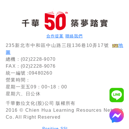
要)〔十
版〕（金
（銀行招
三版〕
融基測／
考）
（銀行行
銀行行員
員招考）
招考）
合作提案
聯絡我們
235新北市中和區中山路三段136巷10弄17號
地
圖
總機：(02)2228-9070
FAX：(02)2228-9076
統一編號 :09480260
營業時間：
星期一至五09：00~18：00
星期六、日公休
千華數位文化(股)公司 版權所有
2016 © Chien Hua Learning Resources Network
Co. All Right Reserved
Positive SSL