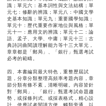
識；單元六：基本詞性與文法結構；單
元七：修辭的辨識；單元八：中國文學
史基本知識；單元九：重要國學知識；
單元十：歷代重要作家地位與風格；單
元十一：應用文的辨識；單元十二：論
語、孟子、大學、中庸；單元十三：古
典詩詞曲閱讀理解能力等十三大單元，
章章都是「郵局」、「銀行」甄選考試
必考的範疇。
四、本書編寫最大特色，重整歷屆試
題，分章分類整理高頻率考題內容，章
節分類有條不紊，清晰明確。內容皆針
對「郵局」、「銀行」甄選考試命題趨
勢，或採條列式、或採表格式，精心設
計，使應試者閱讀方便，觸類旁通，以