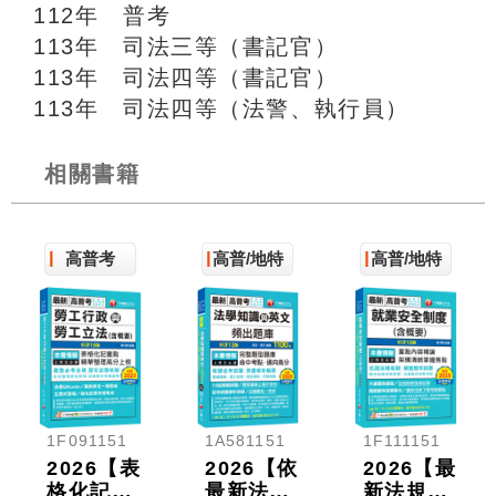
112年 普考
113年 司法三等（書記官）
113年 司法四等（書記官）
113年 司法四等（法警、執行員）
相關書籍
高普考
高普/地特
高普/地特
1F091151
1A581151
1F111151
2026【表
2026【依
2026【最
格化記重
最新法規
新法規重