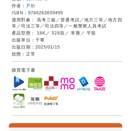
作者：
尹析
ISBN：
9786263809499
適用對象：
高考三級／普通考試／地方三等／地方四
等／司法三等／司法四等／一般警察人員考試
產品型態：
18K
／
528頁
／
單冊
／
平裝
出版單位：
千華
出版日期：
2025/01/15
狀態：
正常
購買電子書