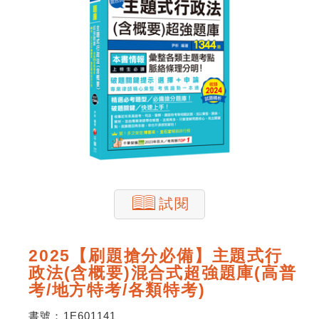
試閱
2025【刷題搶分必備】主題式行
政法(含概要)混合式超強題庫(高普
考/地方特考/各類特考)
書號：
1E601141