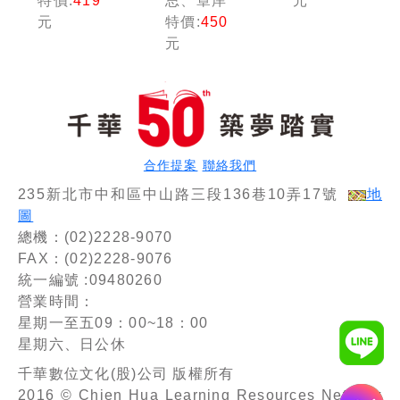
特價:
419
思、章庠
元
〔十二
〔十一
+憲法訴
元
特價:
450
版〕（高
版〕（高
訟裁判
元
普考／地
普考／地
(含精選
方特考／
方特考／
題庫)
各類特
各類特
（十版）
考）
考）
（高普考
／地方特
考／各類
特考）
合作提案
聯絡我們
235新北市中和區中山路三段136巷10弄17號
地
圖
總機：(02)2228-9070
FAX：(02)2228-9076
統一編號 :09480260
營業時間：
星期一至五09：00~18：00
星期六、日公休
千華數位文化(股)公司 版權所有
2016 © Chien Hua Learning Resources Network