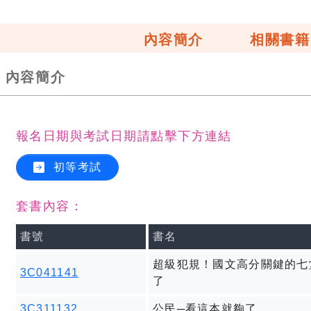
內容簡介
相關書籍
內容簡介
報名日期與考試日期請點擊下方連結
初等考試
套書內容：
書號
書名
超級犯規！國文高分關鍵的七
3C041141
了
3C311132
公民─看這本就夠了