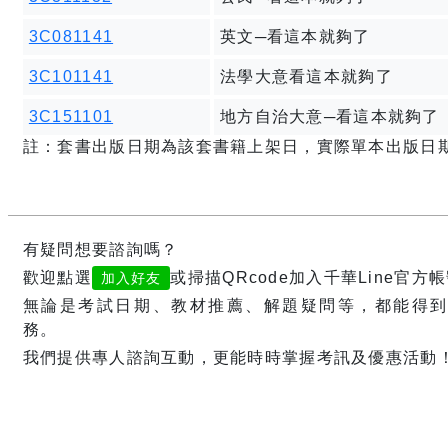
3C081141
英文─看這本就夠了
3C101141
法學大意看這本就夠了
3C151101
地方自治大意─看這本就夠了
註：套書出版日期為該套書籍上架日，實際單本出版日
有疑問想要諮詢嗎？
歡迎點選
或掃描QRcode加入千華Line官方
加入好友
無論是考試日期、教材推薦、解題疑問等，都能得到
務。
我們提供專人諮詢互動，更能時時掌握考訊及優惠活動