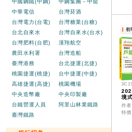
中國鋼鐵(中鋼)
中鋼集團－中龍
中華電信
台灣菸酒
台灣電力(台電)
台灣糖業(台糖)
初
台北自來水
台灣自來水(台水)
台灣肥料(台肥)
漢翔航空
農田水利署
台灣造船
臺灣港務
台北捷運(北捷)
桃園捷運(桃捷)
台中捷運(中捷)
高雄捷運(高捷)
桃園機場
3C1
20
中央造幣廠
中央印製廠
境
分
台鐵營運人員
阿里山林業鐵路
作者
規
特價
臺灣鐵路
式
規大
看