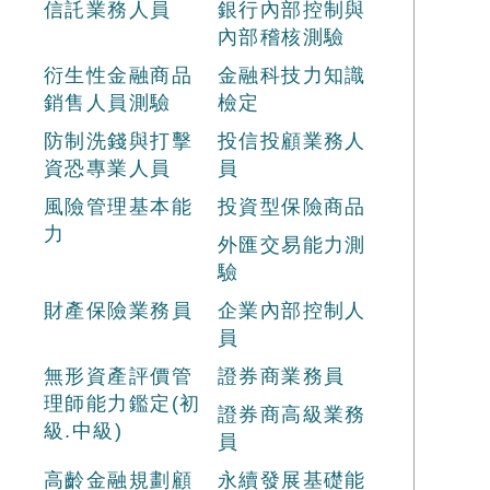
信託業務人員
銀行內部控制與
內部稽核測驗
衍生性金融商品
金融科技力知識
銷售人員測驗
檢定
防制洗錢與打擊
投信投顧業務人
資恐專業人員
員
風險管理基本能
投資型保險商品
力
外匯交易能力測
驗
財產保險業務員
企業內部控制人
員
無形資產評價管
證券商業務員
理師能力鑑定(初
證券商高級業務
級.中級)
員
高齡金融規劃顧
永續發展基礎能