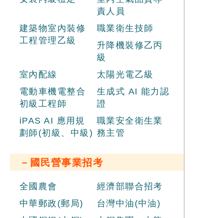
責人員
建築物室內裝修
職業衛生技師
工程管理乙級
升降機裝修乙丙
級
室內配線
太陽光電乙級
電動車機電整合
生成式 AI 能力認
初級工程師
證
iPAS AI 應用規
職業安全衛生業
劃師(初級、中級)
務主管
－國民營事業招考
全國農會
經濟部聯合招考
中華郵政(郵局)
台灣中油(中油)