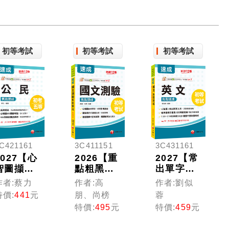
初等考試
初等考試
初等考試
C421161
3C411151
3C431161
2027【心
2026【重
2027【常
智圖擷取
點粗黑標
出單字文
關鍵考
示+表格比
法剖析】
作者:蔡力
作者:高
作者:劉似
點】公民
較】國文-
英文焦點
特價:
441
元
朋、尚榜
蓉
焦點速成
測驗焦點
速成［十
特價:
495
元
特價:
459
元
（13版）
速成[十二
二版］
（初考／
版]（初等
（初等考