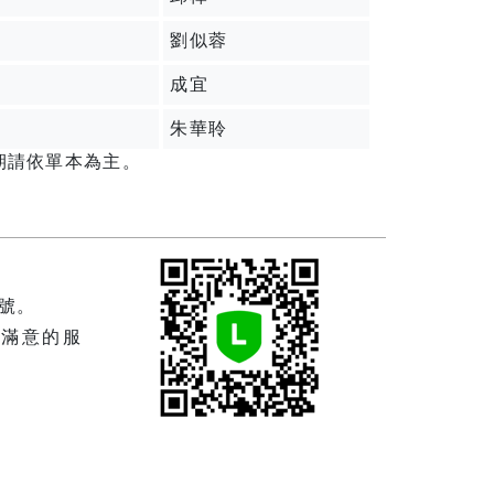
劉似蓉
成宜
朱華聆
期請依單本為主。
帳號。
滿意的服
！