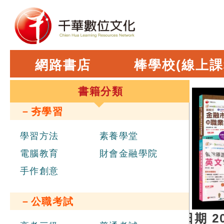
網路書店
棒學校(線上課
書籍分類
－夯學習
學習方法
素養學堂
電腦教育
財會金融學院
手作創意
－公職考試
進職員辦理聯合招考
，報名日期 2026.