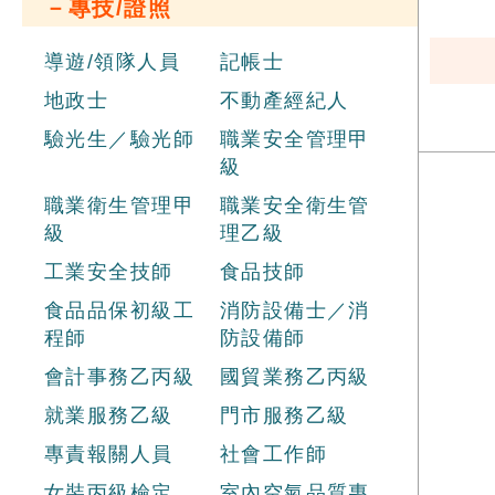
－專技/證照
導遊/領隊人員
記帳士
地政士
不動產經紀人
驗光生／驗光師
職業安全管理甲
級
職業衛生管理甲
職業安全衛生管
級
理乙級
工業安全技師
食品技師
食品品保初級工
消防設備士／消
程師
防設備師
會計事務乙丙級
國貿業務乙丙級
就業服務乙級
門市服務乙級
專責報關人員
社會工作師
女裝丙級檢定
室內空氣品質專