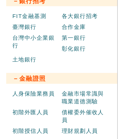
－銀行招考
夠
版
等
FIT金融基測
各大銀行招考
身
臺灣銀行
合作金庫
／
等
台灣中小企業銀
第一銀行
行
彰化銀行
土地銀行
－金融證照
人身保險業務員
金融市場常識與
職業道德測驗
初階外匯人員
債權委外催收人
員
初階授信人員
理財規劃人員