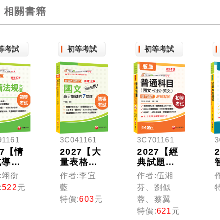
相關書籍
等考試
初等考試
初等考試
91161
3C041161
3C701161
3
27【情
2027【大
2027【經
式導讀
量表格、
典試題逐
析法
圖表化】
題解說】
:翊銜
作者:李宜
作者:伍湘
】情境
超級犯
普通科目
:
522
元
藍
芬、劉似
戶籍法
規！國文
(國文、公
特價:
603
元
蓉、蔡翼
意---
高分關鍵
民、英文)
特價:
621
元
這本就
的七堂課
歷年試題