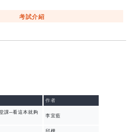
考試介紹
作者
堂課─看這本就夠
李宜藍
邱樺