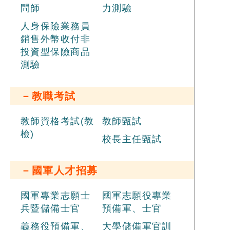
問師
力測驗
人身保險業務員
銷售外幣收付非
投資型保險商品
測驗
－教職考試
教師資格考試(教
教師甄試
檢)
校長主任甄試
－國軍人才招募
國軍專業志願士
國軍志願役專業
兵暨儲備士官
預備軍、士官
義務役預備軍、
大學儲備軍官訓