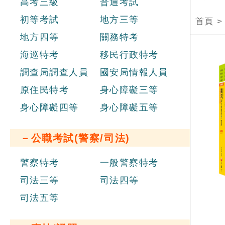
高考三級
普通考試
初等考試
地方三等
首頁
地方四等
關務特考
海巡特考
移民行政特考
調查局調查人員
國安局情報人員
原住民特考
身心障礙三等
身心障礙四等
身心障礙五等
－公職考試(警察/司法)
警察特考
一般警察特考
司法三等
司法四等
司法五等