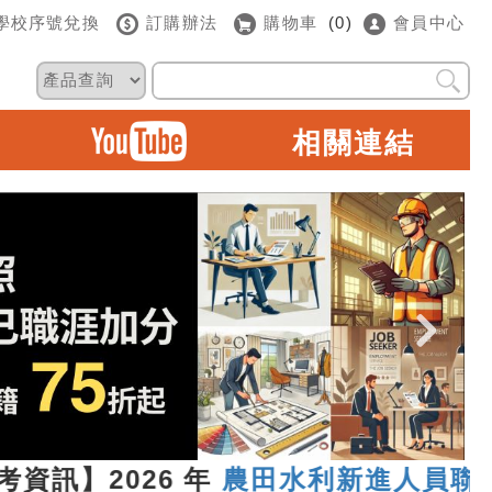
學校序號兌換
訂購辦法
購物車
(0)
會員中心
相關連結
訊】2026 年
農田水利新進人員聯合統