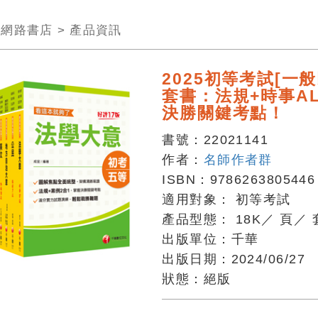
>
網路書店
>
產品資訊
2025初等考試[一
套書：法規+時事AL
決勝關鍵考點！
書號：
22021141
作者：
名師作者群
ISBN：
9786263805446
適用對象：
初等考試
產品型態：
18K
／
頁
／
出版單位：
千華
出版日期：
2024/06/27
狀態：
絕版