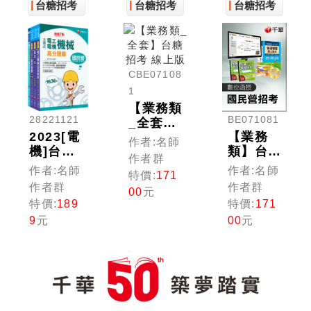
台糖招考
台糖招考
台糖招考
CBE07108
1
【業務類
BE071081
28221121
_全套】
【業務
2023[電
台糖招考
作者:名師
類】台糖
機]台灣
線上版
作者群
新進工員
糖業(股)
作者:名師
作者:名師
特價:
171
全套 (光
公司新進
作者群
作者群
00
元
碟版函
工員甄選
特價:
171
特價:
189
授)
題庫版套
00
元
9
元
書：關鍵
考題一網
打盡，經
名師詳
解，必能
掌握命題