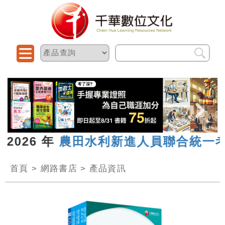
2026 年
農田水利新進人員聯合統一考
首頁
>
網路書店
>
產品資訊