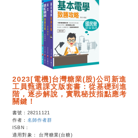
2023[電機]台灣糖業(股)公司新進
工員甄選課文版套書：從基礎到進
階，逐步解說，實戰秘技指點應考
關鍵！
書號：
28211121
作者：
名師作者群
ISBN：
適用對象：
台灣糖業(台糖)