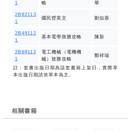
1
略
華
2B82113
國民營英文
劉似蓉
1
2B49112
基本電學致勝攻略
陳新
1
2B69112
電工機械（電機機
鄭祥瑞
1
械）致勝攻略
註：套書出版日期為該套書籍上架日，實際單
本出版日期請依單本為主。
相關書籍