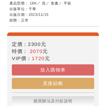
產品型態：
18K
／
頁
／
套書
／
平裝
出版單位：
千華
出版日期：
2023/11/15
狀態：
正常
定價：
2300
元
特價：
2070
元
VIP價：
1720
元
放入購物車
直接結帳
購買辦法及付款說明