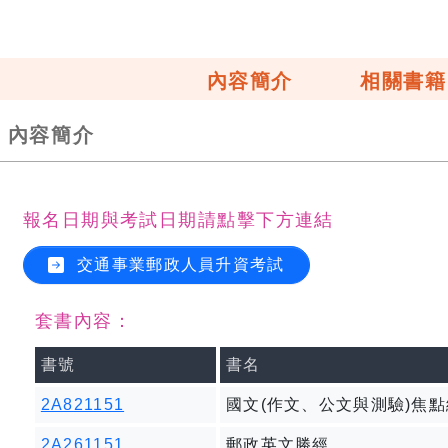
內容簡介
相關書籍
內容簡介
報名日期與考試日期請點擊下方連結
交通事業郵政人員升資考試
套書內容：
書號
書名
2A821151
國文(作文、公文與測驗)焦
2A261151
郵政英文勝經