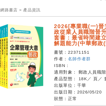
>
網路書店
>
產品資訊
2026[專業職(一)
政從業人員職階晉
套書：最省時間建
解題能力(中華郵政(
書號：
22371151
作者：
名師作者群
ISBN：
適用對象：
郵政人員職
產品型態：
18K
／
頁
／
出版單位：
千華
出版日期：
2026/05/20
狀態：
正常