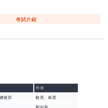
考試介紹
作者
點總複習
駱英、歐恩
劉似蓉