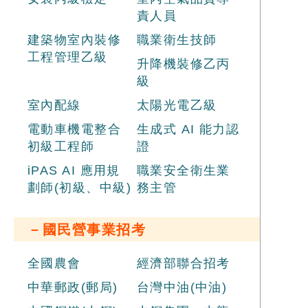
責人員
建築物室內裝修
職業衛生技師
工程管理乙級
升降機裝修乙丙
級
室內配線
太陽光電乙級
電動車機電整合
生成式 AI 能力認
初級工程師
證
iPAS AI 應用規
職業安全衛生業
劃師(初級、中級)
務主管
－國民營事業招考
全國農會
經濟部聯合招考
中華郵政(郵局)
台灣中油(中油)