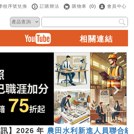
學校序號兌換
訂購辦法
購物車
(0)
會員中心
相關連結
2026 年
農田水利新進人員聯合統一考