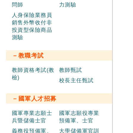
問師
力測驗
人身保險業務員
銷售外幣收付非
投資型保險商品
測驗
－教職考試
教師資格考試(教
教師甄試
檢)
校長主任甄試
－國軍人才招募
國軍專業志願士
國軍志願役專業
兵暨儲備士官
預備軍、士官
義務役預備軍、
大學儲備軍官訓