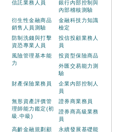
信託業務人員
銀行內部控制與
內部稽核測驗
衍生性金融商品
金融科技力知識
銷售人員測驗
檢定
防制洗錢與打擊
投信投顧業務人
資恐專業人員
員
風險管理基本能
投資型保險商品
力
外匯交易能力測
驗
財產保險業務員
企業內部控制人
員
無形資產評價管
證券商業務員
理師能力鑑定(初
證券商高級業務
級.中級)
員
高齡金融規劃顧
永續發展基礎能