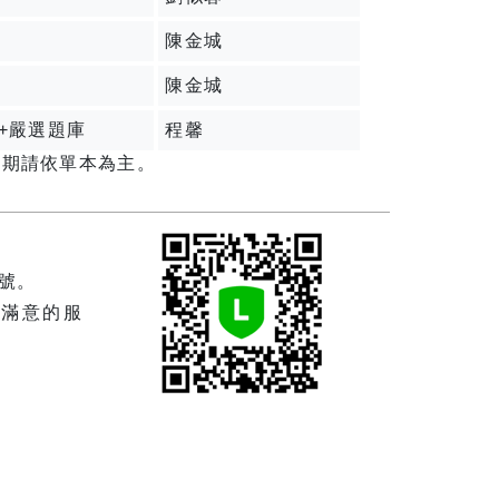
陳金城
陳金城
+嚴選題庫
程馨
日期請依單本為主。
帳號。
滿意的服
！