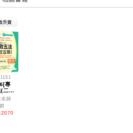
政升資
81151
26[專
(二)
升專業
:名師
一)]郵
群
郵政從
:
2070
人員職
晉升甄
套書：