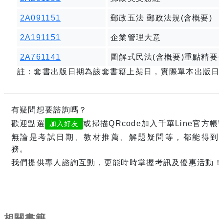
2A091151
郵政五法 郵政法規(含概要)
2A191151
企業管理大意
2A761141
圖解式民法(含概要)重點精要
註：套書出版日期為該套書籍上架日，實際單本出版
有疑問想要諮詢嗎？
歡迎點選
或掃描QRcode加入千華Line官方
加入好友
無論是考試日期、教材推薦、解題疑問等，都能得到
務。
我們提供專人諮詢互動，更能時時掌握考訊及優惠活動
相關書籍