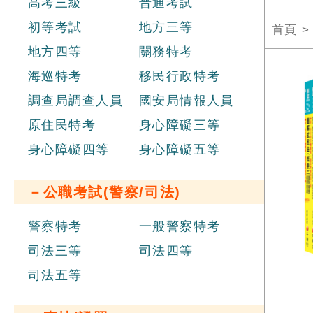
高考三級
普通考試
初等考試
地方三等
首頁
地方四等
關務特考
海巡特考
移民行政特考
調查局調查人員
國安局情報人員
原住民特考
身心障礙三等
身心障礙四等
身心障礙五等
－公職考試(警察/司法)
警察特考
一般警察特考
司法三等
司法四等
司法五等