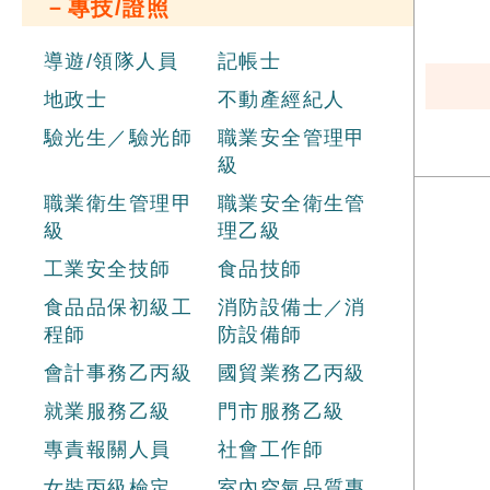
－專技/證照
導遊/領隊人員
記帳士
地政士
不動產經紀人
驗光生／驗光師
職業安全管理甲
級
職業衛生管理甲
職業安全衛生管
級
理乙級
工業安全技師
食品技師
食品品保初級工
消防設備士／消
程師
防設備師
會計事務乙丙級
國貿業務乙丙級
就業服務乙級
門市服務乙級
專責報關人員
社會工作師
女裝丙級檢定
室內空氣品質專