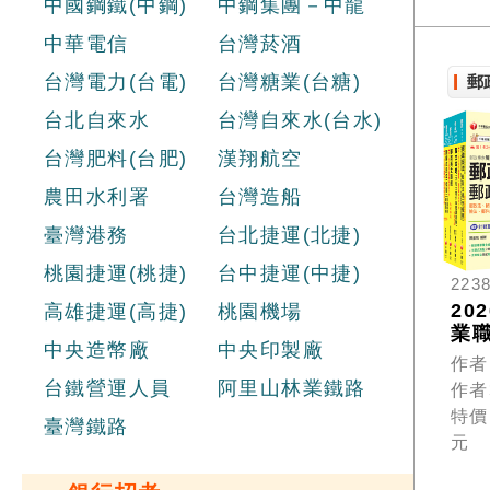
中國鋼鐵(中鋼)
中鋼集團－中龍
中華電信
台灣菸酒
台灣電力(台電)
台灣糖業(台糖)
郵
台北自來水
台灣自來水(台水)
台灣肥料(台肥)
漢翔航空
農田水利署
台灣造船
臺灣港務
台北捷運(北捷)
桃園捷運(桃捷)
台中捷運(中捷)
223
20
高雄捷運(高捷)
桃園機場
業職
中央造幣廠
中央印製廠
晉
作者
職(
台鐵營運人員
阿里山林業鐵路
作者
政
特價
業
臺灣鐵路
元
階
試