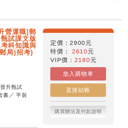
晉升營運職]郵
升甄試課文版
定價：
2900
元
立考科知識與
特價：
2610
元
郵局)招考)
VIP價：
2180
元
放入購物車
階晉升甄試
直接結帳
套書
／
平裝
購買辦法及付款說明