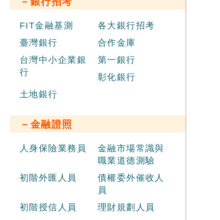
－銀行招考
全
重
最
FIT金融基測
各大銀行招考
熟
臺灣銀行
合作金庫
必
鍵！
台灣中小企業銀
第一銀行
郵政
行
局)
彰化銀行
土地銀行
－金融證照
人身保險業務員
金融市場常識與
職業道德測驗
初階外匯人員
債權委外催收人
員
初階授信人員
理財規劃人員