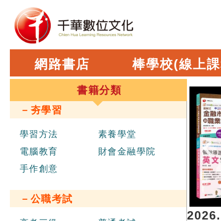
網路書店
棒學校(線上課
書籍分類
－夯學習
學習方法
素養學堂
電腦教育
財會金融學院
手作創意
－公職考試
職員辦理聯合招考
，報名日期 2026.06