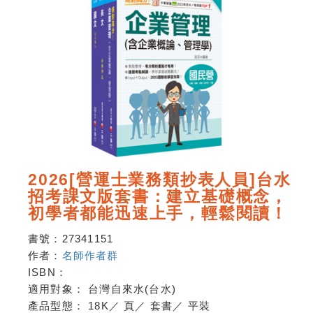
2026[營運士業務類抄表人員]台水
招考課文版套書：建立基礎概念，
初學者都能迅速上手，輕鬆閱讀！
書號：
27341151
作者：
名師作者群
ISBN：
適用對象：
台灣自來水(台水)
產品型態：
18K
／
頁
／
套書
／
平裝