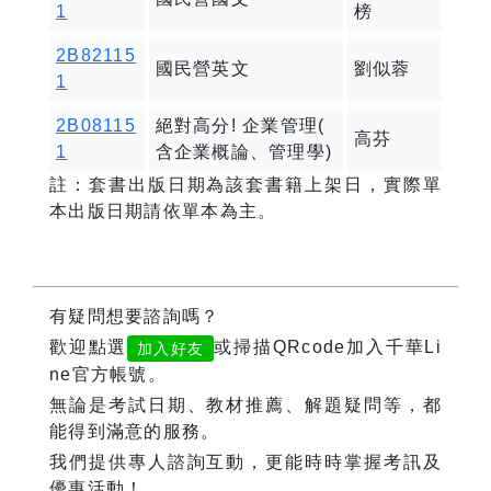
1
榜
2B82115
國民營英文
劉似蓉
1
2B08115
絕對高分! 企業管理(
高芬
1
含企業概論、管理學)
註：套書出版日期為該套書籍上架日，實際單
本出版日期請依單本為主。
有疑問想要諮詢嗎？
歡迎點選
或掃描QRcode加入千華Li
加入好友
ne官方帳號。
無論是考試日期、教材推薦、解題疑問等，都
能得到滿意的服務。
我們提供專人諮詢互動，更能時時掌握考訊及
優惠活動！