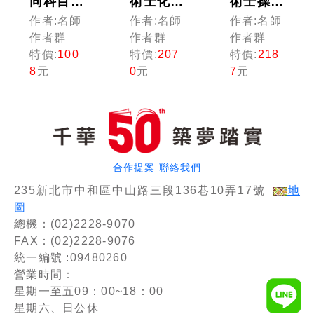
同科目]
術士化驗
術士操作
台水招考
類/操作
類-甲(機
作者:名師
作者:名師
作者:名師
題庫版套
類-乙(淨
電)]台水
作者群
作者群
作者群
書：以淺
水、管
招考課文
特價:
100
特價:
207
特價:
218
顯易懂理
線、水
版套書：
8
元
0
元
7
元
念來編
源)]台水
觀念說明
寫，輕鬆
招考課文
搭配圖
熟知解題
版套書：
解，培養
方向
以最新命
即戰力，
題綱要撰
最適合短
寫，濃縮
期衝刺！
整理重要
合作提案
聯絡我們
觀念
235新北市中和區中山路三段136巷10弄17號
地
圖
總機：(02)2228-9070
FAX：(02)2228-9076
統一編號 :09480260
營業時間：
星期一至五09：00~18：00
星期六、日公休