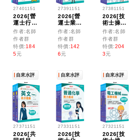
27401151
27391151
27381151
2026[營
2026[營
2026[技
運士行政
運士業務
術士操作
類]台水
類抄表人
類-甲(機
作者:名師
作者:名師
作者:名師
招考題庫
員]台水
電)]台水
作者群
作者群
作者群
版套書：
招考題庫
招考題庫
特價:
184
特價:
142
特價:
204
重要觀念
版套書：
版套書：
5
元
6
元
3
元
及必考內
獨家解題
重要觀念
容加以濃
要領與關
及必考內
縮整理
鍵的概念
容加以濃
自來水評
自來水評
縮整理
自來水評
價
價
價
27371151
27331151
27321151
2026[共
2026[技
2026[技