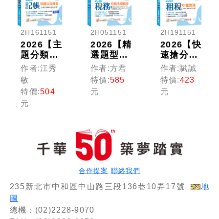
2H161151
2H051151
2H191151
2026【主
2026【精
2026【快
題分類式
選題型即
速搶分必
必考題
時演練
備】租稅
作者:江秀
作者:方君
作者:賦誠
庫】記帳
】稅務相
申報實務
敏
特價:
585
特價:
423
相關法規
關法規概
[主題式
特價:
504
元
元
概要[主
要(包括
題庫+歷
元
題式題庫
所得稅
年試
+歷年試
法、稅捐
題]：超
題]〔第
稽徵法、
夯經典題
10版〕
加值型及
型歸納
（記帳
非加值
[九版]
士）
型) [二
（記帳
十四版]
士）
合作提案
聯絡我們
[記帳士]
235新北市中和區中山路三段136巷10弄17號
地
圖
總機：(02)2228-9070