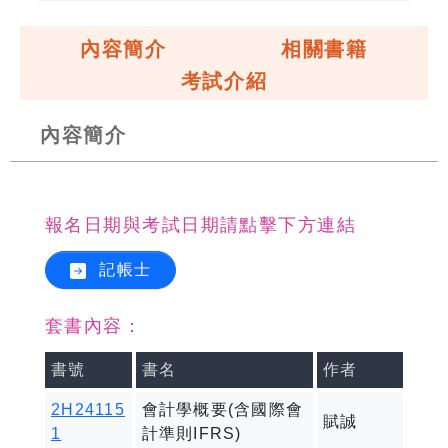
內容簡介
相關書籍
考試介紹
內容簡介
報名日期與考試日期請點擊下方連結
記帳士
套書內容：
書號
書名
作者
2H24115
會計學概要(含國際會
賦誠
1
計準則IFRS)