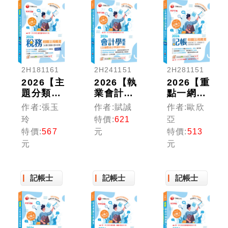
2H181161
2H241151
2H281151
2026【主
2026【執
2026【重
題分類式
業會計師
點一網打
必考題
年年再
盡】記帳
作者:張玉
作者:賦誠
作者:歐欣
庫】稅務
版】會計
相關法規
玲
特價:
621
亞
相關法規
學概要
概要(包
特價:
567
元
特價:
513
概要[主
(含國際
含記帳士
元
元
題式題庫
會計準則
法、商業
+歷年試
IFRS)：
會計法及
題]［第
［十版］
商業會計
十版］
記帳士
（記帳
記帳士
處理準
記帳士
（記帳
士）
則)〔九
士）
版〕（記
帳士）