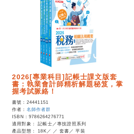
2026[專業科目]記帳士課文版套
書：執業會計師精析解題秘笈，掌
握考試脈絡！
書號：
24441151
作者：
名師作者群
ISBN：
9786264276771
適用對象：
記帳士／專技證照系列
產品型態：
18K
／
／
套書
／
平裝