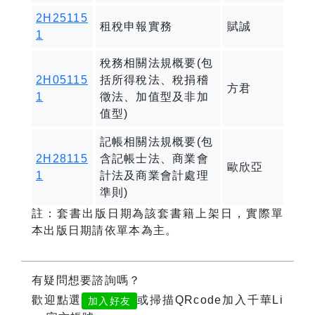
2H25115
租稅申報實務
賦誠
1
稅務相關法規概要(包
2H05115
括所得稅法、稅捐稽
方君
1
徵法、加值型及非加
值型)
記帳相關法規概要(包
2H28115
含記帳士法、商業會
歐欣亞
1
計法及商業會計處理
準則)
註：套書出版日期為該套書籍上架日，實際單
本出版日期請依單本為主。
有疑問想要諮詢嗎？
歡迎點選
或掃描QRcode加入千華Li
加入好友