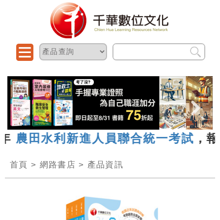
年
農田水利新進人員聯合統一考試
，報名
首頁
>
網路書店
>
產品資訊