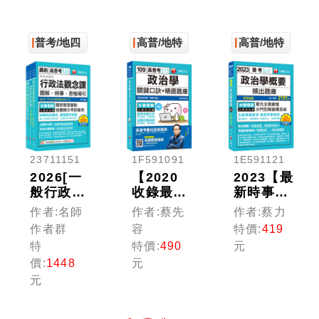
念，加強
題型，迅
解說，實
理解與記
速掌握命
戰秘技指
憶
題核心
點應考關
普考/地四
高普/地特
高普/地特
鍵！
23711151
1F591091
1E591121
2026[一
【2020
2023【最
般行政]
收錄最新
新時事題
普通考試
試題及詳
型】政治
作者:名師
作者:蔡先
作者:蔡力
／地方四
解】政治
學概要頻
作者群
容
特價:
419
等課文版
學(含概
出題庫
特
特價:
490
元
套書：為
要)關鍵
［6版］
價:
1448
元
初次考試
口訣+精
（普考／
元
者所準
選題庫
地方特考
備，提示
［高普考
／各類特
準備要領
／地方特
考）