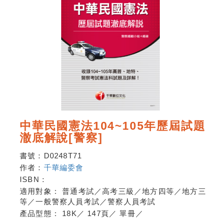
中華民國憲法104~105年歷屆試題
澈底解說[警察]
書號：
D0248T71
作者：
千華編委會
ISBN：
適用對象：
普通考試／高考三級／地方四等／地方三
等／一般警察人員考試／警察人員考試
產品型態：
18K
／
147頁
／
單冊
／