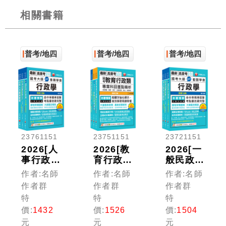
相關書籍
普考/地四
普考/地四
普考/地四
23761151
23751151
23721151
2026[人
2026[教
2026[一
事行政]
育行政]
般民政]
普通考
普通考
普通考試
作者:名師
作者:名師
作者:名師
試/地方
試/地方
／地方四
作者群
作者群
作者群
四等課文
四等課文
等課文版
特
特
特
版套書：
版套書：
套書：從
價:
1432
價:
1526
價:
1504
建立完整
內含因應
基礎到進
元
元
元
體系概
各類考試
階，逐步