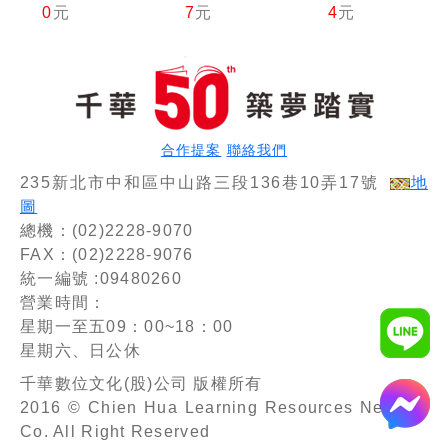
0
元
7
元
4
元
源)]台水
觀念說明
念來編
招考課文
搭配圖
寫，輕鬆
版套書：
解，培養
熟知解題
以最新命
即戰力，
方向
題綱要撰
最適合短
寫，濃縮
期衝刺！
整理重要
合作提案
聯絡我們
觀念
235新北市中和區中山路三段136巷10弄17號
地
圖
總機：(02)2228-9070
FAX：(02)2228-9076
統一編號 :09480260
營業時間：
星期一至五09：00~18：00
星期六、日公休
千華數位文化(股)公司 版權所有
2016 © Chien Hua Learning Resources Network
Co. All Right Reserved