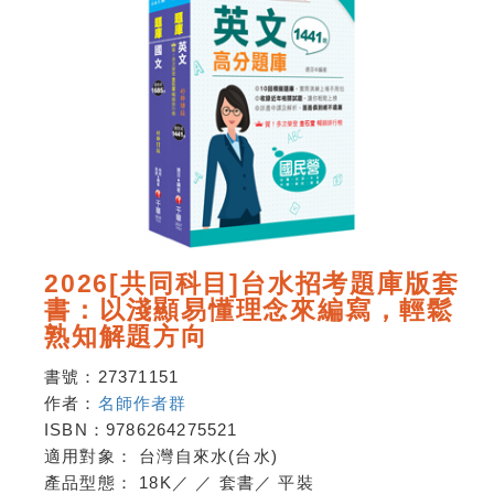
2026[共同科目]台水招考題庫版套
書：以淺顯易懂理念來編寫，輕鬆
熟知解題方向
書號：
27371151
作者：
名師作者群
ISBN：
9786264275521
適用對象：
台灣自來水(台水)
產品型態：
18K
／
／
套書
／
平裝