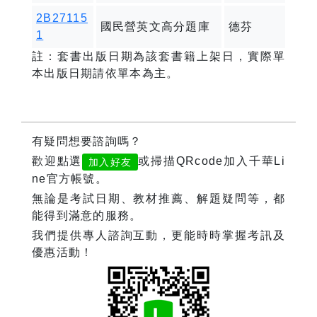
2B27115
國民營英文高分題庫
德芬
1
註：套書出版日期為該套書籍上架日，實際單
本出版日期請依單本為主。
有疑問想要諮詢嗎？
歡迎點選
或掃描QRcode加入千華Li
加入好友
ne官方帳號。
無論是考試日期、教材推薦、解題疑問等，都
能得到滿意的服務。
我們提供專人諮詢互動，更能時時掌握考訊及
優惠活動！