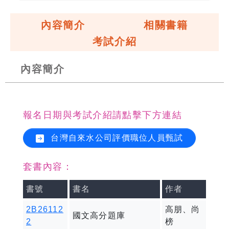
內容簡介
相關書籍
考試介紹
內容簡介
報名日期與考試介紹請點擊下方連結
台灣自來水公司評價職位人員甄試
套書內容：
書號
書名
作者
2B26112
高朋、尚
國文高分題庫
2
榜