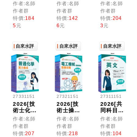
類]台水
類抄表人
類-甲(機
作者:名師
作者:名師
作者:名師
招考題庫
員]台水
電)]台水
作者群
作者群
作者群
版套書：
招考題庫
招考題庫
特價:
184
特價:
142
特價:
204
重要觀念
版套書：
版套書：
5
元
6
元
3
元
及必考內
獨家解題
重要觀念
容加以濃
要領與關
及必考內
縮整理
鍵的概念
容加以濃
自來水評
自來水評
縮整理
自來水評
價
價
價
27331151
27321151
27311151
2026[技
2026[技
2026[共
術士化驗
術士操作
同科目]
類/操作
類-甲(機
台水招考
作者:名師
作者:名師
作者:名師
類-乙(淨
電)]台水
課文版套
作者群
作者群
作者群
水、管
招考課文
書：以淺
特價:
207
特價:
218
特價:
104
線、水
版套書：
顯易懂理