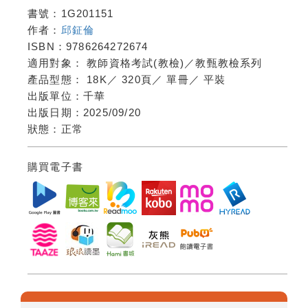
書號：
1G201151
作者：
邱鉦倫
ISBN：
9786264272674
適用對象：
教師資格考試(教檢)／教甄教檢系列
產品型態：
18K
／
320頁
／
單冊
／
平裝
出版單位：
千華
出版日期：
2025/09/20
狀態：
正常
購買電子書