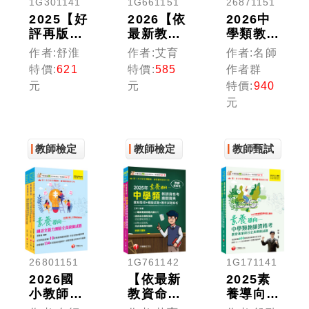
1G301141
1G661151
26871151
2025【好
2026【依
2026中
評再版！
最新教資
學類教師
全方位設
命題大綱
資格考全
作者:舒淮
作者:艾育
作者:名師
計編寫】
編寫】素
真模擬試
特價:
621
特價:
585
作者群
國小教師
養導向--
題套書：
元
元
特價:
940
資格考數
國小類教
考點歸納
元
學能力測
師資格考
各類試
驗通關寶
通關寶
題，核心
典［十
典--重點
重點精心
版］（教
教師檢定
整理+模
教師檢定
彙整！
教師甄試
師資格考
擬試題
──國小
+歷年試
類）
題解析
[十九版]
（教師資
格考）
26801151
1G761142
1G171141
2026國
【依最新
2025素
小教師資
教資命題
養導向--
格考全真
大綱編
中學類教