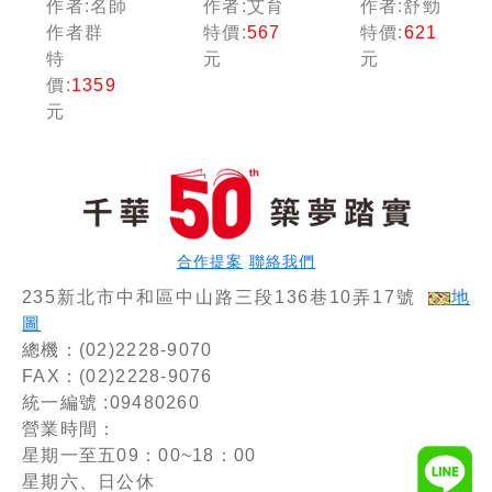
作者:名師
作者:艾育
作者:舒勁
模擬試題
寫】素養
師資格考
作者群
特價:
567
特價:
621
套書：根
導向--中
教育專業
特
元
元
據命題趨
學類教師
科目全真
價:
1359
勢精心編
資格考通
模擬試
元
寫，試題
關寶典--
題：依最
取材廣
重點整理
新教師資
泛，與時
+模擬試
格命題要
俱進！
題+歷年
點編寫
試題解析
（中學類
［十八
教師資格
版］（教
考／教師
合作提案
聯絡我們
師資格
甄試）
考）
235新北市中和區中山路三段136巷10弄17號
地
圖
總機：(02)2228-9070
FAX：(02)2228-9076
統一編號 :09480260
營業時間：
星期一至五09：00~18：00
星期六、日公休