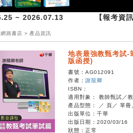
25 ~ 2026.07.13 【報考資訊】2
>
網路書店
>
產品資訊
地表最強教甄考試-
版函授)
書號：
AG012091
作者：
謝龍卿
ISBN：
適用對象：
教師甄試／
產品型態：
／
頁
／
單冊
出版單位：
千華
出版日期：
2020/03/16
狀態：
正常