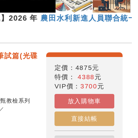
026 年
農田水利新進人員聯合統一考試
筆試篇(光碟
定價：
4875
元
特價：
4388
元
VIP價：
3700
元
教甄教檢系列
放入購物車
／
直接結帳