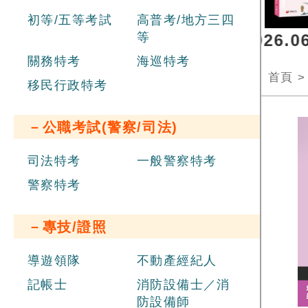
初等/五等考試
高普考/地方三四
等
員辦理聯合招考
，報名日期 2026.06.
關務特考
海巡特考
首頁
移民行政特考
－公職考試(警察/司法)
司法特考
一般警察特考
警察特考
－專技/證照
導遊領隊
不動產經紀人
記帳士
消防設備士／消
防設備師