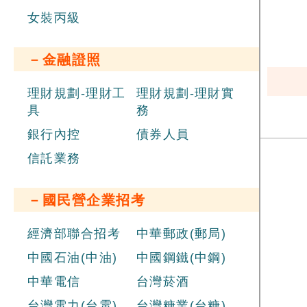
女裝丙級
－金融證照
理財規劃-理財工
理財規劃-理財實
具
務
銀行內控
債券人員
信託業務
－國民營企業招考
經濟部聯合招考
中華郵政(郵局)
中國石油(中油)
中國鋼鐵(中鋼)
中華電信
台灣菸酒
台灣電力(台電)
台灣糖業(台糖)