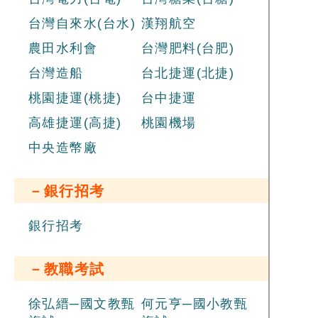
台灣自來水(台水)
漢翔航空
農田水利會
台灣肥料(台肥)
台灣造船
台北捷運(北捷)
桃園捷運(桃捷)
台中捷運
高雄捷運(高捷)
桃園機場
中央造幣廠
－銀行招考
銀行招考
－教職考試
徐弘縉─國文教甄
何元亨─國小教甄