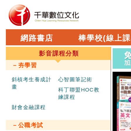
網路書店
棒學校(線上課
影音課程分類
－夯學習
斜槓考生養成計
心智圖筆記術
畫
科丁聯盟HOC教
練課程
財會金融課程
－公職考試