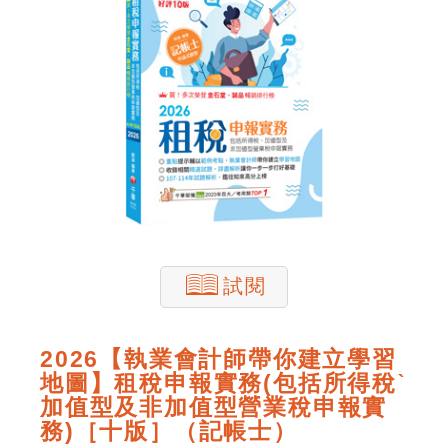
試閱
2026【執業會計師帶你建立學習
地圖】租稅申報實務(包括所得稅ˋ
加值型及非加值型營業稅申報實
務)［十版］（記帳士）