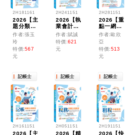
2H181161
2H241151
2H281151
2026【主
2026【執
2026【重
題分類式
業會計師
點一網打
必考題
年年再
盡】記帳
作者:張玉
作者:賦誠
作者:歐欣
庫】稅務
版】會計
相關法規
玲
特價:
621
亞
相關法規
學概要
概要(包
特價:
567
元
特價:
513
概要[主
(含國際
含記帳士
元
元
題式題庫
會計準則
法、商業
+歷年試
IFRS)：
會計法及
題]［第
［十版］
商業會計
十版］
記帳士
（記帳
記帳士
處理準
記帳士
（記帳
士）
則)〔九
士）
版〕（記
帳士）
2H161151
2H051151
2H191151
2026【主
2026【精
2026【快