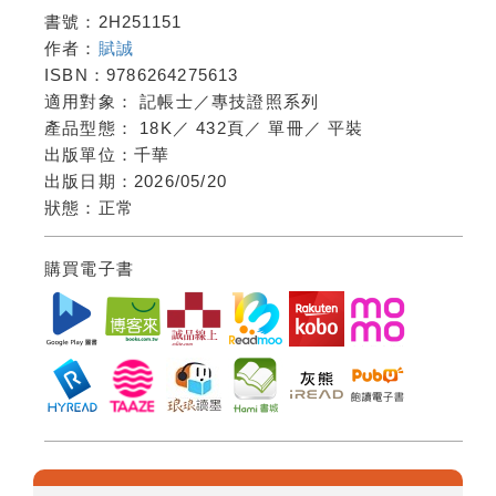
書號：
2H251151
作者：
賦誠
ISBN：
9786264275613
適用對象：
記帳士／專技證照系列
產品型態：
18K
／
432頁
／
單冊
／
平裝
出版單位：
千華
出版日期：
2026/05/20
狀態：
正常
購買電子書