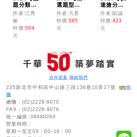
題分類式
選題型即
速搶分必
必考題
時演練
備】租稅
作者:江秀
作者:方君
作者:賦誠
庫】記帳
】稅務相
申報實務
敏
特價:
585
特價:
423
相關法規
關法規概
[主題式
特價:
504
元
元
概要[主
要(包括
題庫+歷
元
題式題庫
所得稅
年試
+歷年試
法、稅捐
題]：超
題]〔第
稽徵法、
夯經典題
10版〕
加值型及
型歸納
（記帳
非加值
[九版]
士）
型) [二
（記帳
十四版]
士）
合作提案
聯絡我們
[記帳士]
235新北市中和區中山路三段136巷10弄17號
地
圖
總機：(02)2228-9070
FAX：(02)2228-9076
統一編號 :09480260
營業時間：
星期一至五09：00~18：00