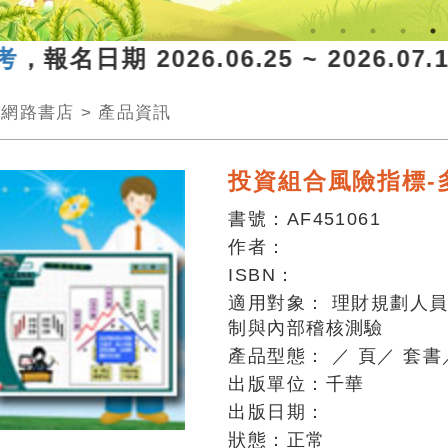
報名日期 2026.06.25 ~ 2026.
>
網路書店
>
產品資訊
投資組合風險指標-
書號：
AF451061
作者：
ISBN：
適用對象：
理財規劃人
制與內部稽核測驗
產品型態：
／
頁
／
套書
出版單位：
千華
出版日期：
狀態：
正常