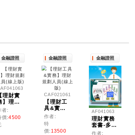
金融證照
金融證照
金融證照
AF041063
CAF021061
【理財實
務】理財
【理財工
規劃人員
具&實
作者:
AF041063
(線上版)
務】理財
作者:
特價:
4500
理財實務
規劃人員
特
套書-多媒
元
(線上版)
體課程(理
價:
13500
作者: