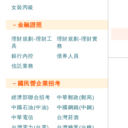
女裝丙級
－金融證照
理財規劃-理財工
理財規劃-理財實
具
務
銀行內控
債券人員
信託業務
－國民營企業招考
經濟部聯合招考
中華郵政(郵局)
中國石油(中油)
中國鋼鐵(中鋼)
中華電信
台灣菸酒
台灣電力(台電)
台灣糖業(台糖)