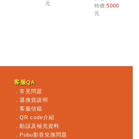
財規劃人
元
特價:
5000
員)
元
客服QA
．
常見問題
．
退換貨說明
．
客服信箱
．
QR code介紹
．
勘誤及補充資料
．
Pubu影音兌換問題