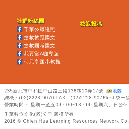
社群粉絲團
歡迎投稿
千華公職證照
搶救教甄國文
搶救國考國文
我要當A咖導遊
何元亨國小教甄
235新北市中和區中山路三段136巷10弄17號
地圖
總機：(02)2228-9070
FAX：(02)2228-9076test
統一編
營業時間：
星期一至五09：00~18：00
星期六、日公休
千華數位文化(股)公司 版權所有
2016 © Chien Hua Learning Resources Network Co. 