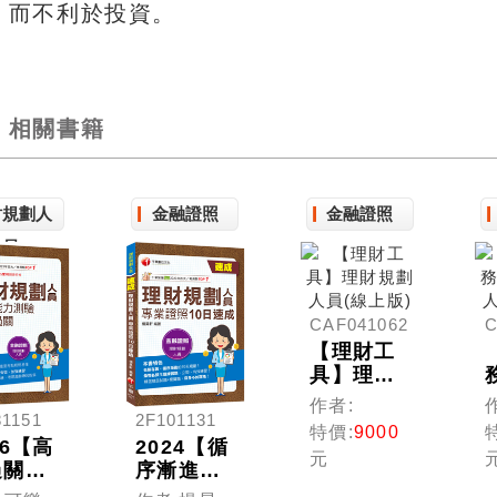
而不利於投資。
相關書籍
財規劃人
金融證照
金融證照
員
CAF041062
C
【理財工
具】理財
規劃人員
作者:
81151
2F101131
(線上版)
特價:
9000
26【高
2024【循
元
過關看
序漸進的
!】理
10日規