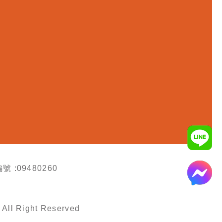
號 :09480260
All Right Reserved