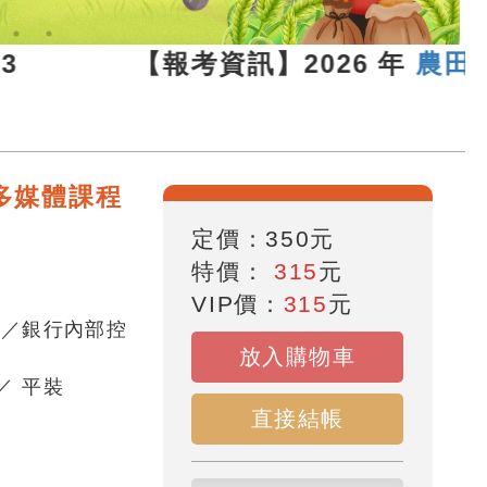
07.13 【報考資訊】2026 年
農田水利
多媒體課程
定價：
350
元
特價：
315
元
VIP價：
315
元
員／銀行內部控
放入購物車
／
平裝
直接結帳