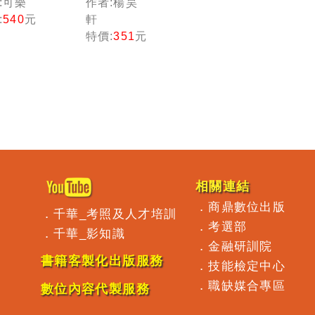
:可樂
作者:楊昊
規劃人
劃】理財
:
540
元
軒
專業能
規劃人員
特價:
351
元
測驗一
專業證照
過關：
10日速成
選歷屆
(理財規劃
題及解
人員)
（理財
劃人
）
相關連結
．
商鼎數位出版
．
千華_考照及人才培訓
．
考選部
．
千華_影知識
．
金融研訓院
書籍客製化出版服務
．
技能檢定中心
．
職缺媒合專區
數位內容代製服務