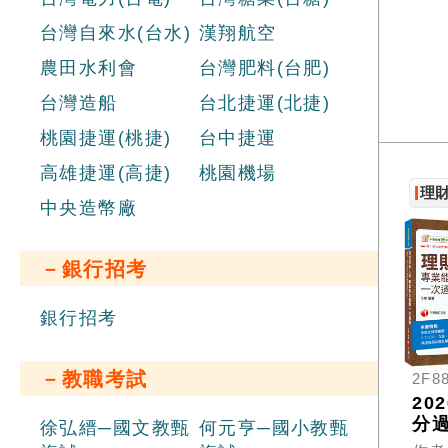
台灣自來水(台水)
漢翔航空
農田水利會
台灣肥料(台肥)
台灣造船
台北捷運(北捷)
桃園捷運(桃捷)
台中捷運
高雄捷運(高捷)
桃園機場
理
中央造幣廠
－銀行招考
銀行招考
－教職考試
2F8
20
分
徐弘縉─國文教甄
何元亨─國小教甄
這本