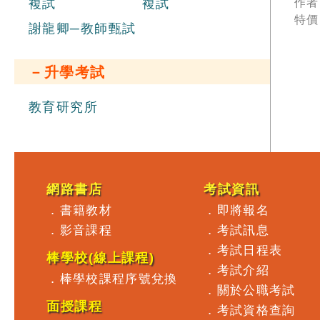
作者
複試
複試
財
特價
員
謝龍卿─教師甄試
力
次
－升學考試
精
試
析
教育研究所
規
員
網路書店
考試資訊
．
書籍教材
．
即將報名
．
影音課程
．
考試訊息
．
考試日程表
棒學校(線上課程)
．
考試介紹
．
棒學校課程序號兌換
．
關於公職考試
面授課程
．
考試資格查詢