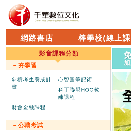
網路書店
棒學校(線上課
影音課程分類
－夯學習
斜槓考生養成計
心智圖筆記術
畫
科丁聯盟HOC教
練課程
財會金融課程
－公職考試