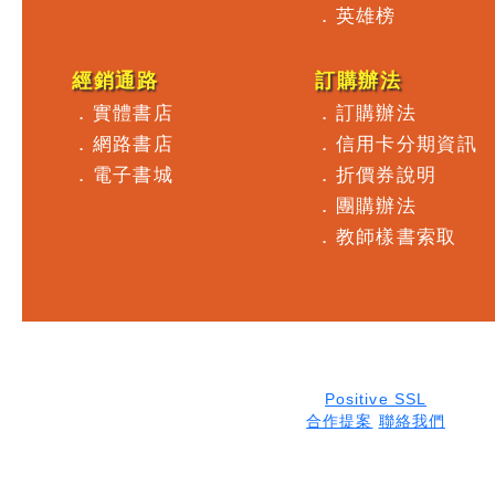
．
英雄榜
經銷通路
訂購辦法
．
實體書店
．
訂購辦法
．
網路書店
．
信用卡分期資訊
．
電子書城
．
折價券說明
．
團購辦法
．
教師樣書索取
Positive SSL
合作提案
聯絡我們