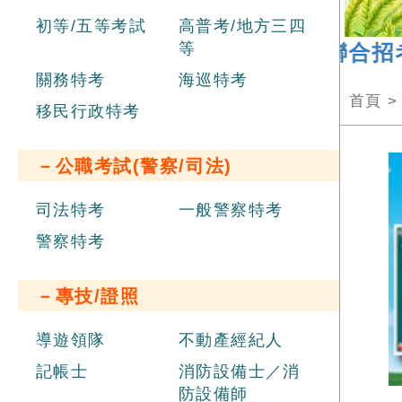
初等/五等考試
高普考/地方三四
等
026 年
經濟部新進職員辦理聯合招考
，
關務特考
海巡特考
首頁
移民行政特考
－公職考試(警察/司法)
司法特考
一般警察特考
警察特考
－專技/證照
導遊領隊
不動產經紀人
記帳士
消防設備士／消
防設備師