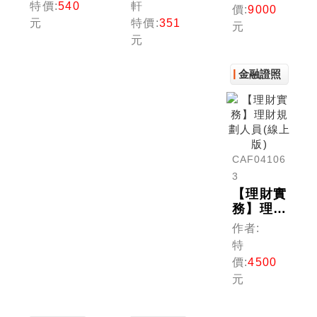
特價:
540
軒
價:
9000
人員專業
規劃人員
元
特價:
351
元
能力測驗
專業證照
元
一次過
10日速
關：精選
成 (理財
歷屆試題
規劃人
金融證照
及解析
員)
（理財規
劃人員）
CAF04106
3
【理財實
務】理財
規劃人員
作者:
(線上版)
特
價:
4500
元