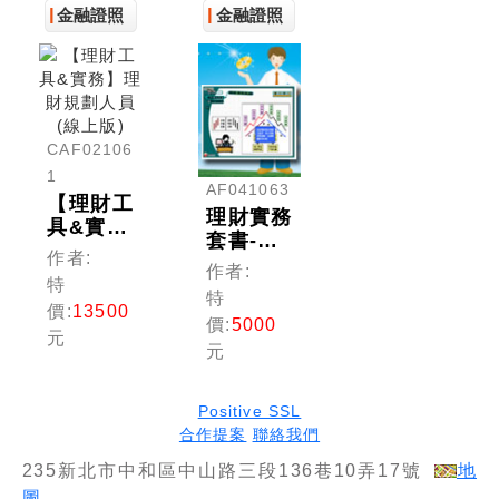
金融證照
金融證照
CAF02106
1
AF041063
【理財工
理財實務
具&實
套書-多
務】理財
作者:
媒體課程
作者:
規劃人員
特
(理財規
(線上版)
特
劃人員)
價:
13500
價:
5000
元
元
Positive SSL
合作提案
聯絡我們
235新北市中和區中山路三段136巷10弄17號
地
圖