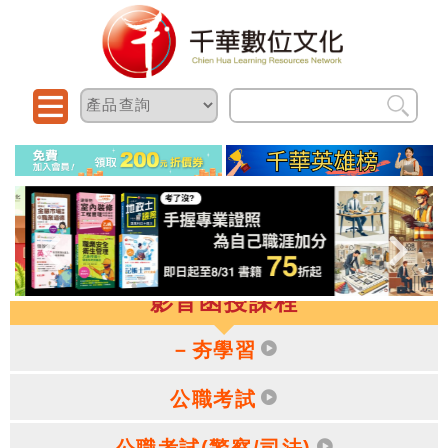
影音函授課程
－夯學習
公職考試
公職考試(警察/司法)