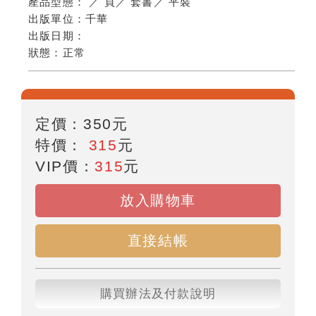
產品型態：
／
頁
／
套書
／
平裝
出版單位：
千華
出版日期：
狀態：
正常
定價：
350
元
特價：
315
元
VIP價：
315
元
放入購物車
直接結帳
購買辦法及付款說明