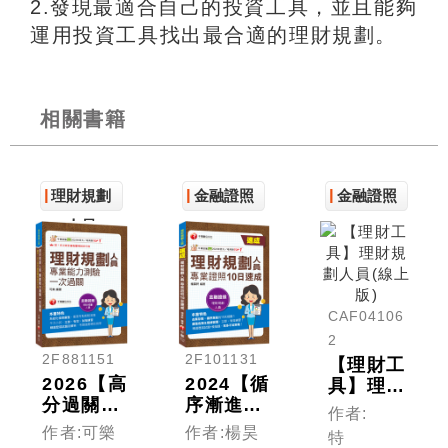
2.發現最適合自己的投資工具，並且能夠
運用投資工具找出最合適的理財規劃。
相關書籍
理財規劃
金融證照
金融證照
人員
CAF04106
2
2F881151
2F101131
【理財工
2026【高
2024【循
具】理財
分過關看
序漸進的
規劃人員
作者:
這本!】
10日規
(線上版)
作者:可樂
作者:楊昊
特
理財規劃
劃】理財