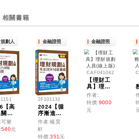
相關書籍
財規劃人
金融證照
金融證照
員
CAF041062
C
【理財工
具】理財
規劃人員
作者:
81151
2F101131
(線上版)
特價:
9000
26【高
2024【循
元
過關看
序漸進的
!】理
10日規
:可樂
作者:楊昊
規劃人
劃】理財
:
540
元
軒
專業能
規劃人員
特價:
351
元