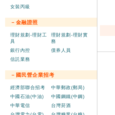
女裝丙級
－金融證照
理財規劃-理財工
理財規劃-理財實
具
務
銀行內控
債券人員
信託業務
－國民營企業招考
經濟部聯合招考
中華郵政(郵局)
中國石油(中油)
中國鋼鐵(中鋼)
中華電信
台灣菸酒
台灣電力(台電)
台灣糖業(台糖)