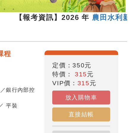
3 【報考資訊】2026 年
農田水利新進
課程
定價：
350
元
特價：
315
元
VIP價：
315
元
員／銀行內部控
放入購物車
／
平裝
直接結帳