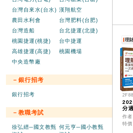
台灣自來水(台水)
漢翔航空
農田水利會
台灣肥料(台肥)
台灣造船
台北捷運(北捷)
理
桃園捷運(桃捷)
台中捷運
高雄捷運(高捷)
桃園機場
中央造幣廠
－銀行招考
銀行招考
2F8
20
分
－教職考試
這本
作者
財
特價
員
徐弘縉─國文教甄
何元亨─國小教甄