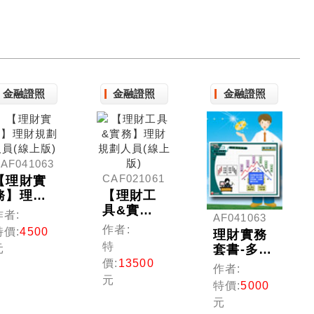
金融證照
金融證照
金融證照
AF041063
CAF021061
【理財實
務】理財
【理財工
規劃人員
具&實
作者:
AF041063
(線上版)
務】理財
作者:
特價:
4500
理財實務
規劃人員
特
套書-多媒
元
(線上版)
體課程(理
價:
13500
作者:
財規劃人
元
特價:
5000
員)
元