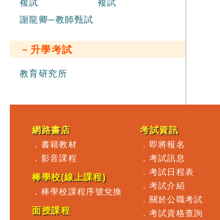
力
複試
複試
次
謝龍卿─教師甄試
精
試
析
－升學考試
規
員
教育研究所
網路書店
考試資訊
．
書籍教材
．
即將報名
．
影音課程
．
考試訊息
．
考試日程表
棒學校(線上課程)
．
考試介紹
．
棒學校課程序號兌換
．
關於公職考試
面授課程
．
考試資格查詢