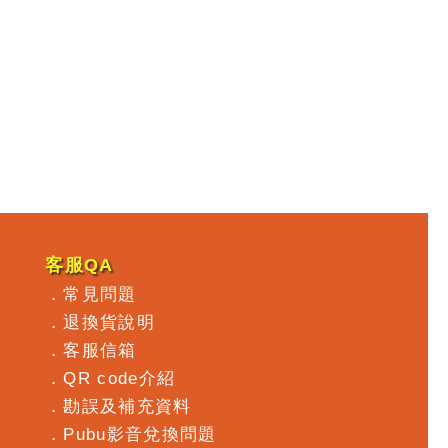
客服QA
．
常見問題
．
退換貨說明
．
客服信箱
．
QR code介紹
．
勘誤及補充資料
．
Pubu影音兌換問題