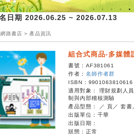
期 2026.06.25 ~ 2026.07.1
>
網路書店
>
產品資訊
組合式商品-多媒體
書號：
AF381061
作者：
名師作者群
ISBN：
9901063810616
適用對象：
理財規劃人
制與內部稽核測驗
產品型態：
／
頁
／
套書
出版單位：
千華
出版日期：
狀態：
正常