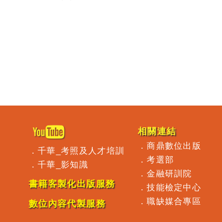
測驗一
專業證照
過關：
10日速成
選歷屆
(理財規劃
題及解
人員)
（理財
劃人
）
相關連結
．
商鼎數位出版
．
千華_考照及人才培訓
．
考選部
．
千華_影知識
．
金融研訓院
書籍客製化出版服務
．
技能檢定中心
．
職缺媒合專區
數位內容代製服務