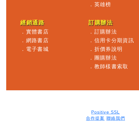
．
英雄榜
經銷通路
訂購辦法
．
實體書店
．
訂購辦法
．
網路書店
．
信用卡分期資訊
．
電子書城
．
折價券說明
．
團購辦法
．
教師樣書索取
Positive SSL
合作提案
聯絡我們