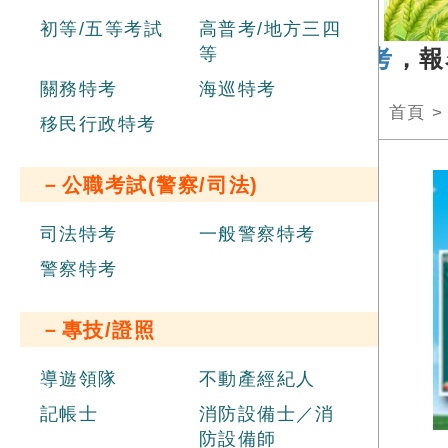
初等/五等考試
高普考/地方三四
等
年
經濟部新進職員辦理聯合招考
，報名日
關務特考
海巡特考
首頁
移民行政特考
－公職考試(警察/司法)
司法特考
一般警察特考
警察特考
－專技/證照
導遊領隊
不動產經紀人
記帳士
消防設備士／消
防設備師