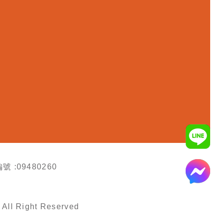
號 :09480260
All Right Reserved