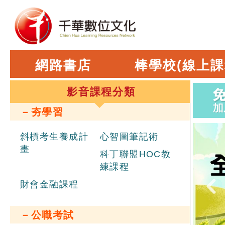
網路書店
棒學校(線上課
影音課程分類
－夯學習
斜槓考生養成計
心智圖筆記術
畫
科丁聯盟HOC教
練課程
財會金融課程
－公職考試