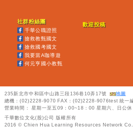
社群粉絲團
歡迎投稿
千華公職證照
搶救教甄國文
搶救國考國文
我要當A咖導遊
何元亨國小教甄
235新北市中和區中山路三段136巷10弄17號
地圖
總機：(02)2228-9070
FAX：(02)2228-9076test
統一編
營業時間：
星期一至五09：00~18：00
星期六、日公休
千華數位文化(股)公司 版權所有
2016 © Chien Hua Learning Resources Network Co. 