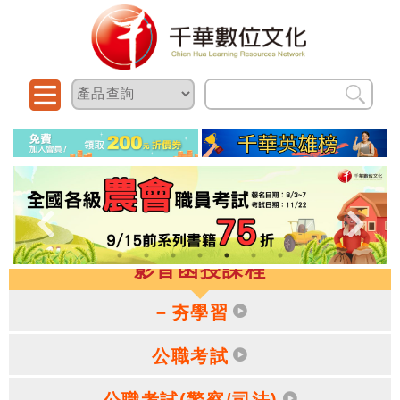
影音函授課程
－夯學習
公職考試
公職考試(警察/司法)