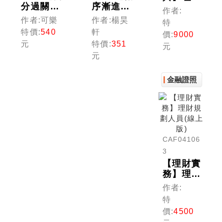
分過關看
序漸進的
規劃人員
作者:
這本!】
10日規
(線上版)
作者:可樂
作者:楊昊
特
理財規劃
劃】理財
特價:
540
軒
價:
9000
人員專業
規劃人員
元
特價:
351
元
能力測驗
專業證照
元
一次過
10日速
關：精選
成 (理財
歷屆試題
規劃人
金融證照
及解析
員)
（理財規
劃人員）
CAF04106
3
【理財實
務】理財
規劃人員
作者:
(線上版)
特
價:
4500