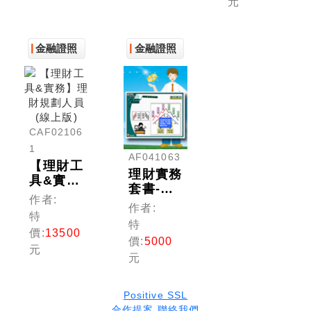
元
金融證照
金融證照
CAF02106
1
AF041063
【理財工
理財實務
具&實
套書-多
務】理財
作者:
媒體課程
作者:
規劃人員
特
(理財規
(線上版)
特
劃人員)
價:
13500
價:
5000
元
元
Positive SSL
合作提案
聯絡我們