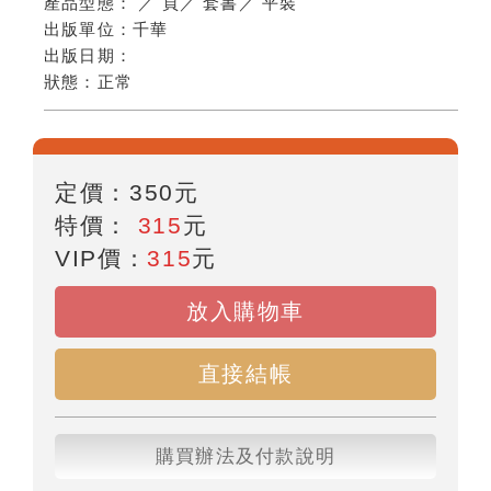
產品型態：
／
頁
／
套書
／
平裝
出版單位：
千華
出版日期：
狀態：
正常
定價：
350
元
特價：
315
元
VIP價：
315
元
放入購物車
直接結帳
購買辦法及付款說明