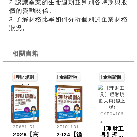
2.認識產業的生命週期並判別各時期與股
價的變動關係。
3.了解財務比率如何分析個別的企業財務
狀況。
相關書籍
理財規劃
金融證照
金融證照
人員
CAF04106
2
2F881151
2F101131
【理財工
2026【高
2024【循
具】理財