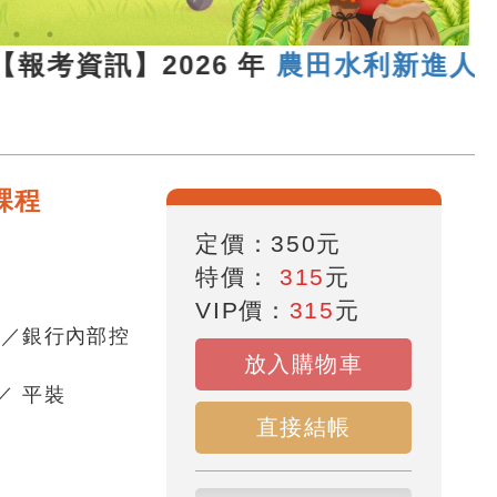
報考資訊】2026 年
農田水利新進人員聯
課程
定價：
350
元
特價：
315
元
VIP價：
315
元
員／銀行內部控
放入購物車
／
平裝
直接結帳