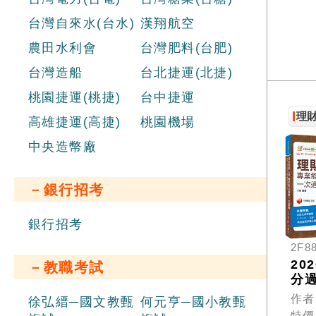
台灣自來水(台水)
漢翔航空
農田水利會
台灣肥料(台肥)
台灣造船
台北捷運(北捷)
桃園捷運(桃捷)
台中捷運
理
高雄捷運(高捷)
桃園機場
中央造幣廠
－銀行招考
銀行招考
2F8
20
－教職考試
分
這本
作者
徐弘縉─國文教甄
何元亨─國小教甄
財
特價