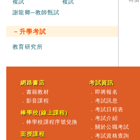
複試
複試
員
力
謝龍卿─教師甄試
次
精
試
－升學考試
析
規
教育研究所
員
網路書店
考試資訊
．
書籍教材
．
即將報名
．
影音課程
．
考試訊息
．
考試日程表
棒學校(線上課程)
．
考試介紹
．
棒學校課程序號兌換
．
關於公職考試
面授課程
．
考試資格查詢