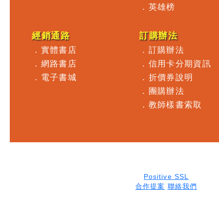
．
英雄榜
經銷通路
訂購辦法
．
實體書店
．
訂購辦法
．
網路書店
．
信用卡分期資訊
．
電子書城
．
折價券說明
．
團購辦法
．
教師樣書索取
Positive SSL
合作提案
聯絡我們