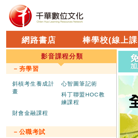
網路書店
棒學校(線上課
影音課程分類
－夯學習
斜槓考生養成計
心智圖筆記術
畫
科丁聯盟HOC教
練課程
財會金融課程
－公職考試