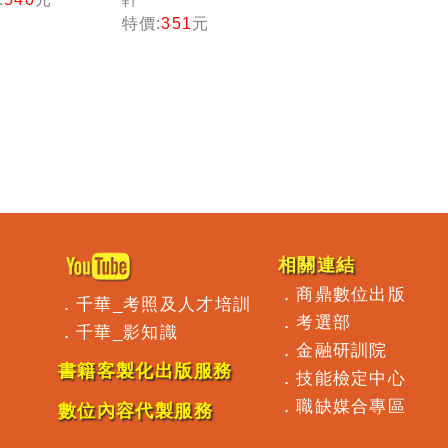
專業能
規劃人員
特價:
351
元
測驗一
專業證照
過關：
10日速成
選歷屆
(理財規劃
題及解
人員)
（理財
劃人
）
相關連結
．
商鼎數位出版
．
千華_考照及人才培訓
．
考選部
．
千華_影知識
．
金融研訓院
書籍客製化出版服務
．
技能檢定中心
．
職缺媒合專區
數位內容代製服務