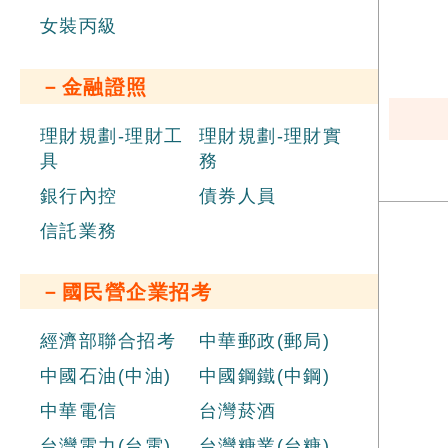
女裝丙級
－金融證照
理財規劃-理財工
理財規劃-理財實
具
務
銀行內控
債券人員
信託業務
－國民營企業招考
經濟部聯合招考
中華郵政(郵局)
中國石油(中油)
中國鋼鐵(中鋼)
中華電信
台灣菸酒
台灣電力(台電)
台灣糖業(台糖)