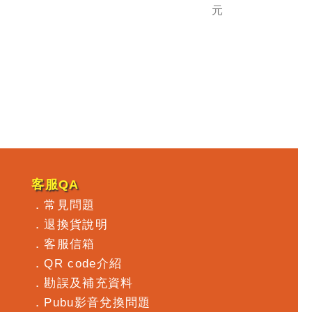
員)
元
客服QA
．
常見問題
．
退換貨說明
．
客服信箱
．
QR code介紹
．
勘誤及補充資料
．
Pubu影音兌換問題