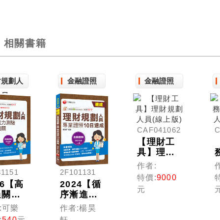
相關書籍
財規劃人
金融證照
金融證照
員
CAF041062
C
【理財工
具】理財
規劃人員
作者:
81151
2F101131
(線上版)
特價:
9000
26【高
2024【循
元
過關看
序漸進的
!】理
10日規
:可樂
作者:楊昊
規劃人
劃】理財
:
540
元
軒