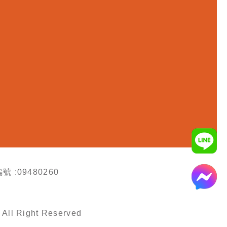
號 :09480260
All Right Reserved