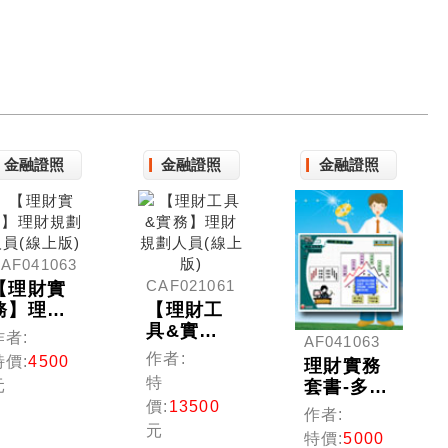
金融證照
金融證照
金融證照
AF041063
CAF021061
【理財實
務】理財
【理財工
規劃人員
具&實
作者:
AF041063
(線上版)
務】理財
作者:
特價:
4500
理財實務
規劃人員
特
套書-多媒
元
(線上版)
體課程(理
價:
13500
作者:
財規劃人
元
特價:
5000