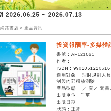
26.06.25 ~ 2026.07.13 【
>
網路書店
>
產品資訊
投資報酬率-多媒體
書號：
AF121061
作者：
ISBN：
9901061210616
適用對象：
理財規劃人
制與內部稽核測驗
產品型態：
／
頁
／
套書
出版單位：
千華
出版日期：
狀態：
正常