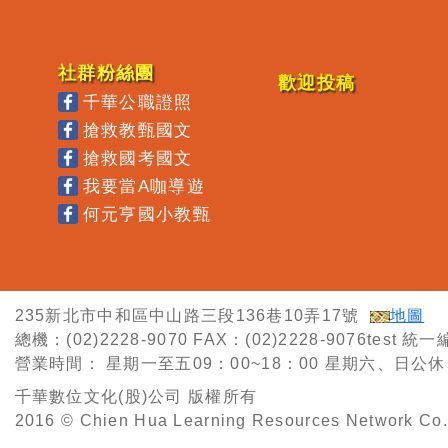
社群粉絲團
歡迎投稿
千華公職證照
搶救教甄國文
搶救國考國文
我要當A咖導遊
何元亨國小教甄
235新北市中和區中山路三段136巷10弄17號
地圖
總機：(02)2228-9070
FAX：(02)2228-9076test
統一編
營業時間：
星期一至五09：00~18：00
星期六、日公休
千華數位文化(股)公司 版權所有
2016 © Chien Hua Learning Resources Network Co. 