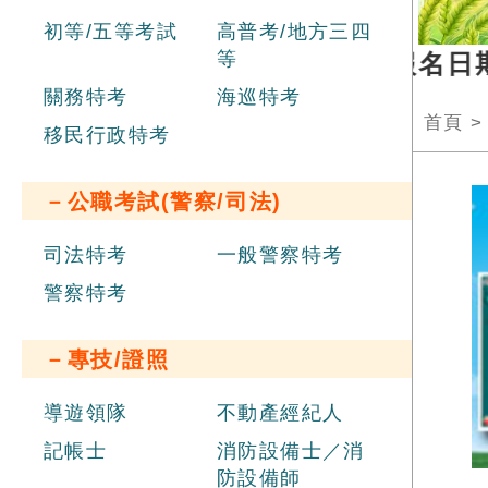
初等/五等考試
高普考/地方三四
等
部新進職員辦理聯合招考
，報名日期 20
關務特考
海巡特考
首頁
移民行政特考
－公職考試(警察/司法)
司法特考
一般警察特考
警察特考
－專技/證照
導遊領隊
不動產經紀人
記帳士
消防設備士／消
防設備師