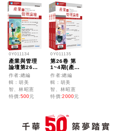
0Y011134
0Y011135
產業與管理
第26卷 第
論壇第26卷
1~4期(產業
第4期
與管理論
作者:總編
作者:總編
壇)
輯：胡美
輯：胡美
智、林昭憲
智、林昭憲
特價:
500
元
特價:
2000
元