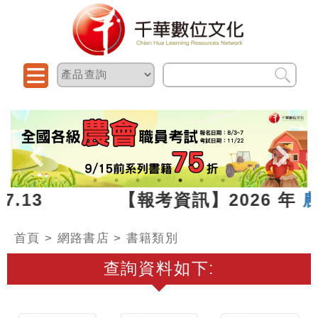
026.07.13 【報考資訊】2026 年
農
首頁
>
網路書店
> 書籍類別
查詢資料如下: