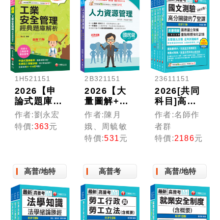
各類特考］
1H521151
2B321151
23611151
2026【申
2026【大
2026[共同
論式題庫薈
量圖解+表
科目]高普
萃】工業安
格整理】人
考／地方三
作者:劉永宏
作者:陳月
作者:名師作
全管理經典
力資源管理
四等課文版
特價:
363
元
娥、周毓敏
者群
題庫解析
(含概要)
套書：天羅
特價:
531
元
特價:
2186
元
〔十一
［六版］
地網涵蓋考
版〕：名師
（國民營／
試應有概
指引掌握訣
經濟部／中
念，鋪天蓋
高普/地特
高普考
高普/地特
竅〔公務高
鋼／台酒／
地緊扣各類
考/專技高
北捷／高考
命題焦點
考/技術
／警察）
士〕