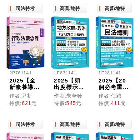
普考／地方
文)［二十
類特考)
特考／各類
司法特考
一版］（高
高普/地特
高普/地特
特考）
普考／地方
特考／各類
特考）
2P761141
1F831141
1F281141
2025【全
2025【頻
2025【20
新素養導
出度標示·
個必考重
向】尹析老
掌握命題重
點】國考大
作者:尹析
作者:朱華聆
作者:任穎
師的行政法
點】地方政
師教您輕鬆
特價:
621
元
特價:
545
元
特價:
411
元
觀念課----
府與政治
讀懂民法總
圖解、時
(含地方自
則［十四
事、思惟導
治概要)(十
版］（高普
司法特考
高普/地特
高普/地特
引(高普考/
九版)[高普
考／地方特
地方特考/
考／地方特
考／各類特
鐵路特考/
考／各類特
考）