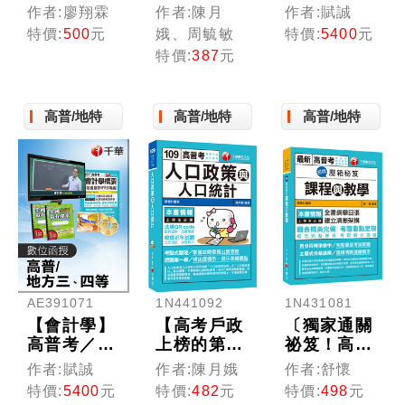
文解說】電
擇】人力資
方特考(線
作者:廖翔霖
作者:陳月
作者:賦誠
力系統重點
源管理(含
上版)
特價:
500
元
娥、周毓敏
特價:
5400
元
整理+高分
概要)[高考
特價:
387
元
題庫［國民
三級／地特
營事業／經
三等／特考
濟部／台酒
三等]
高普/地特
高普/地特
高普/地特
／中鋼／桃
機／關務］
AE391071
1N441092
1N431081
【會計學】
【高考戶政
〔獨家通關
高普考／地
上榜的第一
祕笈！高分
方特考 (光
選擇】人口
首選！〕名
作者:賦誠
作者:陳月娥
作者:舒懷
碟版函授)
政策與人口
師壓箱秘
特價:
5400
元
特價:
482
元
特價:
498
元
統計[高普
笈--課程與