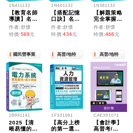
1N411132
1N401132
1N381132
【教育名師
【搭配記憶
【解題策略
導讀】名師
口訣】名師
完全掌握】
壓箱秘笈--
壓箱秘笈-
名師壓箱秘
作者:舒懷
作者:舒懷
作者:舒懷
教育行政學
教育測驗與
笈-教育心
特價:
569
元
特價:
434
元
特價:
466
元
精析［五
統計(含概
理學〔六
版］（高普
要) ［九
版〕（高普
考／地方特
版］（高普
考/地方特
國民營事業
高普/地特
高普/地特
考／各類特
考／地方特
考/各類特
考）
考／各類特
考）
考）
2B991141
1F331081
CAE391071
2025【清
【高分上榜
【會計學】
晰易懂的課
的第一選
高普考/地