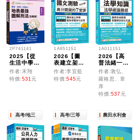
司法特考/
考]
移民特考/
各類特考)
2P741141
1A851151
1A011151
2025【從
2026【圖
2026【高
生活中學習
表建立架
普法緒一本
刑法】實
構】超級犯
就夠】法學
作者:禾翔
作者:李宜藍
作者:敦弘、
務、案例一
規！國文測
知識--法學
特價:
531
元
特價:
545
元
羅格思、章
次整合！地
驗高分關鍵
緒論勝經
庠
表最強圖解
的七堂課
[高普版]
特價:
537
元
刑法（含概
［十一版］
（高普考／
要）（司法
（高普考／
地方特考／
特考／警察
地方特考／
各類特考）
特考／移民
高考/地三
各類特考）
高考/三等
農田水利會
行政／高普
考）