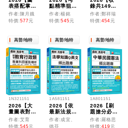
2026【圖
2026【考
2026【收
表搭配掌握
點精準狙擊
錄共1498
焦點】勞資
無遺漏】國
題，輔以圖
作者:陳月娥
作者:楊銘
作者:鄭祥瑞
關係(含概
考大師教你
示，不用死
特價:
577
元
特價:
545
元
特價:
454
元
要)〔十五
看圖學會行
記】主題式
版〕（高普
政學〔十六
電工機械
考／地方特
版〕（高普
(電機機械)
高普/地特
高普/地特
高普/地特
考／各類特
考、地方特
高分題庫
考）
考、國民營
〔9版〕
考試
（國民營事
業／台電／
台灣菸酒／
中油／台
鐵）
1N321151
1A581151
1A801151
2026【大
2026【依
2026【刷
量圖表對
最新法規修
題搶分必
照】國考教
訂題庫】法
備】中華民
作者:艾育
作者:成宜、
作者:羅格思
育行政類專
學知識與英
國憲法頻出
特價:
545
元
德芬
特價:
419
元