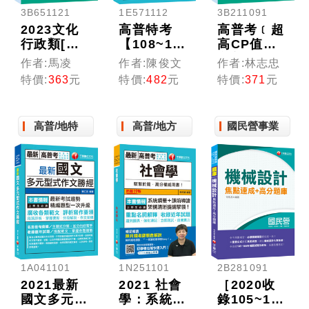
3B651121
1E571112
3B211091
2023文化
高普特考
高普考﹝超
行政類[文
【108~111
高CP值！
化人類學]
年試題】公
高普、各類
作者:馬凌
作者:陳俊文
作者:林志忠
歷屆試題精
共管理(含
特考實戰秘
特價:
363
元
特價:
482
元
特價:
371
元
闢新解：名
概要)精讀
笈﹞行政學
師親自解答
筆記書：精
(含概要)測
範例（高考
選擬答範
驗式歷屆試
高普/地特
高普/地方
國民營事業
／地方特考
例！〔十九
題精闢新解
／各類特
版〕
〔高普考／
考）
地方特考／
各類特考〕
［贈學習診
斷測驗］
1A041101
1N251101
2B281091
2021最新
2021 社會
［2020收
國文多元型
學：系統綱
錄105~108