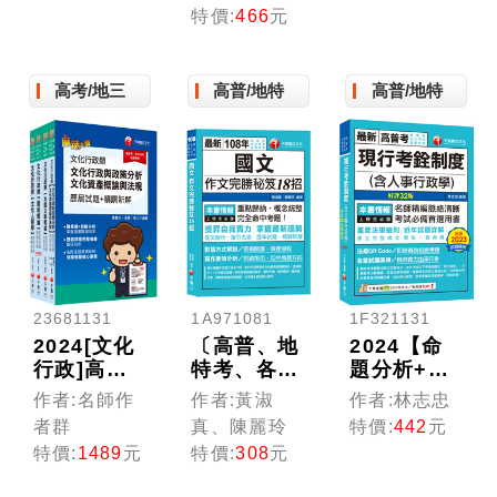
獨家高分秘
成+近年試
要)關鍵口
特價:
466
元
方，易讀、
題解析（高
訣+精選題
易懂、易記
普考／地方
庫［高普考
［十六版］
特考／各類
／地方特考
高考/地三
高普/地特
高普/地特
［高普考／
特考）
／調查局／
地方特考／
國安局］
各類特考］
［贈學習診
斷測驗］
23681131
1A971081
1F321131
2024[文化
〔高普、地
2024【命
行政]高考
特考、各類
題分析+重
三級／地方
特考作文金
點提示】現
作者:名師作
作者:黃淑
作者:林志忠
三等歷屆試
榜秘笈〕國
行考銓制度
者群
真、陳麗玲
特價:
442
元
題版套書：
文--作文完
(含人事行
特價:
1489
元
特價:
308
元
精確歸類編
勝秘笈18招
政學)［32
排，達淺顯
〔高普考/
版］（高普