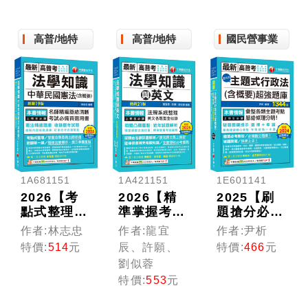
考／各類特
（十版）
各類特考）
考）
（高普考／
高普/地特
地方特考／
高普/地特
國民營事業
各類特考）
1A681151
1A421151
1E601141
2026【考
2026【精
2025【刷
點式整理‧
準掌握考試
題搶分必
掌握出題思
趨勢】高普
備】主題式
作者:林志忠
作者:龍宜
作者:尹析
路】法學知
考法學知識
行政法(含
特價:
514
元
辰、許願、
特價:
466
元
識--中華民
與英文(包
概要)混合
劉似蓉
國憲法(含
括中華民國
式超強題庫
特價:
553
元
概要)（十
憲法、法學
(高普考/地
九版）（高
緒論、英
方特考/各