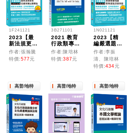
1F241121
3B271101
1N021121
2023【最
2021 教育
2023【精
新法規更
行政類專業
編嚴選題
新】移民政
科目歷屆試
庫】心理學
作者:張瀚騰
作者:陳培林
作者:李振
策與法規：
題精闢新解
概要(包括
特價:
577
元
特價:
387
元
濤、陳培林
迅速掌握出
（含教行、
諮商與輔
特價:
434
元
題要點［十
教心、測
導)嚴選題
三版］（高
統、教史
庫：逐題解
考三級／地
哲、比較、
析實戰演練
高普/地特
高普/地特
高普/地特
方特考／各
教概等）歷
［十九版］
類特考）
屆試題104
（高普考／
～109年全
地方特考／
解〔十二
各類特考）
版〕（高普
考/地方特
考/各類特
考）