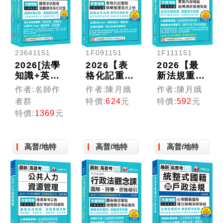
23641151
1F091151
1F111151
2026[法學
2026【表
2026【最
知識+英文]
格化記重
新法規重
高普考／地
點】勞工行
點】就業安
作者:名師作
作者:陳月娥
作者:陳月娥
方三四等課
政與勞工立
全制度(含
者群
特價:
624
元
特價:
592
元
文版套書：
法(含概要)
概要)〔十
特價:
1369
元
以淺顯易懂
〔十五版〕
五版〕（高
理念來編
（高普考／
普考／地方
寫，輕鬆熟
地方特考／
特考／各類
高普/地特
高普/地特
高普/地特
知解題方向
各類特考）
特考）