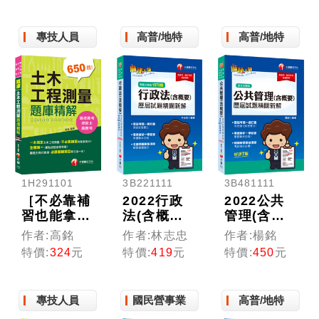
考、地方特
教學〔高普
考]
考／地方特
專技人員
高普/地特
高普/地特
考／各類特
考〕
1H291101
3B221111
3B481111
［不必靠補
2022行政
2022公共
習也能拿高
法(含概要)
管理(含概
分］土木工
測驗式歷屆
要)歷屆試
作者:高銘
作者:林志忠
作者:楊銘
程測量題庫
試題精闢新
題精闢新
特價:
324
元
特價:
419
元
特價:
450
元
精解[技術
解：名師精
解：名師解
士、專技高
編脈絡清
析一學就
考、高普
晰，輕鬆掌
會！〔七
專技人員
國民營事業
高普/地特
考]
握高分！
版〕（高普