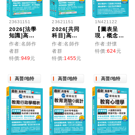
23631151
23621151
1N421122
2026[法學
2026[共同
【圖表呈
知識]高普
科目]高普
現，概念清
考／地方三
考/地方三
晰易懂！】
作者:名師作
作者:名師作
作者:舒懷
四等課文版
四等題庫版
名師壓箱秘
者群
者群
特價:
624
元
套書：從基
套書：收錄
笈--教育哲
特價:
949
元
特價:
1455
元
礎到進階，
完整必讀關
學與比較教
逐步解說，
鍵題型，解
育〔高普
實戰秘技指
題易讀易懂
考/地方特
高普/地特
高普/地特
高普/地特
點應考關
易記！
考/各類特
鍵！
考〕