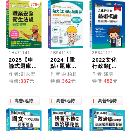
［15版］
考/地方特
[高普考、
考/各類特
地方特考、
考）
移民特考]
1H471141
2B941131
3B641121
2025【申
2024【重
2022文化
論式題庫薈
點+題庫一
行政類[藝
萃】職業安
本就GO!
術概論]歷
作者:劉永宏
作者:林柏超
作者:潘雲
全衛生法規
】熱力(工)
屆試題精闢
特價:
387
元
特價:
362
元
特價:
482
元
過關寶典
學與熱機學
新解：超高
〔公務高
重點統整
CP值！藝
考/專技高
+高分題庫
術概論完全
高普/地特
高普/地特
高普/地特
考/技術
[國民營／
解密！〔五
士〕
經濟部／中
版〕〔高普
鋼／高考三
考／地方特
級／地特三
考／各類特
等]
考〕