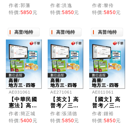
／三四等特
／三四等特
／三四等特
作者:郭藩
作者:洪逸
作者:黎伶
考(光碟版
考(光碟版
考(光碟版
特價:
5850
元
特價:
5850
元
特價:
5850
元
函授)
函授)
函授)
高普/地特
高普/地特
高普/地特
AE031061
AE271061
AE011061
【中華民國
【英文】高
【國文】高
憲法】高普
普考／三四
普考／三四
考／三四等
等特考(光
等特考 (光
作者:簡正城
作者:張清德
作者:鍾裕
特考(光碟
碟版函授)
碟版函授)
特價:
5400
元
特價:
5850
元
特價:
5850
元
版函授)