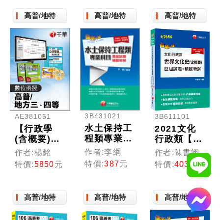
高普/地特
高普/地特
高普/地特
3B431021
AE381061
3B611101
水土保持工
【行政學
2021文化
程類專業科
(含概要)】
行政類【世
目歷屆試題
高普考／三
界文化史
作者:李綱
作者:楊銘
作者:陳書翊
精闢新解
四等特考
(含概要)】
特價:
387
元
特價:
5850
元
特價:
403
元
(光碟版函
歷屆試題精
授)
闢新解：全
新解題架構
高普/地特
高普/地特
高普/地特
［五版］
（高普考、