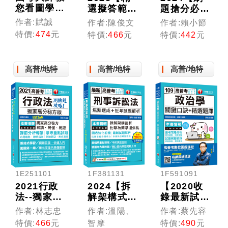
您看圖學會
選擬答範
題搶分必
成本與管理
例】公共政
備】主題式
作者:賦誠
作者:陳俊文
作者:賴小節
會計(含概
策精析（六
行政學(含
特價:
474
元
特價:
466
元
特價:
442
元
要)
版）（高考
概要)混合
三級／地方
式超強題庫
三等／特考
(高普考/地
高普/地特
高普/地特
高普/地特
三等）
方特考/ 各
類特考)
1E251101
1F381131
1F591091
2021行政
2024【拆
【2020收
法--獨家高
解架構式剖
錄最新試題
分秘方版測
析】刑事訴
及詳解】政
作者:林志忠
作者:溫陽、
作者:蔡先容
驗題攻略：
訟法焦點速
治學(含概
特價:
466
元
智摩
特價:
490
元