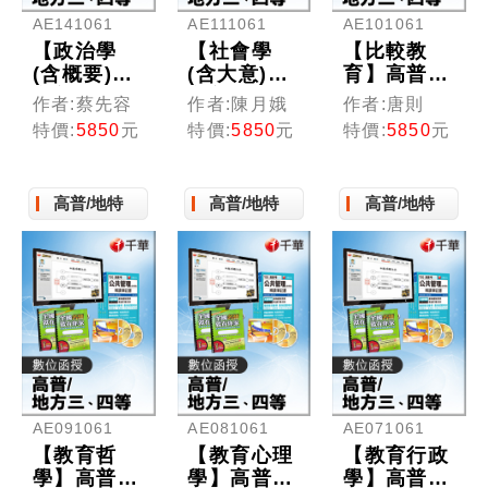
AE141061
AE111061
AE101061
【政治學
【社會學
【比較教
(含概要)】
(含大意)】
育】高普考
高普考／三
高普考／三
／三四等特
作者:蔡先容
作者:陳月娥
作者:唐則
四等特考
四等特考
考(光碟版
特價:
5850
元
特價:
5850
元
特價:
5850
元
(光碟版函
(光碟版函
函授)
授)
授)
高普/地特
高普/地特
高普/地特
AE091061
AE081061
AE071061
【教育哲
【教育心理
【教育行政
學】高普考
學】高普考
學】高普考