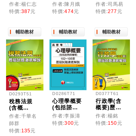
式作文勝
要＋課前導
相關試題共
作者:楊仁志
作者:陳月娥
作者:司馬易
經：廣收各
讀，架構清
26份］機械
特價:
387
元
特價:
474
元
特價:
277
元
類範文，評
晰提綱挈
設計焦點速
析寫作要領
領！〔十九
成+高分題
〔高普考、
版〕（高普
庫［國民營
輔助教材
輔助教材
輔助教材
地方特考、
考、地方特
台酒／郵
各類特考〕
考、調查
政；高普地
（初版）
局、各類特
特；鐵路特
考）
考］
D0377T61
D0286T71
D0293T51
行政學(含
心理學概要
稅務法規
概要)歷屆
(包括諮商
(含概
試題澈底解
與輔
要)101~103
作者:楊銘
作者:李振濤
作者:千華名
說[高普、
導)102~105
年歷屆試題
特價:
150
元
特價:
300
元
師群
地特、農田
年歷年試題
澈底解說
特價:
135
元
水利會]
澈底解說
[高普地特]