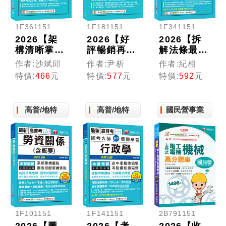
1F361151
1F181151
1F341151
2026【架
2026【好
2026【拆
構清晰掌握
評暢銷再
解法條最實
焦點】公共
版】尹析老
用】統整式
作者:沙斌邱
作者:尹析
作者:紀相
人力資源管
師的行政法
國籍與戶政
特價:
466
元
特價:
577
元
特價:
592
元
理（高普考
觀念課----
法規（高普
／地方特考
圖解、時
考／地方特
／各類特
事、思惟導
考／各類特
高普/地特
高普/地特
國民營事業
考）
引（高普考
考）
／地方特考
／司法特
考）
1F101151
1F141151
2B791151