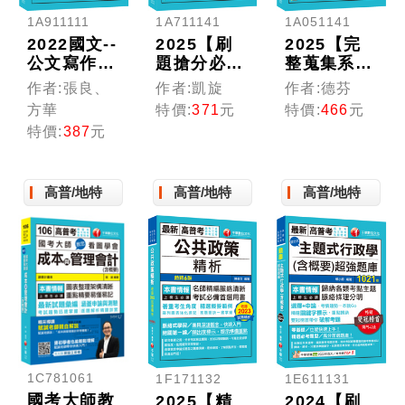
1A911111
1A711141
1A051141
2022國文--
2025【刷
2025【完
公文寫作捷
題搶分必
整蒐集系統
徑攻略：各
備】英文頻
整理】捷徑
作者:張良、
作者:凱旋
作者:德芬
類型公文實
出題庫［十
公職英文
方華
特價:
371
元
特價:
466
元
際演練［二
三版］（高
〔九版〕
特價:
387
元
十一版］
普考／地方
（高普考／
（高普考／
特考／各類
地方特考／
地方特考／
特考）
各類特考）
高普/地特
高普/地特
高普/地特
各類特考）
1C781061
1F171132
1E611131
國考大師教
2025【精
2024【刷