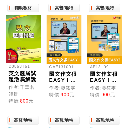
易懂的效
地方特考/
考／地方特
輔助教材
高普/地特
高普/地特
果！
司法/關
考／各類特
務〕〔收錄
考）
最新試題、
贈讀書計畫
表〕
D0853T51
CAE131091
AE131091
英文歷屆試
國文作文很
國文作文很
題澈底解說
EASY！_
EASY！_
高考三級
高考三級
作者:千華名
作者:廖筱雯
作者:廖筱雯
(線上版)
(光碟版函
師群
特價:
900
元
特價:
900
元
授)
特價:
800
元
高普/地特
高普/地特
高普/地特