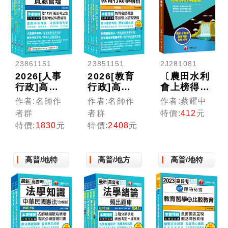
23861151
23851151
2J281081
2026[人事
2026[教育
〔農田水利
行政]高考
行政]高考
會上榜得分
三級/地方
三級/地方
寶典！〕農
作者:名師作
作者:名師作
作者:蔡耀中
三等課文版
三等課文版
業概論〔農
者群
者群
特價:
412
元
套書：名師
套書：關鍵
田水利會〕
特價:
1830
元
特價:
2408
元
針對重要考
考題一網打
題加以編
盡，經名師
撰，即時掌
詳解，必能
高普/地特
高普/地方
高普/地特
握考科要
掌握命題趨
義，加深記
勢
憶