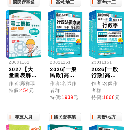
國民營事業
高考/地三
高考/地三
2B691161
23821151
23811151
2027【大
2026[一般
2026[一般
量圖表解
民政]高考
行政]高考
說】電工機
三級/地方
三級/地方
作者:鄭祥瑞
作者:名師作
作者:名師作
械(電機機
三等課文版
三等課文版
特價:
454
元
者群
者群
械)致勝攻
套書：羅列
套書：圖表
特價:
1939
元
特價:
1868
元
略（十三
歷年重點考
式學習的觀
版）［經濟
題，內容鉅
點切入，建
部／台電／
細靡遺，為
立完整知識
專技人員
國民營事業
高普/地方
中油／北捷
全方位參考
之體系架構
／高普考／
書