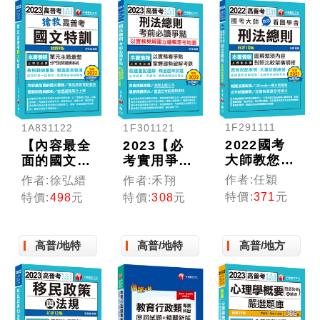
1F291111
1A831122
1F301121
2022國考
【內容最全
2023【必
大師教您看
面的國文聖
考實用爭點
圖學會刑法
經】搶救高
書】刑法總
作者:任穎
作者:徐弘縉
作者:禾翔
總則：掌握
普考國文特
則考前必讀
特價:
371
元
特價:
498
元
特價:
308
元
最新見解趨
訓〔9版〕
爭點──以
勢［十版］
（高普考、
實務見解建
（高考三級
地方特考、
立邏輯思考
高普/地特
高普/地特
高普/地方
／地方特考
各類特考）
地圖：關鍵
／各類特
重點圖解
考）
（高考／地
方三等／特
考三等）