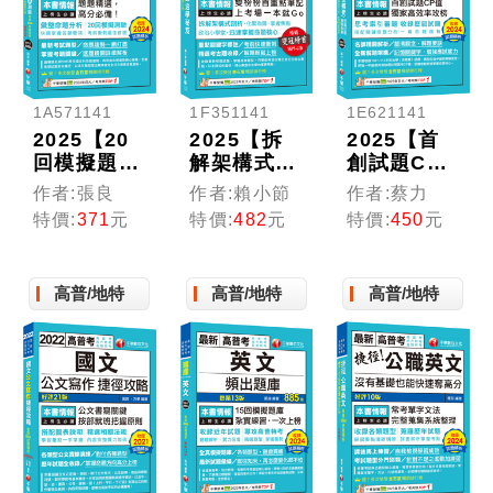
1A571141
1F351141
1E621141
2025【20
2025【拆
2025【首
回模擬題庫
解架構式剖
創試題CP
+近年試
析，化繁為
值】政治學
作者:張良
作者:賴小節
作者:蔡力
題】國文
簡】榜首不
(含概要)混
特價:
371
元
特價:
482
元
特價:
450
元
(作文與測
傳的政治學
合式歷屆試
驗)頻出題
秘笈（高普
題精闢新解
庫〔十二
考／地方特
（七版）
高普/地特
高普/地特
高普/地特
版〕（高普
考／各類特
〔高普考／
考／地方特
考）
地方特考／
考／各類特
各類特考〕
考）