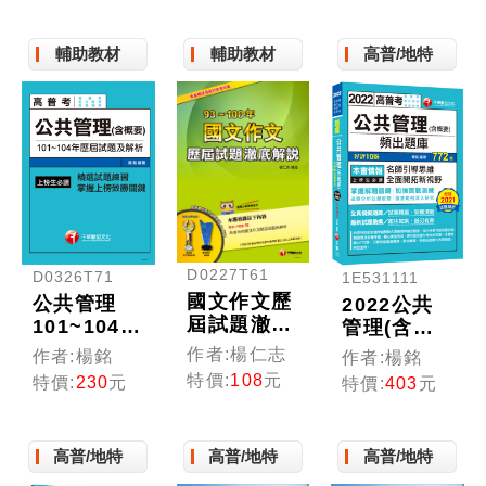
[高普地特]
輔助教材
輔助教材
高普/地特
D0227T61
D0326T71
1E531111
國文作文歷
公共管理
2022公共
屆試題澈底
101~104年
管理(含概
解說[高普]
歷年試題澈
要)頻出題
作者:楊仁志
作者:楊銘
作者:楊銘
底解說[高
庫：擬答範
特價:
108
元
特價:
230
元
特價:
403
元
普地特]
例深入研
究！〔十
版〕（高普
高普/地特
高普/地特
高普/地特
考/地方特