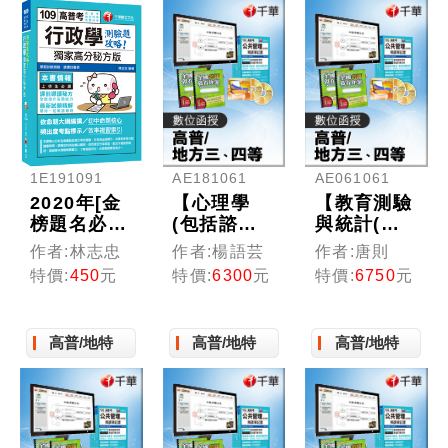
考/各類特
考）
AE181061
AE061061
1E191091
【心理學
【教育測驗
2020年[金
(包括諮商
與統計(含
榜題名必備
與輔導)】
概要)】高
專書]行政
作者:楊語芸
作者:唐則
作者:林志忠
高普考／三
普考／三四
學--獨家高
特價:
6300
元
特價:
6750
元
特價:
450
元
四等特考
等特考 (光
分秘方版測
(光碟版函
碟版函授)
驗題攻略
授)
〔高普考、
高普/地特
高普/地特
高普/地特
地方特考、
各類特考〕