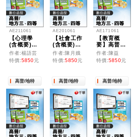
AE211061
AE201061
AE171061
【心理學
【社會工作
【教育概
(含概要)】
(含概要)】
要】高普考
高普考／三
高普考／三
／三四等特
作者:楊語芸
作者:陳月娥
作者:陳益
四等特考
四等特考
考 (光碟版
特價:
5850
元
特價:
5850
元
特價:
5850
元
(光碟版函
(光碟版函
函授)
授)
授)
高普/地特
高普/地特
高普/地特