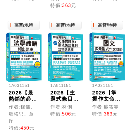
業科目重點
文頻出題庫
題庫〔十二
特價:
363
元
精析(含教
〔十三版〕
版〕（高普
概、教哲、
（高普考／
考／地方特
教行、比較
地方特考／
考／各類特
高普/地特
高普/地特
高普/地特
教育、教
各類特考）
考）
心、教測
統)（十五
版）（高普
考、地方特
考、各類特
考）
1A031151
1A811151
1A021151
2026【最
2026【主
2026【掌
熱銷的必考
題式條目分
握作文命題
題庫】法學
類】超好用
思維關鍵國
作者:穆儀、
作者:林俐
作者:廖筱雯
緒論頻出題
大法官釋字
文】多元型
羅格思、章
特價:
506
元
特價:
363
元
庫〔十一
+憲法訴訟
式作文攻略
庠
版〕（高普
裁判(含精
（高普考／
特價:
450
元
考／地方特
選題庫)
地方特考／