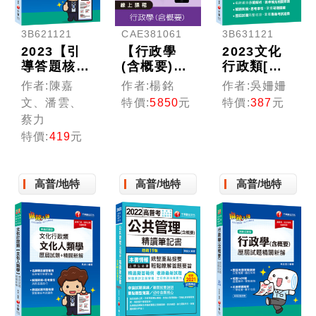
3B621121
CAE381061
3B631121
2023【引
【行政學
2023文化
導答題核心
(含概要)】
行政類[本
要領】文化
高普考/三
國文學概
作者:陳嘉
作者:楊銘
作者:吳姍姍
行政類[文
四等特考
論]歷屆試
文、潘雲、
特價:
5850
元
特價:
387
元
化行政與政
(線上版)
題精闢新
蔡力
策分析、文
解：名師親
特價:
419
元
化資產概論
自示範解析
與法規]歷
（高普考／
屆試題精闢
地方特考）
新解:歷屆
高普/地特
高普/地特
高普/地特
試題完整蒐
羅[高普考
／地方特考
／各類特
考]