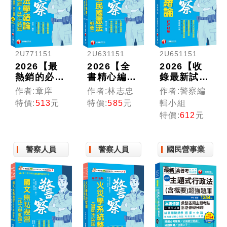
2U771151
2U631151
2U651151
2026【最
2026【全
2026【收
熱銷的必考
書精心編
錄最新試
題庫】法學
排，掌握關
題】法學緒
作者:章庠
作者:林志忠
作者:警察編
緒論[題庫
鍵考點】中
論[一般警
特價:
513
元
特價:
585
元
輯小組
+歷年試題]
華民國憲法
察人員]
特價:
612
元
〔十五版〕
(概要)（十
〔十三版〕
（一般警察
七版）（警
人員）
察特考／一
警察人員
警察人員
國民營事業
般警察人員
／升官等考
試）