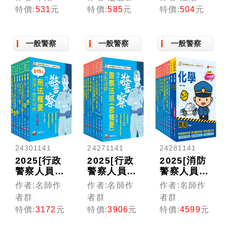
實務、案例
(含概要)
題]：練習
特價:
531
元
特價:
585
元
特價:
504
元
一次整合！
〔警察特
題目的同時
地表最強圖
考/警二技/
複習本科重
解刑法（含
警佐班〕
點［十版］
一般警察
一般警察
一般警察
概要）（警
〔贈線上學
（警二技／
察特考／一
習診斷測
升官等／警
般警察特考
驗〕
佐／一般警
／警佐／警
察）
二技）
24301141
24271141
24281141
2025[行政
2025[行政
2025[消防
警察人員四
警察人員四
警察人員四
等]一般警
等]一般警
等]一般警
作者:名師作
作者:名師作
作者:名師作
察人員題庫
察人員課文
察人員課文
者群
者群
者群
版套書：收
版套書：全
版套書：結
特價:
3172
元
特價:
3906
元
特價:
4599
元
錄完整必讀
面收錄重
合各家名師
關鍵題型，
點，以最短
之菁華，融