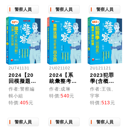
解題易讀易
時間熟悉理
合整理考題
警察人員
警察人員
警察人員
懂易記！
解必考關
趨勢！
鍵！
2U741131
2U021102
2U121121
2024【20
2024【系
2023犯罪
回模擬題庫
統彙整考
學(含概要)
+近年試
點】警察法
[題庫+歷年
作者:警察編
作者:成琳
作者:王強、
題】國文
規(含概要)
試題]：申
輯小組
特價:
540
元
宇寧
(作文與測
百分百(警
論+選擇一
特價:
405
元
特價:
513
元
驗)[題庫
察特考 /一
次到位（警
+歷年試題]
般警察/警
察特考／一
〔十三版〕
佐警二技)
般警察特
警察人員
警察人員
警察人員
（警察特考
考）