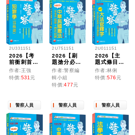
察）
考）
2U331151
2U751151
2U011151
2026【考
2026【刷
2026【主
前衝刺首
題搶分必
題式條目分
選】犯罪學
備】中華民
類】超好用
作者:王強
作者:警察編
作者:林俐
(含概要)
國憲法(含
大法官釋字
特價:
531
元
輯小組
特價:
576
元
〔警察特
概要)[題庫
+憲法訴訟
特價:
477
元
考/一般警
+歷年試題]
裁判(含精
察特考〕
〔十五版〕
選題庫)
（警察特考
（八版）
警察人員
警察人員
警察人員
／一般警察
（警察特考
／警二技／
／一般警察
警佐班）
人員）