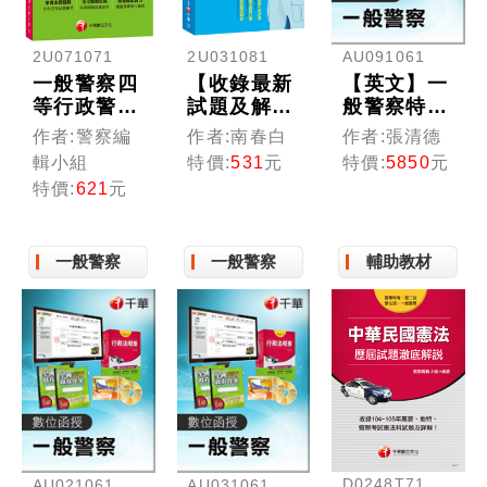
AU091061
2U071071
2U031081
【英文】一
一般警察四
【收錄最新
般警察特考
等行政警察
試題及解
(光碟版函
人員歷年試
析】圖解刑
作者:張清德
作者:警察編
作者:南春白
授)
題合輯
法概要 關
特價:
5850
元
輯小組
特價:
531
元
鍵見解+精
特價:
621
元
選試題［一
般警察人
員］［贈送
一般警察
一般警察
輔助教材
隨書輔助教
材］
D0248T71
AU021061
AU031061