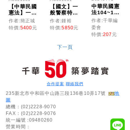
中華民國憲
【中華民國
【國文】一
法104~105
憲法】一般
般警察特考
年歷屆試題
警察特考
(光碟版函
作者:千華編
作者:簡正城
作者:鍾裕
澈底解說
(光碟版函
授)
委會
特價:
5400
元
特價:
5850
元
[警察]
授)
特價:
207
元
下一頁
合作提案
聯絡我們
235新北市中和區中山路三段136巷10弄17號
地
圖
總機：(02)2228-9070
FAX：(02)2228-9076
統一編號 :09480260
營業時間：