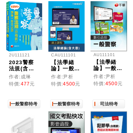
／一般警察
／警察升官
等）
AU111101
2U111121
CAU111101
【法學緒
2023警察
【法學緒
論】一般警
法規(含概
論】一般警
察特考(光
要)[題庫
察特考(線
作者:尹析
作者:成琳
作者:尹析
碟版函授)
+歷年試
上版)
特價:
4500
元
特價:
477
元
特價:
4500
元
題]：精選
題庫反覆練
習（警察特
一般警察特考
一般警察特考
司法特考
考／一般警
察／警佐／
警二技）