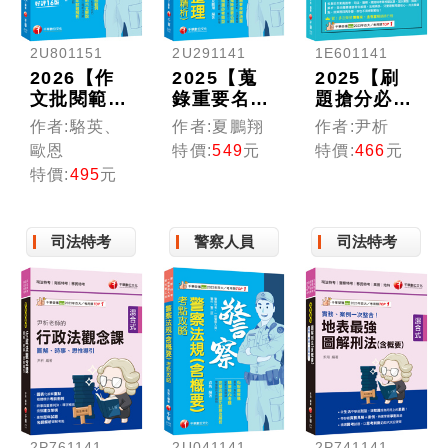
2U801151
2U291141
1E601141
2026【作
2025【蒐
2025【刷
文批閱範例
錄重要名
題搶分必
+最詳盡的
詞】火災學
備】主題式
作者:駱英、
作者:夏鵬翔
作者:尹析
測驗題重
系統整理
行政法(含
歐恩
特價:
549
元
特價:
466
元
點】警察國
(含歷年試
概要)混合
特價:
495
元
文(作文與
題精析)
式超強題庫
測驗)焦點
（16版）
(高普考/地
複習〔十六
（普考消防
方特考/各
司法特考
警察人員
司法特考
版〕（一般
技術／警察
類特考)
警察／警特
特考／警二
／警二技／
技／消佐
警升／警消
班）
／警佐班）
2P761141
2U041141
2P741141