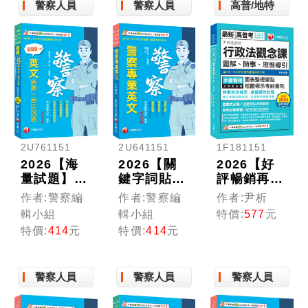
警察人員
警察人員
高普/地特
2U761151
2U641151
1F181151
2026【海
2026【關
2026【好
量試題】英
鍵字詞貼心
評暢銷再
文[題庫+歷
標記】警察
版】尹析老
作者:警察編
作者:警察編
作者:尹析
年試題]：
專業英文
師的行政法
輯小組
輯小組
特價:
577
元
完整翻譯＋
［十二版］
觀念課----
特價:
414
元
特價:
414
元
解析＋觀念
（警察特考
圖解、時
延伸〔十五
／一般警察
事、思惟導
版〕（警察
／警二技）
引（高普考
警察人員
警察人員
警察人員
特考／警二
／地方特考
技／一般警
／司法特