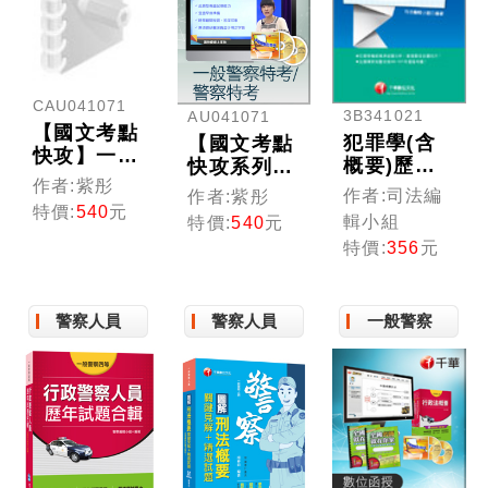
CAU041071
3B341021
AU041071
【國文考點
犯罪學(含
【國文考點
快攻】一般
概要)歷屆
快攻系列】
警察特考/
作者:紫彤
試題精闢新
一般警察特
作者:司法編
作者:紫彤
警察特考
解
考/警察特
特價:
540
元
輯小組
特價:
540
元
(線上版)
考(光碟版
特價:
356
元
函授)
警察人員
警察人員
一般警察