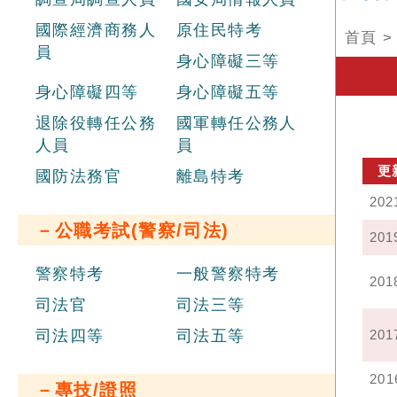
國際經濟商務人
原住民特考
首頁
員
身心障礙三等
身心障礙四等
身心障礙五等
退除役轉任公務
國軍轉任公務人
人員
員
更
國防法務官
離島特考
202
－公職考試(警察/司法)
201
警察特考
一般警察特考
201
司法官
司法三等
司法四等
司法五等
201
201
－專技/證照