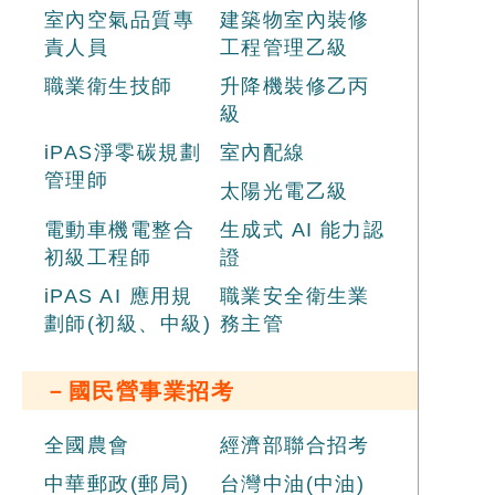
室內空氣品質專
建築物室內裝修
責人員
工程管理乙級
職業衛生技師
升降機裝修乙丙
級
iPAS淨零碳規劃
室內配線
管理師
太陽光電乙級
電動車機電整合
生成式 AI 能力認
初級工程師
證
iPAS AI 應用規
職業安全衛生業
劃師(初級、中級)
務主管
－國民營事業招考
全國農會
經濟部聯合招考
中華郵政(郵局)
台灣中油(中油)