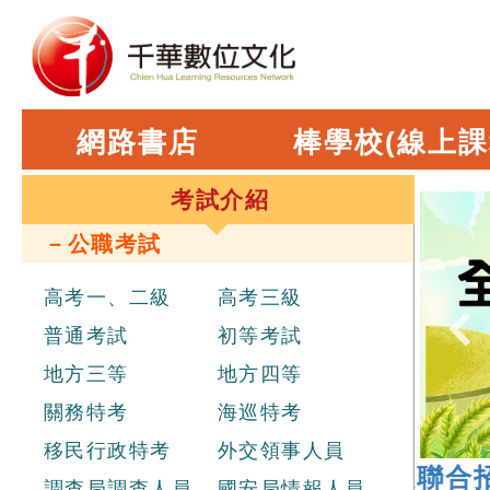
網路書店
棒學校(線上課
考試介紹
－公職考試
高考一、二級
高考三級
普通考試
初等考試
地方三等
地方四等
關務特考
海巡特考
移民行政特考
外交領事人員
026 年
經濟部新進職員辦理聯合招考
，
調查局調查人員
國安局情報人員