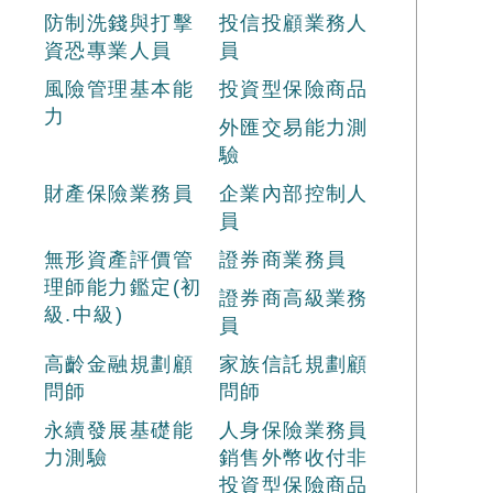
防制洗錢與打擊
投信投顧業務人
資恐專業人員
員
風險管理基本能
投資型保險商品
力
外匯交易能力測
驗
財產保險業務員
企業內部控制人
員
無形資產評價管
證券商業務員
理師能力鑑定(初
證券商高級業務
級.中級)
員
高齡金融規劃顧
家族信託規劃顧
問師
問師
永續發展基礎能
人身保險業務員
力測驗
銷售外幣收付非
投資型保險商品