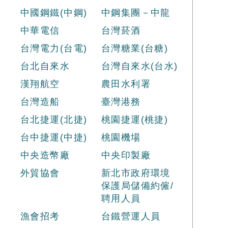
中國鋼鐵(中鋼)
中鋼集團－中龍
中華電信
台灣菸酒
台灣電力(台電)
台灣糖業(台糖)
台北自來水
台灣自來水(台水)
漢翔航空
農田水利署
台灣造船
臺灣港務
台北捷運(北捷)
桃園捷運(桃捷)
台中捷運(中捷)
桃園機場
中央造幣廠
中央印製廠
外貿協會
新北市政府環境
保護局儲備約僱/
聘用人員
漁會招考
台鐵營運人員