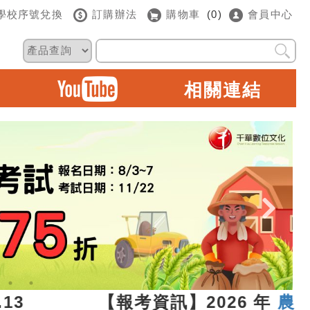
學校序號兌換
訂購辦法
購物車
(0)
會員中心
相關連結
07.13 【報考資訊】2026 年
農田水