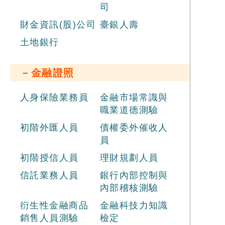
司
財金資訊(股)公司
臺銀人壽
土地銀行
－金融證照
人身保險業務員
金融市場常識與
職業道德測驗
初階外匯人員
債權委外催收人
員
初階授信人員
理財規劃人員
信託業務人員
銀行內部控制與
內部稽核測驗
衍生性金融商品
金融科技力知識
銷售人員測驗
檢定