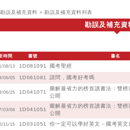
>
勘誤及補充資料
>
勘誤及補充資料列表
勘誤及補充資
新時間
書號
書名
1D081091
國考聖經
1/08/13
1D061081
請問，國考好考嗎
9/06/05
圖解最省力的榜首讀書法：雙榜
1D041071
8/06/25
公開
圖解最省力的榜首讀書法：雙榜
1D041051
7/03/06
公開
1D031051
你一定可以學好英文－國考英文
6/11/15