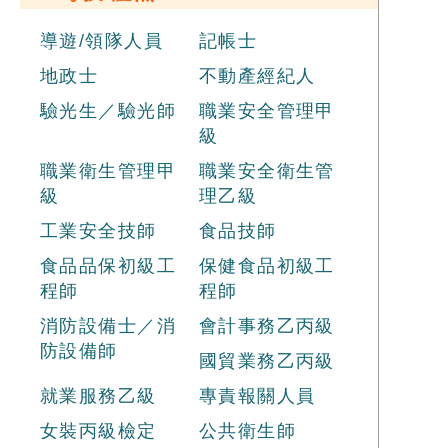
導遊/領隊人員
記帳士
地政士
不動產經紀人
驗光生／驗光師
職業安全管理甲
級
職業衛生管理甲
職業安全衛生管
級
理乙級
工業安全技師
食品技師
食品品保初級工
保健食品初級工
程師
程師
消防設備士／消
會計事務乙丙級
防設備師
國貿業務乙丙級
就業服務乙級
專責報關人員
女裝丙級檢定
公共衛生師