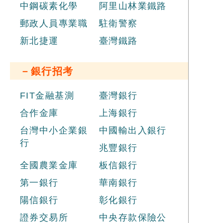
中鋼碳素化學
阿里山林業鐵路
郵政人員專業職
駐衛警察
新北捷運
臺灣鐵路
－銀行招考
FIT金融基測
臺灣銀行
合作金庫
上海銀行
台灣中小企業銀
中國輸出入銀行
行
兆豐銀行
全國農業金庫
板信銀行
第一銀行
華南銀行
陽信銀行
彰化銀行
證券交易所
中央存款保險公