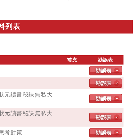
料列表
補充
勘誤表
狀元讀書秘訣無私大
狀元讀書秘訣無私大
應考對策