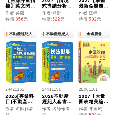
【對應評量指
2027【情境
2027【掌握
標】英文閱讀
式導讀分析法
最新命題趨
與寫作[歷年
規】情境式戶
勢】農會法及
作者:吳熙
作者:翊銜
作者:江峰
試題+模擬考]
籍法規大意---
其施行細則焦
特價:
356
元
特價:
522
元
特價:
502
元
（升科大四
看這本就夠了
點複習講義
技）
［十版］（初
（11版）
等考試／身障
（農會考試）
不動產經紀人
不動產經紀人
全國農會
五等／原民五
等）
24421151
24411151
2E061161
2026[專業科
2026不動產
2027【大量
目]不動產經
經紀人套書：
圖表精美編
紀人套書：全
逐條解析條
排】企業管理
作者:名師作者
作者:名師作者
作者:陳金城
套完整掌握所
文，標示必背
焦點複習講義
群
群
特價:
502
元