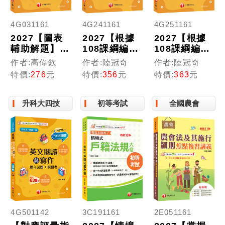
4G031161
4G241161
4G251161
2027【圖表
2027【根據
2027【根據
輔助解題】數
108課綱編
108課綱編
學(A)完全攻
寫】基本電學
寫】電子學
作者:高偉欽
作者:陸冠奇
作者:陸冠奇
略（升科大四
(含實習)[歷年
(含實習)[歷年
特價:
276
元
特價:
356
元
特價:
363
元
技）
試題+模擬考]
試題+模擬考]
（六版）（升
（升科大四
科大四技）
技）
升科大四技
初等考試
全國農會
4G501142
3C191161
2E051161