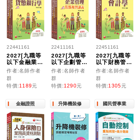
22441161
22411161
22451161
2027[九職等
2027[九職等
2027[九職等
以下金融業務
以下企劃管理
以下財務管理
類-信用業務]
類-會務行政]
類-財務管理]
作者:名師作者
作者:名師作者
作者:名師作者
全國各級農會
全國各級農會
全國各級農會
群
群
群
聘任職員統一
聘任職員統一
聘任職員統一
特價:
1189
元
特價:
1290
元
特價:
1305
元
考試課文版套
考試課文版套
考試課文版套
書：最省時間
書：完整包含
書：從基礎到
建立考科知識
考試範圍之重
進階，逐步解
金融證照
升降機裝修
國民營事業
與解題能力
心，內容兼具
說，實戰秘技
廣度與深度！
指點應考關
鍵！