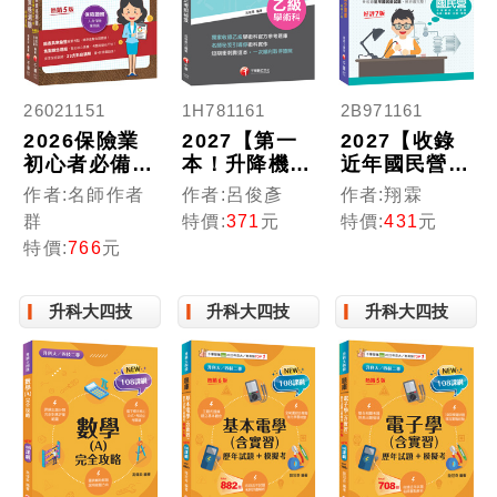
26021151
1H781161
2B971161
2026保險業
2027【第一
2027【收錄
初心者必備證
本！升降機裝
近年國民營試
照組合包：從
修乙級參考
題】自動控制
作者:名師作者
作者:呂俊彥
作者:翔霖
基礎到進階，
書】升降機裝
重點統整+高
群
特價:
371
元
特價:
431
元
逐步解說，實
修乙級學術科
分題庫（七
特價:
766
元
戰秘技指點應
技能檢定考照
版）（國民營
考關鍵！
祕笈（升降機
事業／郵政／
裝修技術士）
台酒／桃機／
升科大四技
升科大四技
升科大四技
經濟部／關
務）