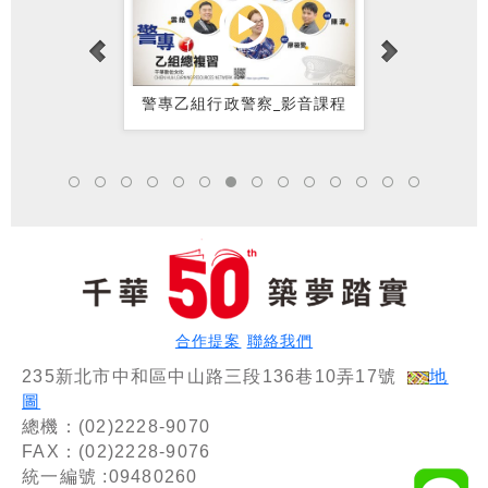
式影音課程】
警專乙組行政警察_影音課程
銀行面試秘
少
合作提案
聯絡我們
235新北市中和區中山路三段136巷10弄17號
地
圖
總機：(02)2228-9070
FAX：(02)2228-9076
統一編號 :09480260