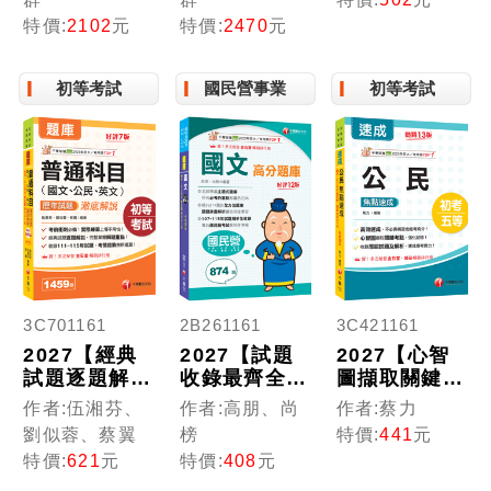
有考情趨勢，
重點，收錄完
（八版）（農
特價:
2102
元
特價:
2470
元
利於考生快速
整科目
會招考）
研讀
初等考試
國民營事業
初等考試
3C701161
2B261161
3C421161
2027【經典
2027【試題
2027【心智
試題逐題解
收錄最齊全】
圖擷取關鍵考
說】普通科目
國文高分題庫
點】公民焦點
作者:伍湘芬、
作者:高朋、尚
作者:蔡力
(國文、公
［十二版］
速成（13
劉似蓉、蔡翼
榜
特價:
441
元
民、英文)歷
（國民營／台
版）（初考／
特價:
621
元
特價:
408
元
年試題澈底解
電／台酒／台
各類五等）